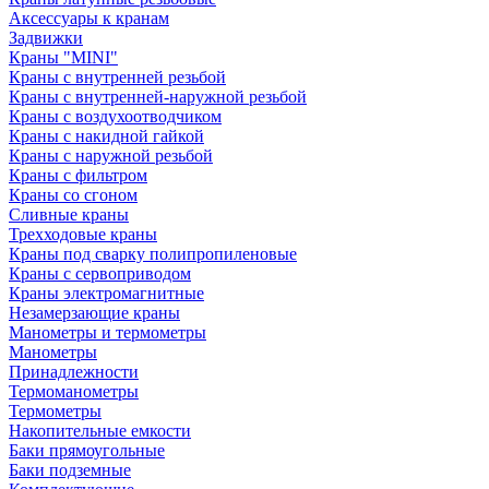
Аксессуары к кранам
Задвижки
Краны "MINI"
Краны с внутренней резьбой
Краны с внутренней-наружной резьбой
Краны с воздухоотводчиком
Краны с накидной гайкой
Краны с наружной резьбой
Краны с фильтром
Краны со сгоном
Сливные краны
Трехходовые краны
Краны под сварку полипропиленовые
Краны с сервоприводом
Краны электромагнитные
Незамерзающие краны
Манометры и термометры
Манометры
Принадлежности
Термоманометры
Термометры
Накопительные емкости
Баки прямоугольные
Баки подземные