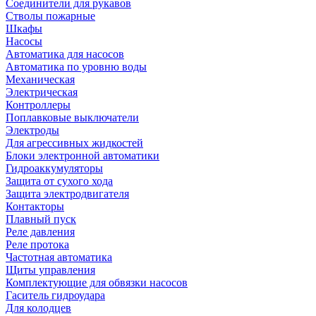
Соединители для рукавов
Стволы пожарные
Шкафы
Насосы
Автоматика для насосов
Автоматика по уровню воды
Механическая
Электрическая
Контроллеры
Поплавковые выключатели
Электроды
Для агрессивных жидкостей
Блоки электронной автоматики
Гидроаккумуляторы
Защита от сухого хода
Защита электродвигателя
Контакторы
Плавный пуск
Реле давления
Реле протока
Частотная автоматика
Щиты управления
Комплектующие для обвязки насосов
Гаситель гидроудара
Для колодцев