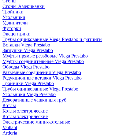
Сгоны
Сгоны-Американки
Тройники
Угольники
Удлинители
Футорки
Эксцентрики
Трубы оцинкованные Viega Prestabo и фитинги
Вставки Viega Prestabo
Заглушки Viega Prestabo
Муфты прямые резьбовые Viega Prestabo
Муфты соединительные Viega Prestabo
Обводы Viega Prestabo
Разъемные соединения Viega Prestabo
Редукционные вставки Viega Prestabo
Тройники Viega Prestabo
Трубы оцинкованные Viega Prestabo
Угольники Viega Prestabo
Декоративные чашки для труб
Котлы
Котлы электрические
Котлы электрические
Электрические мини-котельные
Vaillant
Arderia