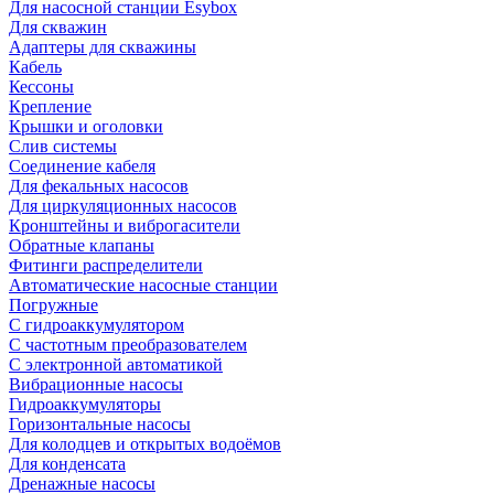
Для насосной станции Esybox
Для скважин
Адаптеры для скважины
Кабель
Кессоны
Крепление
Крышки и оголовки
Слив системы
Соединение кабеля
Для фекальных насосов
Для циркуляционных насосов
Кронштейны и виброгасители
Обратные клапаны
Фитинги распределители
Автоматические насосные станции
Погружные
С гидроаккумулятором
С частотным преобразователем
С электронной автоматикой
Вибрационные насосы
Гидроаккумуляторы
Горизонтальные насосы
Для колодцев и открытых водоёмов
Для конденсата
Дренажные насосы