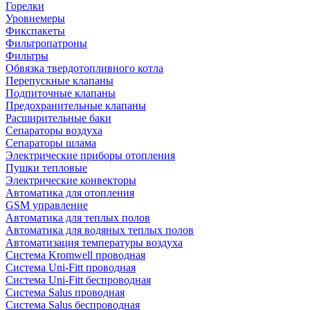
Горелки
Уровнемеры
Фикспакеты
Фильтропатроны
Фильтры
Обвязка твердотопливного котла
Перепускные клапаны
Подпиточные клапаны
Предохранительные клапаны
Расширительные баки
Сепараторы воздуха
Сепараторы шлама
Электрические приборы отопления
Пушки тепловые
Электрические конвекторы
Автоматика для отопления
GSM управление
Автоматика для теплых полов
Автоматика для водяных теплых полов
Автоматизация температуры воздуха
Система Kromwell проводная
Система Uni-Fitt проводная
Система Uni-Fitt беспроводная
Система Salus проводная
Система Salus беспроводная