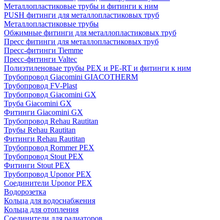
Металлопластиковые трубы и фитинги к ним
PUSH фитинги для металлопластиковых труб
Металлопластиковые трубы
Обжимные фитинги для металлопластиковых труб
Пресс фитинги для металлопластиковых труб
Пресс-фитинги Tiemme
Пресс-фитинги Valtec
Полиэтиленовые трубы PEX и PE-RT и фитинги к ним
Трубопровод Giacomini GIACOTHERM
Трубопровод FV-Plast
Трубопровод Giacomini GX
Труба Giacomini GX
Фитинги Giacomini GX
Трубопровод Rehau Rautitan
Трубы Rehau Rautitan
Фитинги Rehau Rautitan
Трубопровод Rommer PEX
Трубопровод Stout PEX
Фитинги Stout PEX
Трубопровод Uponor PEX
Соединители Uponor PEX
Водорозетка
Кольца для водоснабжения
Кольца для отопления
Соединители для радиаторов