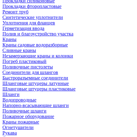
Прокладки силиконовые
Прокладки фторопластовые
Ремонт труб
Синтетические уплотнители
Уплотнения для фланцев
Герметизация ввода
Полив и благоустройство участка
Краны
Краны садовые водоразборные
Сливные краны
Незамерзающие краны и колонки
Погреб пластиковый
Поливочные пистолеты
Соединители для шлангов
Быстроразъемные соединители
Шланговые штуцеры латунные
Шланговые штуцеры пластиковые
Шланги
Водопроводные
Напорно-всасывающие шланги
Поливочные шланги
Пожарное оборудование
Краны пожарные
Огнетушители
Рукава