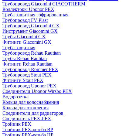
Трубопровод Giacomini GIACOTHERM
Коллекторы Uponor PEX
Труба защитная гофрированная
Трубопровод FV-Plast
Трубопровод Giacomini GX
Инструмент Giacomini GX
Трубы Giacomini GX
Фитинги Giacomini GX
Труба защитная
Трубопровод Rehau Rautitan
Трубы Rehau Rautitan
Фитинги Rehau Rautitan
Трубопровод Rommer PEX
Трубопровод Stout PEX
Фитинги Stout PEX
Трубопровод Uponor PEX
Соединители Uponor Wirsbo PEX
Водорозетка
Кольца для водоснабжения
Кольца для отопления
Соединители для радиаторов
Соединитель PEX-PEX
Тройник PEX
Тройник PEX-резьба ВР
Тройник PEX-резьба НР