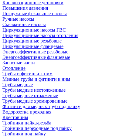
Канализационные установки
Повышения давления
Погружные фекальные насосы
Ручные насосы
Скважинные насосы
Циркуляционные насосы ГВС
Циркуляционные насосы отопления
Циркуляционные резьбовые
Циркуляционные фланцевые
Энергоэффективные резьбовые
Энергоэффективные фланцевые
Запасные части
Отопление
Трубы и фитинги к ним
Медные трубы и фитинги к ним
Трубы медные
Трубы медные неотожженные
Трубы медные отожженые
Трубы медные хромированные
Фитинги для медных труб под пайку
Водорозетка проходная
Крестовины
Тройники пайка-резьба
Тройники переходные под пайку
Тройники под пайку