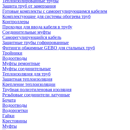
Теплоизолированные трубы
Защита труб от замерзания
Готовые комплекты с саморегулирующимся кабелем
Комплектующие для системы обогрева труб
Контроллеры
Проходки для ввода кабеля в трубу
Соединительные муфты
Саморегулирующийся кабель
Защитные трубы гофрированные
Фитинги обжимные GEBO для стальных труб
Тройники
Водоотводы
Муфты ремонтные
Муфты соединительные
Теплоизоляция для труб
Защитная теплоизоляция
Крепление теплоизоляции
Трубная полиэтиленовая изоляция
Резьбовые соединители латунные
Бочата
Водоотводы
Водорозетки
Гайки
Крестовины
Муфты