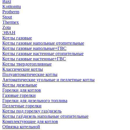
Baxi
Kotitonttu
Protherm
Stout
Thermex
Zota
ЭВАН
Котлы газовые
Котлы газовые напольные отопительные
Котлы газовые напольные+ГВС
Котлы газовые настенные отопительные
Котлы газовые настенные+ГВС
Котлы твердотопливные
Классические котлы
Полуавтоматические котлы
Автоматические угольные и пеллетные котлы
Котлы дизельные
Горелки для котлов
Газовые горелки
Горелки для дизельного топлива
Пеллетные горелки
Котлы под горелку газ/дизель
Котлы газ\дизель напольные отопительные
Комплектующие для котлов
Обвязка котельной