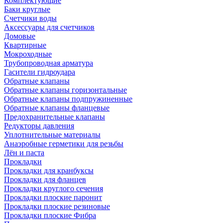
Комплектующие
Баки круглые
Счетчики воды
Аксессуары для счетчиков
Домовые
Квартирные
Мокроходные
Трубопроводная арматура
Гасители гидроудара
Обратные клапаны
Обратные клапаны горизонтальные
Обратные клапаны подпружиненные
Обратные клапаны фланцевые
Предохранительные клапаны
Редукторы давления
Уплотнительные материалы
Анаэробные герметики для резьбы
Лён и паста
Прокладки
Прокладки для кранбуксы
Прокладки для фланцев
Прокладки круглого сечения
Прокладки плоские паронит
Прокладки плоские резиновые
Прокладки плоские Фибра