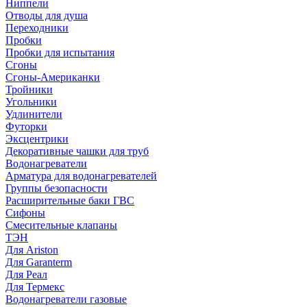
Ниппели
Отводы для душа
Переходники
Пробки
Пробки для испытания
Сгоны
Сгоны-Американки
Тройники
Угольники
Удлинители
Футорки
Эксцентрики
Декоративные чашки для труб
Водонагреватели
Арматура для водонагревателей
Группы безопасности
Расширительные баки ГВС
Сифоны
Смесительные клапаны
ТЭН
Для Ariston
Для Garanterm
Для Реал
Для Термекс
Водонагреватели газовые