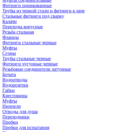
Муфты соединительные
Фитинги оцинкованные
Трубы из черной стали и фитинги к ним
Стальные фитинги под сварку
Калачи
Переходы конусные
Резьба стальная
Фланцы
Фитинги стальные черные
Муфты
Сгоны
Трубы стальные черные
Фитинги чугунные черные
Резьбовые соединители латунные
Бочата
Водоотводы
Водорозетки
Гайки
Крестовины
Муфты
Ниппели
Отводы для душа
Переходники
Пробки
Пробки для испытания