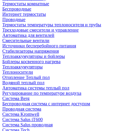
Термостаты комнатные
Беспроводные
Интернет термостаты
Проводные
Термостаты температуры теплоносителя и трубы
Трехходовые смесители и управление
Автоматика для вентилей
Смесительные вентили
Источники бесперебойного питания
Стабилизаторы напряжения
Теплоаккумуляторы и бойлеры
Бойлеры косвенного нагрева
Теплоаккумуляторы
Теплоносители
Отопление Теплый пол
Водяной теплый пол
Автоматика системы теплый пол
Регулирование по температуре воздуха
Система Berg
Беспроводная система с интернет доступом
Проводная система
Система Kromwell
Система Salus iT600
Система Salus проводная
Система Tech