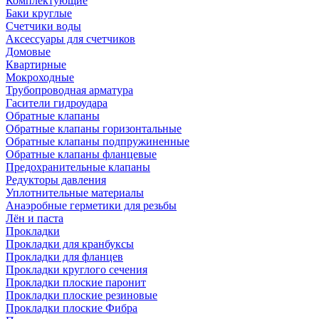
Комплектующие
Баки круглые
Счетчики воды
Аксессуары для счетчиков
Домовые
Квартирные
Мокроходные
Трубопроводная арматура
Гасители гидроудара
Обратные клапаны
Обратные клапаны горизонтальные
Обратные клапаны подпружиненные
Обратные клапаны фланцевые
Предохранительные клапаны
Редукторы давления
Уплотнительные материалы
Анаэробные герметики для резьбы
Лён и паста
Прокладки
Прокладки для кранбуксы
Прокладки для фланцев
Прокладки круглого сечения
Прокладки плоские паронит
Прокладки плоские резиновые
Прокладки плоские Фибра