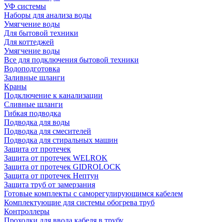
УФ системы
Наборы для анализа воды
Умягчение воды
Для бытовой техники
Для коттеджей
Умягчение воды
Все для подключения бытовой техники
Водоподготовка
Заливные шланги
Краны
Подключение к канализации
Сливные шланги
Гибкая подводка
Подводка для воды
Подводка для смесителей
Подводка для стиральных машин
Защита от протечек
Защита от протечек WELROK
Защита от протечек GIDROLOCK
Защита от протечек Нептун
Защита труб от замерзания
Готовые комплекты с саморегулирующимся кабелем
Комплектующие для системы обогрева труб
Контроллеры
Проходки для ввода кабеля в трубу