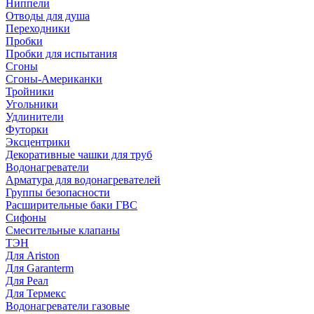
Ниппели
Отводы для душа
Переходники
Пробки
Пробки для испытания
Сгоны
Сгоны-Американки
Тройники
Угольники
Удлинители
Футорки
Эксцентрики
Декоративные чашки для труб
Водонагреватели
Арматура для водонагревателей
Группы безопасности
Расширительные баки ГВС
Сифоны
Смесительные клапаны
ТЭН
Для Ariston
Для Garanterm
Для Реал
Для Термекс
Водонагреватели газовые