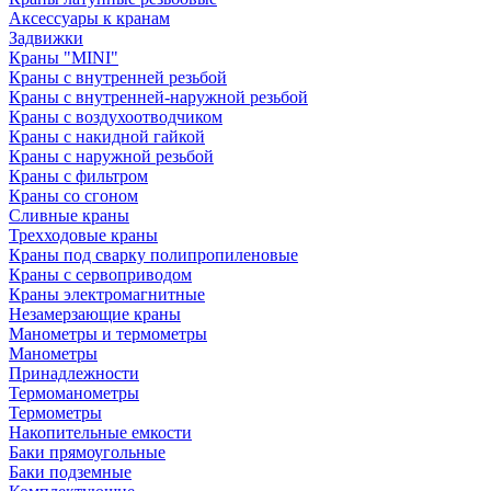
Аксессуары к кранам
Задвижки
Краны "MINI"
Краны с внутренней резьбой
Краны с внутренней-наружной резьбой
Краны с воздухоотводчиком
Краны с накидной гайкой
Краны с наружной резьбой
Краны с фильтром
Краны со сгоном
Сливные краны
Трехходовые краны
Краны под сварку полипропиленовые
Краны с сервоприводом
Краны электромагнитные
Незамерзающие краны
Манометры и термометры
Манометры
Принадлежности
Термоманометры
Термометры
Накопительные емкости
Баки прямоугольные
Баки подземные