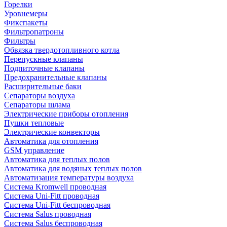
Горелки
Уровнемеры
Фикспакеты
Фильтропатроны
Фильтры
Обвязка твердотопливного котла
Перепускные клапаны
Подпиточные клапаны
Предохранительные клапаны
Расширительные баки
Сепараторы воздуха
Сепараторы шлама
Электрические приборы отопления
Пушки тепловые
Электрические конвекторы
Автоматика для отопления
GSM управление
Автоматика для теплых полов
Автоматика для водяных теплых полов
Автоматизация температуры воздуха
Система Kromwell проводная
Система Uni-Fitt проводная
Система Uni-Fitt беспроводная
Система Salus проводная
Система Salus беспроводная