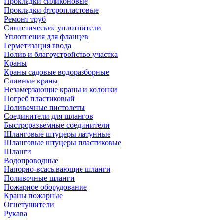
Прокладки силиконовые
Прокладки фторопластовые
Ремонт труб
Синтетические уплотнители
Уплотнения для фланцев
Герметизация ввода
Полив и благоустройство участка
Краны
Краны садовые водоразборные
Сливные краны
Незамерзающие краны и колонки
Погреб пластиковый
Поливочные пистолеты
Соединители для шлангов
Быстроразъемные соединители
Шланговые штуцеры латунные
Шланговые штуцеры пластиковые
Шланги
Водопроводные
Напорно-всасывающие шланги
Поливочные шланги
Пожарное оборудование
Краны пожарные
Огнетушители
Рукава