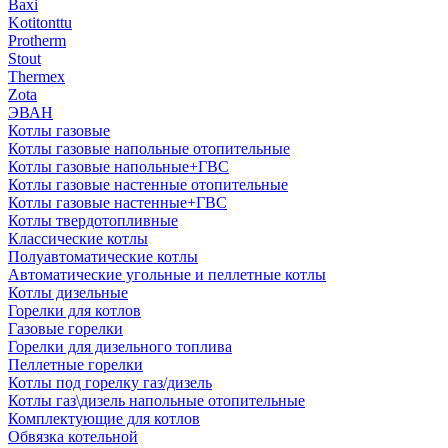
Baxi
Kotitonttu
Protherm
Stout
Thermex
Zota
ЭВАН
Котлы газовые
Котлы газовые напольные отопительные
Котлы газовые напольные+ГВС
Котлы газовые настенные отопительные
Котлы газовые настенные+ГВС
Котлы твердотопливные
Классические котлы
Полуавтоматические котлы
Автоматические угольные и пеллетные котлы
Котлы дизельные
Горелки для котлов
Газовые горелки
Горелки для дизельного топлива
Пеллетные горелки
Котлы под горелку газ/дизель
Котлы газ\дизель напольные отопительные
Комплектующие для котлов
Обвязка котельной