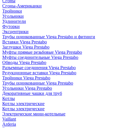
Сгоны
Сгоны-Американки
Тройники
Угольники
Удлинители
Футорки
Эксцентрики
Трубы оцинкованные Viega Prestabo и фитинги
Вставки Viega Prestabo
Заглушки Viega Prestabo
Муфты прямые резьбовые Viega Prestabo
Муфты соединительные Viega Prestabo
Обводы Viega Prestabo
Разъемные соединения Viega Prestabo
Редукционные вставки Viega Prestabo
Тройники Viega Prestabo
Трубы оцинкованные Viega Prestabo
Угольники Viega Prestabo
Декоративные чашки для труб
Котлы
Котлы электрические
Котлы электрические
Электрические мини-котельные
Vaillant
Arderia