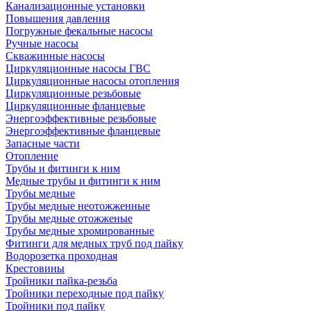
Канализационные установки
Повышения давления
Погружные фекальные насосы
Ручные насосы
Скважинные насосы
Циркуляционные насосы ГВС
Циркуляционные насосы отопления
Циркуляционные резьбовые
Циркуляционные фланцевые
Энергоэффективные резьбовые
Энергоэффективные фланцевые
Запасные части
Отопление
Трубы и фитинги к ним
Медные трубы и фитинги к ним
Трубы медные
Трубы медные неотожженные
Трубы медные отожженые
Трубы медные хромированные
Фитинги для медных труб под пайку
Водорозетка проходная
Крестовины
Тройники пайка-резьба
Тройники переходные под пайку
Тройники под пайку