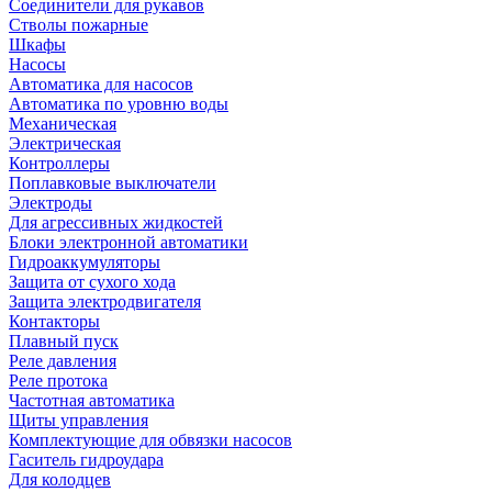
Соединители для рукавов
Стволы пожарные
Шкафы
Насосы
Автоматика для насосов
Автоматика по уровню воды
Механическая
Электрическая
Контроллеры
Поплавковые выключатели
Электроды
Для агрессивных жидкостей
Блоки электронной автоматики
Гидроаккумуляторы
Защита от сухого хода
Защита электродвигателя
Контакторы
Плавный пуск
Реле давления
Реле протока
Частотная автоматика
Щиты управления
Комплектующие для обвязки насосов
Гаситель гидроудара
Для колодцев