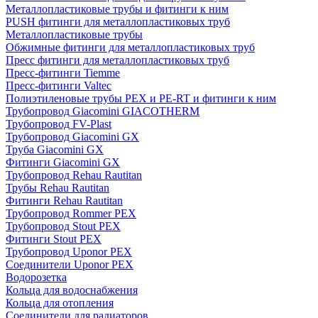
Металлопластиковые трубы и фитинги к ним
PUSH фитинги для металлопластиковых труб
Металлопластиковые трубы
Обжимные фитинги для металлопластиковых труб
Пресс фитинги для металлопластиковых труб
Пресс-фитинги Tiemme
Пресс-фитинги Valtec
Полиэтиленовые трубы PEX и PE-RT и фитинги к ним
Трубопровод Giacomini GIACOTHERM
Трубопровод FV-Plast
Трубопровод Giacomini GX
Труба Giacomini GX
Фитинги Giacomini GX
Трубопровод Rehau Rautitan
Трубы Rehau Rautitan
Фитинги Rehau Rautitan
Трубопровод Rommer PEX
Трубопровод Stout PEX
Фитинги Stout PEX
Трубопровод Uponor PEX
Соединители Uponor PEX
Водорозетка
Кольца для водоснабжения
Кольца для отопления
Соединители для радиаторов