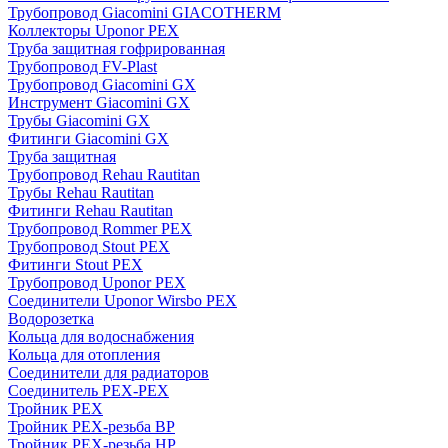
Трубопровод Giacomini GIACOTHERM
Коллекторы Uponor PEX
Труба защитная гофрированная
Трубопровод FV-Plast
Трубопровод Giacomini GX
Инструмент Giacomini GX
Трубы Giacomini GX
Фитинги Giacomini GX
Труба защитная
Трубопровод Rehau Rautitan
Трубы Rehau Rautitan
Фитинги Rehau Rautitan
Трубопровод Rommer PEX
Трубопровод Stout PEX
Фитинги Stout PEX
Трубопровод Uponor PEX
Соединители Uponor Wirsbo PEX
Водорозетка
Кольца для водоснабжения
Кольца для отопления
Соединители для радиаторов
Соединитель PEX-PEX
Тройник PEX
Тройник PEX-резьба ВР
Тройник PEX-резьба НР