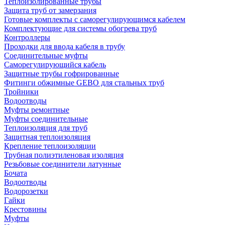
Теплоизолированные трубы
Защита труб от замерзания
Готовые комплекты с саморегулирующимся кабелем
Комплектующие для системы обогрева труб
Контроллеры
Проходки для ввода кабеля в трубу
Соединительные муфты
Саморегулирующийся кабель
Защитные трубы гофрированные
Фитинги обжимные GEBO для стальных труб
Тройники
Водоотводы
Муфты ремонтные
Муфты соединительные
Теплоизоляция для труб
Защитная теплоизоляция
Крепление теплоизоляции
Трубная полиэтиленовая изоляция
Резьбовые соединители латунные
Бочата
Водоотводы
Водорозетки
Гайки
Крестовины
Муфты