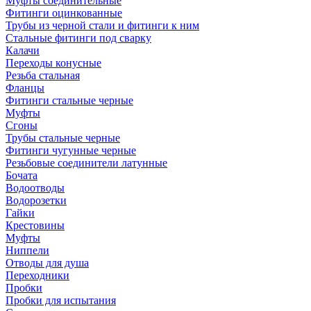
Муфты соединительные
Фитинги оцинкованные
Трубы из черной стали и фитинги к ним
Стальные фитинги под сварку
Калачи
Переходы конусные
Резьба стальная
Фланцы
Фитинги стальные черные
Муфты
Сгоны
Трубы стальные черные
Фитинги чугунные черные
Резьбовые соединители латунные
Бочата
Водоотводы
Водорозетки
Гайки
Крестовины
Муфты
Ниппели
Отводы для душа
Переходники
Пробки
Пробки для испытания