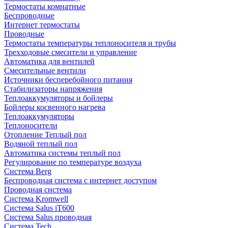
Термостаты комнатные
Беспроводные
Интернет термостаты
Проводные
Термостаты температуры теплоносителя и трубы
Трехходовые смесители и управление
Автоматика для вентилей
Смесительные вентили
Источники бесперебойного питания
Стабилизаторы напряжения
Теплоаккумуляторы и бойлеры
Бойлеры косвенного нагрева
Теплоаккумуляторы
Теплоносители
Отопление Теплый пол
Водяной теплый пол
Автоматика системы теплый пол
Регулирование по температуре воздуха
Система Berg
Беспроводная система с интернет доступом
Проводная система
Система Kromwell
Система Salus iT600
Система Salus проводная
Система Tech