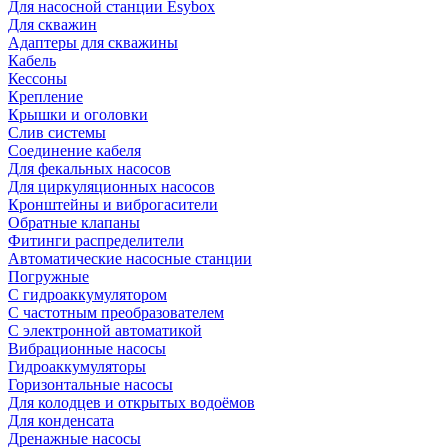
Для насосной станции Esybox
Для скважин
Адаптеры для скважины
Кабель
Кессоны
Крепление
Крышки и оголовки
Слив системы
Соединение кабеля
Для фекальных насосов
Для циркуляционных насосов
Кронштейны и виброгасители
Обратные клапаны
Фитинги распределители
Автоматические насосные станции
Погружные
С гидроаккумулятором
С частотным преобразователем
С электронной автоматикой
Вибрационные насосы
Гидроаккумуляторы
Горизонтальные насосы
Для колодцев и открытых водоёмов
Для конденсата
Дренажные насосы