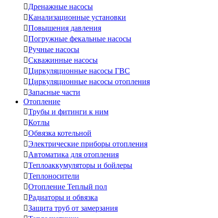

Дренажные насосы

Канализационные установки

Повышения давления

Погружные фекальные насосы

Ручные насосы

Скважинные насосы

Циркуляционные насосы ГВС

Циркуляционные насосы отопления

Запасные части
Отопление

Трубы и фитинги к ним

Котлы

Обвязка котельной

Электрические приборы отопления

Автоматика для отопления

Теплоаккумуляторы и бойлеры

Теплоносители

Отопление Теплый пол

Радиаторы и обвязка

Защита труб от замерзания