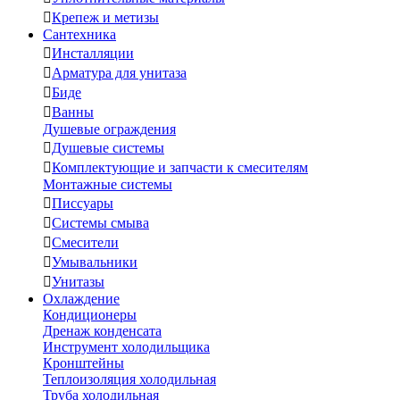

Крепеж и метизы
Сантехника

Инсталляции

Арматура для унитаза

Биде

Ванны
Душевые ограждения

Душевые системы

Комплектующие и запчасти к смесителям
Монтажные системы

Писсуары

Системы смыва

Смесители

Умывальники

Унитазы
Охлаждение
Кондиционеры
Дренаж конденсата
Инструмент холодильщика
Кронштейны
Теплоизоляция холодильная
Труба холодильная