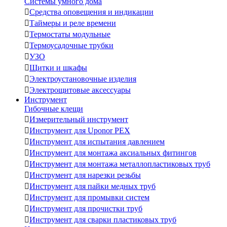
Системы умного дома

Средства оповещения и индикации

Таймеры и реле времени

Термостаты модульные

Термоусадочные трубки

УЗО

Щитки и шкафы

Электроустановочные изделия

Электрощитовые аксессуары
Инструмент
Гибочные клещи

Измерительный инструмент

Инструмент для Uponor PEX

Инструмент для испытания давлением

Инструмент для монтажа аксиальных фитингов

Инструмент для монтажа металлопластиковых труб

Инструмент для нарезки резьбы

Инструмент для пайки медных труб

Инструмент для промывки систем

Инструмент для прочистки труб

Инструмент для сварки пластиковых труб