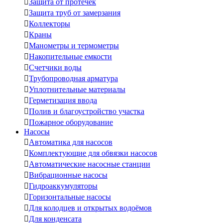

Защита от протечек

Защита труб от замерзания

Коллекторы

Краны

Манометры и термометры

Накопительные емкости

Счетчики воды

Трубопроводная арматура

Уплотнительные материалы

Герметизация ввода

Полив и благоустройство участка

Пожарное оборудование
Насосы

Автоматика для насосов

Комплектующие для обвязки насосов

Автоматические насосные станции

Вибрационные насосы

Гидроаккумуляторы

Горизонтальные насосы

Для колодцев и открытых водоёмов

Для конденсата