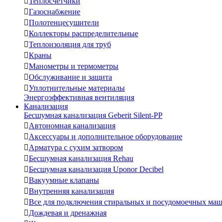

Теплосчетчики

Газоснабжение

Полотенцесушители

Коллекторы распределительные

Теплоизоляция для труб

Краны

Манометры и термометры

Обслуживание и защита

Уплотнительные материалы
Энергоэффективная вентиляция
Канализация
Бесшумная канализация Geberit Silent-PP

Автономная канализация

Аксессуары и дополнительное оборудование

Арматура с сухим затвором

Бесшумная канализация Rehau

Бесшумная канализация Uponor Decibel

Вакуумные клапаны

Внутренняя канализация

Все для подключения стиральных и посудомоечных ма

Дождевая и дренажная