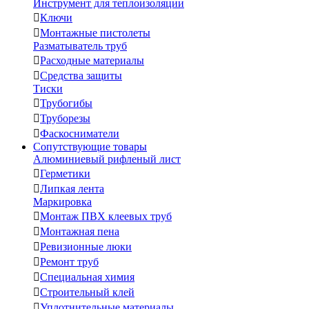
Инструмент для теплоизоляции

Ключи

Монтажные пистолеты
Разматыватель труб

Расходные материалы

Средства защиты
Тиски

Трубогибы

Труборезы

Фаскосниматели
Сопутствующие товары
Алюминиевый рифленый лист

Герметики

Липкая лента
Маркировка

Монтаж ПВХ клеевых труб

Монтажная пена

Ревизионные люки

Ремонт труб

Специальная химия

Строительный клей

Уплотнительные материалы