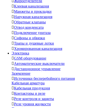

Жироотделители

Клеевая канализация

Манжеты и прокладки

Наружная канализация

Обратные клапаны

Отвод конденсата

Подключение унитаза

Сифоны и обвязки

Трапы и душевые лотки

Хромированная канализация
Электрика

GSM оборудование

Автоматические выключатели

Дистанционное управление
Заземление

Источники бесперебойного питания
Кабельная арматура

Кабельная продукция

Контакторы и реле

Реле контроля и защиты

Реле уровня жидкости