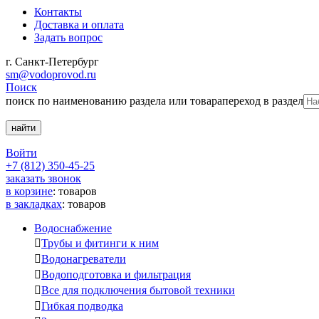
Контакты
Доставка и оплата
Задать вопрос
г. Санкт-Петербург
sm@vodoprovod.ru
Поиск
поиск по наименованию раздела или товара
переход в раздел
Войти
+7 (812) 350-45-25
заказать звонок
в корзине
:
товаров
в закладках
:
товаров
Водоснабжение

Трубы и фитинги к ним

Водонагреватели

Водоподготовка и фильтрация

Все для подключения бытовой техники

Гибкая подводка