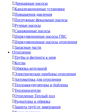

Дренажные насосы

Канализационные установки

Повышения давления

Погружные фекальные насосы

Ручные насосы

Скважинные насосы

Циркуляционные насосы ГВС

Циркуляционные насосы отопления

Запасные части
Отопление

Трубы и фитинги к ним

Котлы

Обвязка котельной

Электрические приборы отопления

Автоматика для отопления

Теплоаккумуляторы и бойлеры

Теплоносители

Отопление Теплый пол

Радиаторы и обвязка

Защита труб от замерзания