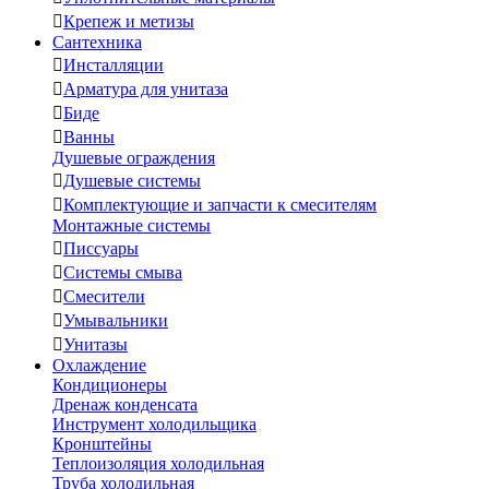

Крепеж и метизы
Сантехника

Инсталляции

Арматура для унитаза

Биде

Ванны
Душевые ограждения

Душевые системы

Комплектующие и запчасти к смесителям
Монтажные системы

Писсуары

Системы смыва

Смесители

Умывальники

Унитазы
Охлаждение
Кондиционеры
Дренаж конденсата
Инструмент холодильщика
Кронштейны
Теплоизоляция холодильная
Труба холодильная