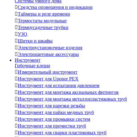
Системы умного дома

Средства оповещения и индикации

Таймеры и реле времени

Термостаты модульные

Термоусадочные трубки

УЗО

Щитки и шкафы

Электроустановочные изделия

Электрощитовые аксессуары
Инструмент
Гибочные клещи

Измерительный инструмент

Инструмент для Uponor PEX

Инструмент для испытания давлением

Инструмент для монтажа аксиальных фитингов

Инструмент для монтажа металлопластиковых труб

Инструмент для нарезки резьбы

Инструмент для пайки медных труб

Инструмент для промывки систем

Инструмент для прочистки труб

Инструмент для сварки пластиковых труб