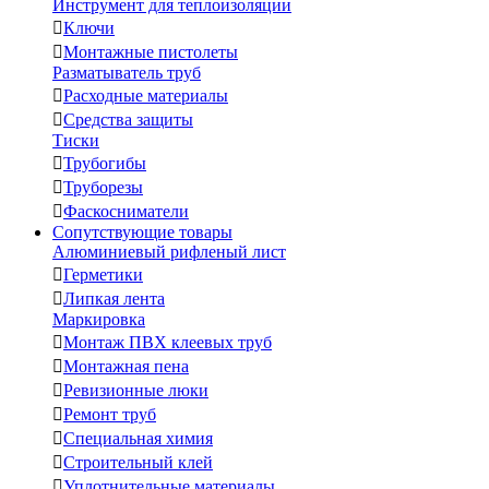
Инструмент для теплоизоляции

Ключи

Монтажные пистолеты
Разматыватель труб

Расходные материалы

Средства защиты
Тиски

Трубогибы

Труборезы

Фаскосниматели
Сопутствующие товары
Алюминиевый рифленый лист

Герметики

Липкая лента
Маркировка

Монтаж ПВХ клеевых труб

Монтажная пена

Ревизионные люки

Ремонт труб

Специальная химия

Строительный клей

Уплотнительные материалы