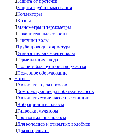

Защита от протечек

Защита труб от замерзания

Коллекторы

Краны

Манометры и термометры

Накопительные емкости

Счетчики воды

Трубопроводная арматура

Уплотнительные материалы

Герметизация ввода

Полив и благоустройство участка

Пожарное оборудование
Насосы

Автоматика для насосов

Комплектующие для обвязки насосов

Автоматические насосные станции

Вибрационные насосы

Гидроаккумуляторы

Горизонтальные насосы

Для колодцев и открытых водоёмов

Для конденсата