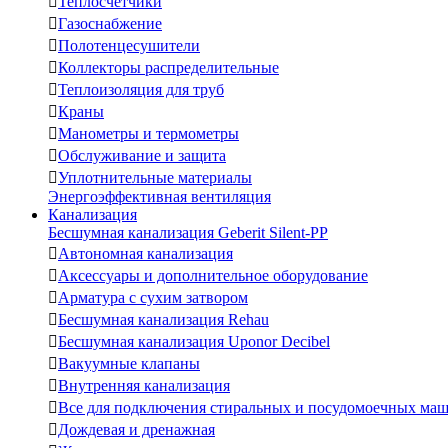

Теплосчетчики

Газоснабжение

Полотенцесушители

Коллекторы распределительные

Теплоизоляция для труб

Краны

Манометры и термометры

Обслуживание и защита

Уплотнительные материалы
Энергоэффективная вентиляция
Канализация
Бесшумная канализация Geberit Silent-PP

Автономная канализация

Аксессуары и дополнительное оборудование

Арматура с сухим затвором

Бесшумная канализация Rehau

Бесшумная канализация Uponor Decibel

Вакуумные клапаны

Внутренняя канализация

Все для подключения стиральных и посудомоечных ма

Дождевая и дренажная