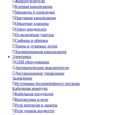

Жироотделители

Клеевая канализация

Манжеты и прокладки

Наружная канализация

Обратные клапаны

Отвод конденсата

Подключение унитаза

Сифоны и обвязки

Трапы и душевые лотки

Хромированная канализация
Электрика

GSM оборудование

Автоматические выключатели

Дистанционное управление
Заземление

Источники бесперебойного питания
Кабельная арматура

Кабельная продукция

Контакторы и реле

Реле контроля и защиты

Реле уровня жидкости