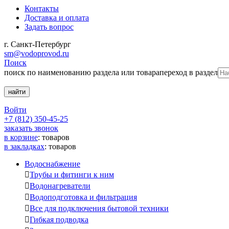
Контакты
Доставка и оплата
Задать вопрос
г. Санкт-Петербург
sm@vodoprovod.ru
Поиск
поиск по наименованию раздела или товара
переход в раздел
Войти
+7 (812) 350-45-25
заказать звонок
в корзине
:
товаров
в закладках
:
товаров
Водоснабжение

Трубы и фитинги к ним

Водонагреватели

Водоподготовка и фильтрация

Все для подключения бытовой техники

Гибкая подводка