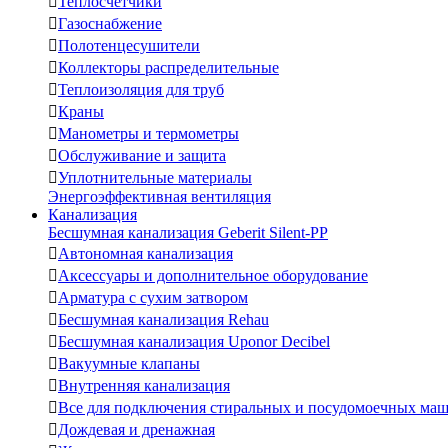

Теплосчетчики

Газоснабжение

Полотенцесушители

Коллекторы распределительные

Теплоизоляция для труб

Краны

Манометры и термометры

Обслуживание и защита

Уплотнительные материалы
Энергоэффективная вентиляция
Канализация
Бесшумная канализация Geberit Silent-PP

Автономная канализация

Аксессуары и дополнительное оборудование

Арматура с сухим затвором

Бесшумная канализация Rehau

Бесшумная канализация Uponor Decibel

Вакуумные клапаны

Внутренняя канализация

Все для подключения стиральных и посудомоечных ма

Дождевая и дренажная