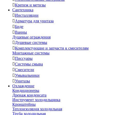

Крепеж и метизы
Сантехника

Инсталляции

Арматура для унитаза

Биде

Ванны
Душевые ограждения

Душевые системы

Комплектующие и запчасти к смесителям
Монтажные системы

Писсуары

Системы смыва

Смесители

Умывальники

Унитазы
Охлаждение
Кондиционеры
Дренаж конденсата
Инструмент холодильщика
Кронштейны
Теплоизоляция холодильная
Труба холодильная