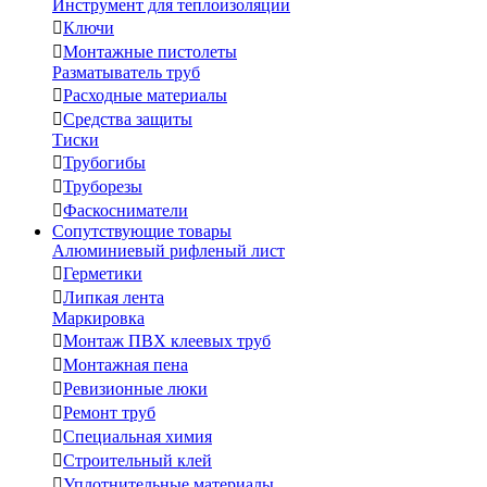
Инструмент для теплоизоляции

Ключи

Монтажные пистолеты
Разматыватель труб

Расходные материалы

Средства защиты
Тиски

Трубогибы

Труборезы

Фаскосниматели
Сопутствующие товары
Алюминиевый рифленый лист

Герметики

Липкая лента
Маркировка

Монтаж ПВХ клеевых труб

Монтажная пена

Ревизионные люки

Ремонт труб

Специальная химия

Строительный клей

Уплотнительные материалы