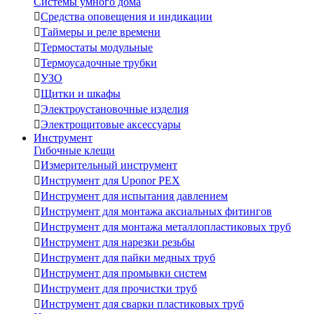
Системы умного дома

Средства оповещения и индикации

Таймеры и реле времени

Термостаты модульные

Термоусадочные трубки

УЗО

Щитки и шкафы

Электроустановочные изделия

Электрощитовые аксессуары
Инструмент
Гибочные клещи

Измерительный инструмент

Инструмент для Uponor PEX

Инструмент для испытания давлением

Инструмент для монтажа аксиальных фитингов

Инструмент для монтажа металлопластиковых труб

Инструмент для нарезки резьбы

Инструмент для пайки медных труб

Инструмент для промывки систем

Инструмент для прочистки труб

Инструмент для сварки пластиковых труб