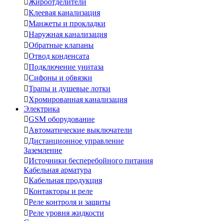

Жироотделители

Клеевая канализация

Манжеты и прокладки

Наружная канализация

Обратные клапаны

Отвод конденсата

Подключение унитаза

Сифоны и обвязки

Трапы и душевые лотки

Хромированная канализация
Электрика

GSM оборудование

Автоматические выключатели

Дистанционное управление
Заземление

Источники бесперебойного питания
Кабельная арматура

Кабельная продукция

Контакторы и реле

Реле контроля и защиты

Реле уровня жидкости