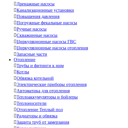

Дренажные насосы

Канализационные установки

Повышения давления

Погружные фекальные насосы

Ручные насосы

Скважинные насосы

Циркуляционные насосы ГВС

Циркуляционные насосы отопления

Запасные части
Отопление

Трубы и фитинги к ним

Котлы

Обвязка котельной

Электрические приборы отопления

Автоматика для отопления

Теплоаккумуляторы и бойлеры

Теплоносители

Отопление Теплый пол

Радиаторы и обвязка

Защита труб от замерзания