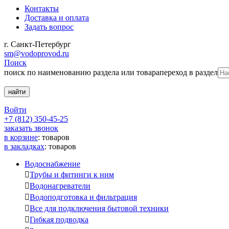
Контакты
Доставка и оплата
Задать вопрос
г. Санкт-Петербург
sm@vodoprovod.ru
Поиск
поиск по наименованию раздела или товара
переход в раздел
Войти
+7 (812) 350-45-25
заказать звонок
в корзине
:
товаров
в закладках
:
товаров
Водоснабжение

Трубы и фитинги к ним

Водонагреватели

Водоподготовка и фильтрация

Все для подключения бытовой техники

Гибкая подводка