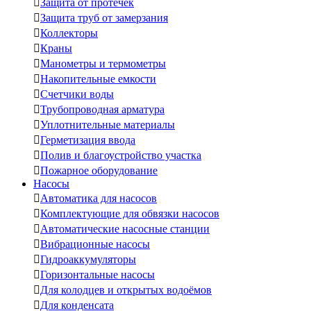

Защита от протечек

Защита труб от замерзания

Коллекторы

Краны

Манометры и термометры

Накопительные емкости

Счетчики воды

Трубопроводная арматура

Уплотнительные материалы

Герметизация ввода

Полив и благоустройство участка

Пожарное оборудование
Насосы

Автоматика для насосов

Комплектующие для обвязки насосов

Автоматические насосные станции

Вибрационные насосы

Гидроаккумуляторы

Горизонтальные насосы

Для колодцев и открытых водоёмов

Для конденсата