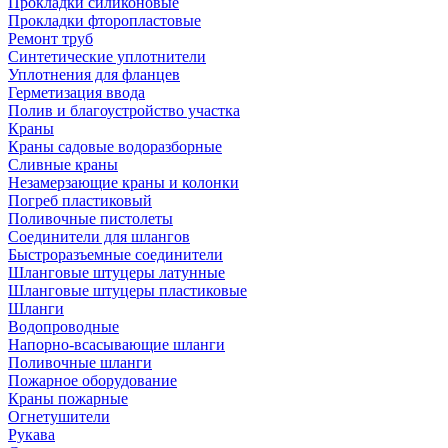
Прокладки силиконовые
Прокладки фторопластовые
Ремонт труб
Синтетические уплотнители
Уплотнения для фланцев
Герметизация ввода
Полив и благоустройство участка
Краны
Краны садовые водоразборные
Сливные краны
Незамерзающие краны и колонки
Погреб пластиковый
Поливочные пистолеты
Соединители для шлангов
Быстроразъемные соединители
Шланговые штуцеры латунные
Шланговые штуцеры пластиковые
Шланги
Водопроводные
Напорно-всасывающие шланги
Поливочные шланги
Пожарное оборудование
Краны пожарные
Огнетушители
Рукава