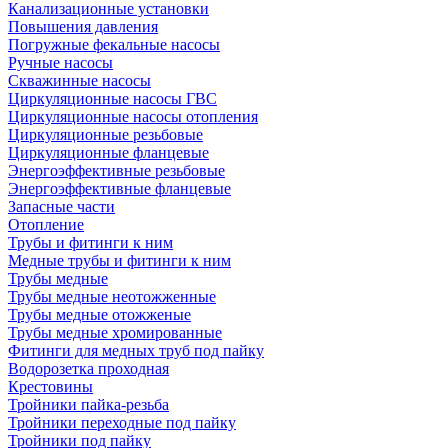
Канализационные установки
Повышения давления
Погружные фекальные насосы
Ручные насосы
Скважинные насосы
Циркуляционные насосы ГВС
Циркуляционные насосы отопления
Циркуляционные резьбовые
Циркуляционные фланцевые
Энергоэффективные резьбовые
Энергоэффективные фланцевые
Запасные части
Отопление
Трубы и фитинги к ним
Медные трубы и фитинги к ним
Трубы медные
Трубы медные неотожженные
Трубы медные отожженые
Трубы медные хромированные
Фитинги для медных труб под пайку
Водорозетка проходная
Крестовины
Тройники пайка-резьба
Тройники переходные под пайку
Тройники под пайку