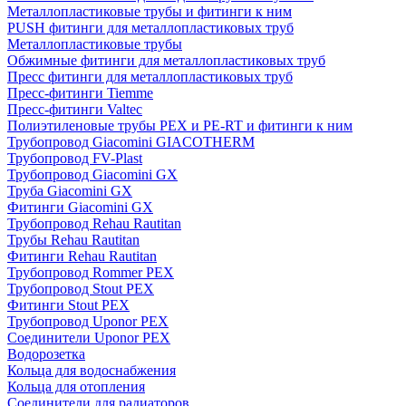
Металлопластиковые трубы и фитинги к ним
PUSH фитинги для металлопластиковых труб
Металлопластиковые трубы
Обжимные фитинги для металлопластиковых труб
Пресс фитинги для металлопластиковых труб
Пресс-фитинги Tiemme
Пресс-фитинги Valtec
Полиэтиленовые трубы PEX и PE-RT и фитинги к ним
Трубопровод Giacomini GIACOTHERM
Трубопровод FV-Plast
Трубопровод Giacomini GX
Труба Giacomini GX
Фитинги Giacomini GX
Трубопровод Rehau Rautitan
Трубы Rehau Rautitan
Фитинги Rehau Rautitan
Трубопровод Rommer PEX
Трубопровод Stout PEX
Фитинги Stout PEX
Трубопровод Uponor PEX
Соединители Uponor PEX
Водорозетка
Кольца для водоснабжения
Кольца для отопления
Соединители для радиаторов