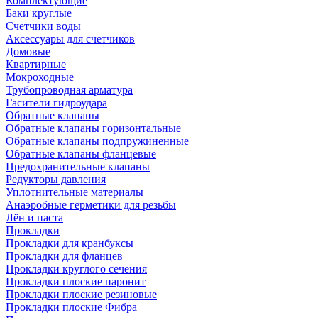
Комплектующие
Баки круглые
Счетчики воды
Аксессуары для счетчиков
Домовые
Квартирные
Мокроходные
Трубопроводная арматура
Гасители гидроудара
Обратные клапаны
Обратные клапаны горизонтальные
Обратные клапаны подпружиненные
Обратные клапаны фланцевые
Предохранительные клапаны
Редукторы давления
Уплотнительные материалы
Анаэробные герметики для резьбы
Лён и паста
Прокладки
Прокладки для кранбуксы
Прокладки для фланцев
Прокладки круглого сечения
Прокладки плоские паронит
Прокладки плоские резиновые
Прокладки плоские Фибра