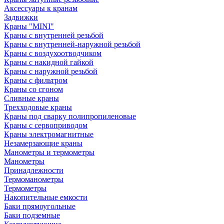
Аксессуары к кранам
Задвижки
Краны "MINI"
Краны с внутренней резьбой
Краны с внутренней-наружной резьбой
Краны с воздухоотводчиком
Краны с накидной гайкой
Краны с наружной резьбой
Краны с фильтром
Краны со сгоном
Сливные краны
Трехходовые краны
Краны под сварку полипропиленовые
Краны с сервоприводом
Краны электромагнитные
Незамерзающие краны
Манометры и термометры
Манометры
Принадлежности
Термоманометры
Термометры
Накопительные емкости
Баки прямоугольные
Баки подземные