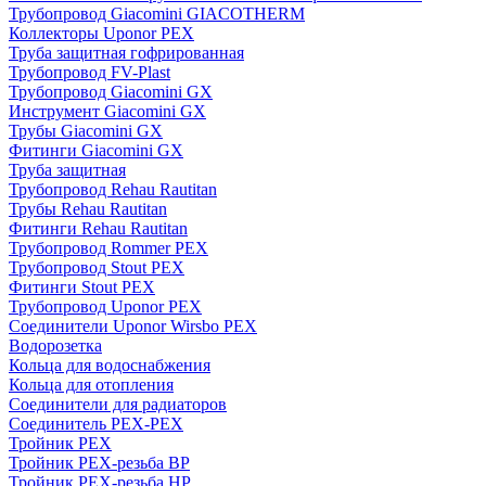
Трубопровод Giacomini GIACOTHERM
Коллекторы Uponor PEX
Труба защитная гофрированная
Трубопровод FV-Plast
Трубопровод Giacomini GX
Инструмент Giacomini GX
Трубы Giacomini GX
Фитинги Giacomini GX
Труба защитная
Трубопровод Rehau Rautitan
Трубы Rehau Rautitan
Фитинги Rehau Rautitan
Трубопровод Rommer PEX
Трубопровод Stout PEX
Фитинги Stout PEX
Трубопровод Uponor PEX
Соединители Uponor Wirsbo PEX
Водорозетка
Кольца для водоснабжения
Кольца для отопления
Соединители для радиаторов
Соединитель PEX-PEX
Тройник PEX
Тройник PEX-резьба ВР
Тройник PEX-резьба НР