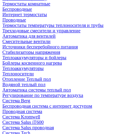
Термостаты комнатные
Беспроводные
Интернет термостаты
Проводные
Термостаты температуры теплоносителя и трубы
Трехходовые смесители и управление
Автоматика для вентилей
Смесительные вентили
Источники бесперебойного питания
Стабилизаторы напряжения
Теплоаккумуляторы и бойлеры
Бойлеры косвенного нагрева
Теплоаккумуляторы
Теплоносители
Отопление Теплый пол
Водяной теплый пол
Автоматика системы теплый пол
Регулирование по температуре воздуха
Система Berg
Беспроводная система с интернет доступом
Проводная система
Система Kromwell
Система Salus iT600
Система Salus проводная
Система Tech