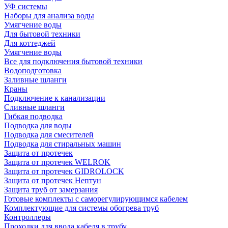
УФ системы
Наборы для анализа воды
Умягчение воды
Для бытовой техники
Для коттеджей
Умягчение воды
Все для подключения бытовой техники
Водоподготовка
Заливные шланги
Краны
Подключение к канализации
Сливные шланги
Гибкая подводка
Подводка для воды
Подводка для смесителей
Подводка для стиральных машин
Защита от протечек
Защита от протечек WELROK
Защита от протечек GIDROLOCK
Защита от протечек Нептун
Защита труб от замерзания
Готовые комплекты с саморегулирующимся кабелем
Комплектующие для системы обогрева труб
Контроллеры
Проходки для ввода кабеля в трубу