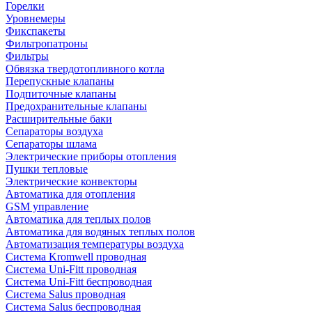
Горелки
Уровнемеры
Фикспакеты
Фильтропатроны
Фильтры
Обвязка твердотопливного котла
Перепускные клапаны
Подпиточные клапаны
Предохранительные клапаны
Расширительные баки
Сепараторы воздуха
Сепараторы шлама
Электрические приборы отопления
Пушки тепловые
Электрические конвекторы
Автоматика для отопления
GSM управление
Автоматика для теплых полов
Автоматика для водяных теплых полов
Автоматизация температуры воздуха
Система Kromwell проводная
Система Uni-Fitt проводная
Система Uni-Fitt беспроводная
Система Salus проводная
Система Salus беспроводная