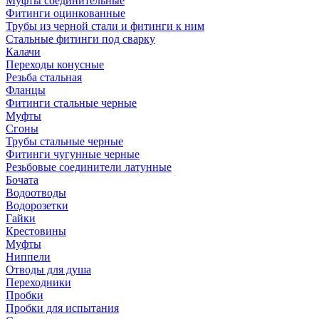
Муфты соединительные
Фитинги оцинкованные
Трубы из черной стали и фитинги к ним
Стальные фитинги под сварку
Калачи
Переходы конусные
Резьба стальная
Фланцы
Фитинги стальные черные
Муфты
Сгоны
Трубы стальные черные
Фитинги чугунные черные
Резьбовые соединители латунные
Бочата
Водоотводы
Водорозетки
Гайки
Крестовины
Муфты
Ниппели
Отводы для душа
Переходники
Пробки
Пробки для испытания