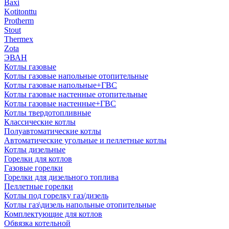
Baxi
Kotitonttu
Protherm
Stout
Thermex
Zota
ЭВАН
Котлы газовые
Котлы газовые напольные отопительные
Котлы газовые напольные+ГВС
Котлы газовые настенные отопительные
Котлы газовые настенные+ГВС
Котлы твердотопливные
Классические котлы
Полуавтоматические котлы
Автоматические угольные и пеллетные котлы
Котлы дизельные
Горелки для котлов
Газовые горелки
Горелки для дизельного топлива
Пеллетные горелки
Котлы под горелку газ/дизель
Котлы газ\дизель напольные отопительные
Комплектующие для котлов
Обвязка котельной