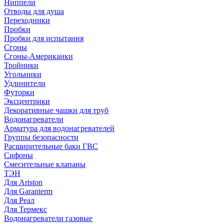
Ниппели
Отводы для душа
Переходники
Пробки
Пробки для испытания
Сгоны
Сгоны-Американки
Тройники
Угольники
Удлинители
Футорки
Эксцентрики
Декоративные чашки для труб
Водонагреватели
Арматура для водонагревателей
Группы безопасности
Расширительные баки ГВС
Сифоны
Смесительные клапаны
ТЭН
Для Ariston
Для Garanterm
Для Реал
Для Термекс
Водонагреватели газовые