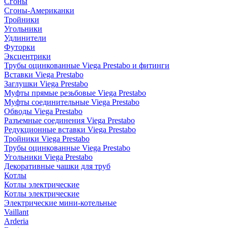
Сгоны
Сгоны-Американки
Тройники
Угольники
Удлинители
Футорки
Эксцентрики
Трубы оцинкованные Viega Prestabo и фитинги
Вставки Viega Prestabo
Заглушки Viega Prestabo
Муфты прямые резьбовые Viega Prestabo
Муфты соединительные Viega Prestabo
Обводы Viega Prestabo
Разъемные соединения Viega Prestabo
Редукционные вставки Viega Prestabo
Тройники Viega Prestabo
Трубы оцинкованные Viega Prestabo
Угольники Viega Prestabo
Декоративные чашки для труб
Котлы
Котлы электрические
Котлы электрические
Электрические мини-котельные
Vaillant
Arderia