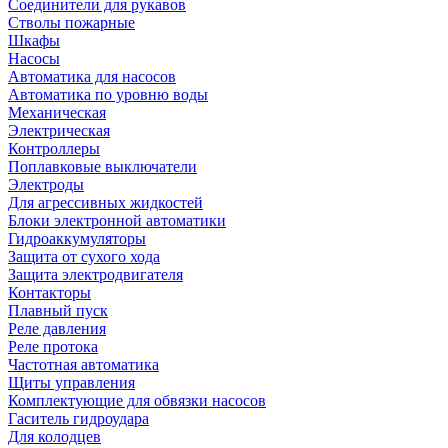
Соединители для рукавов
Стволы пожарные
Шкафы
Насосы
Автоматика для насосов
Автоматика по уровню воды
Механическая
Электрическая
Контроллеры
Поплавковые выключатели
Электроды
Для агрессивных жидкостей
Блоки электронной автоматики
Гидроаккумуляторы
Защита от сухого хода
Защита электродвигателя
Контакторы
Плавный пуск
Реле давления
Реле протока
Частотная автоматика
Щиты управления
Комплектующие для обвязки насосов
Гаситель гидроудара
Для колодцев