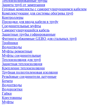
Теплоизолированные трубы
Защита труб от замерзания
Готовые комплекты с саморегулирующимся кабелем
Комплектующие для системы обогрева труб
Контроллеры
Проходки для ввода кабеля в трубу
Соединительные муфты
Саморегулирующийся кабель
Защитные трубы гофрированные
Фитинги обжимные GEBO для стальных труб
Тройники
Водоотводы
Муфты ремонтные
Муфты соединительные
Теплоизоляция для труб
Защитная теплоизоляция
Крепление теплоизоляции
Трубная полиэтиленовая изоляция
Резьбовые соединители латунные
Бочата
Водоотводы
Водорозетки
Гайки
Крестовины
Муфты