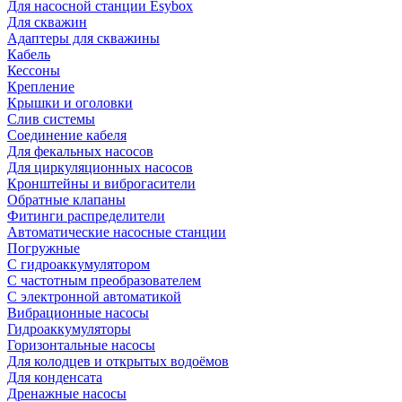
Для насосной станции Esybox
Для скважин
Адаптеры для скважины
Кабель
Кессоны
Крепление
Крышки и оголовки
Слив системы
Соединение кабеля
Для фекальных насосов
Для циркуляционных насосов
Кронштейны и виброгасители
Обратные клапаны
Фитинги распределители
Автоматические насосные станции
Погружные
С гидроаккумулятором
С частотным преобразователем
С электронной автоматикой
Вибрационные насосы
Гидроаккумуляторы
Горизонтальные насосы
Для колодцев и открытых водоёмов
Для конденсата
Дренажные насосы