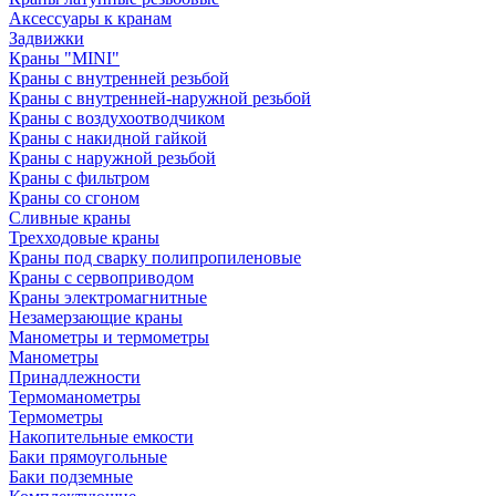
Аксессуары к кранам
Задвижки
Краны "MINI"
Краны с внутренней резьбой
Краны с внутренней-наружной резьбой
Краны с воздухоотводчиком
Краны с накидной гайкой
Краны с наружной резьбой
Краны с фильтром
Краны со сгоном
Сливные краны
Трехходовые краны
Краны под сварку полипропиленовые
Краны с сервоприводом
Краны электромагнитные
Незамерзающие краны
Манометры и термометры
Манометры
Принадлежности
Термоманометры
Термометры
Накопительные емкости
Баки прямоугольные
Баки подземные