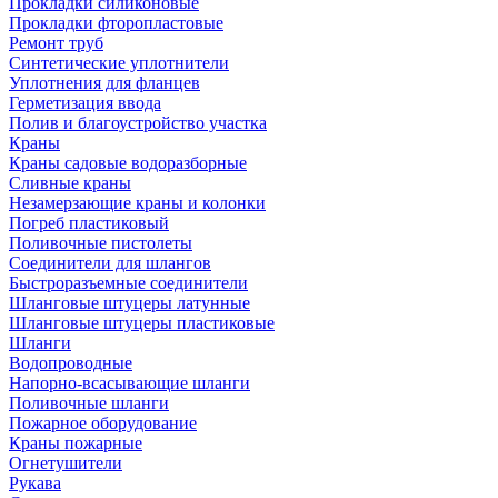
Прокладки силиконовые
Прокладки фторопластовые
Ремонт труб
Синтетические уплотнители
Уплотнения для фланцев
Герметизация ввода
Полив и благоустройство участка
Краны
Краны садовые водоразборные
Сливные краны
Незамерзающие краны и колонки
Погреб пластиковый
Поливочные пистолеты
Соединители для шлангов
Быстроразъемные соединители
Шланговые штуцеры латунные
Шланговые штуцеры пластиковые
Шланги
Водопроводные
Напорно-всасывающие шланги
Поливочные шланги
Пожарное оборудование
Краны пожарные
Огнетушители
Рукава