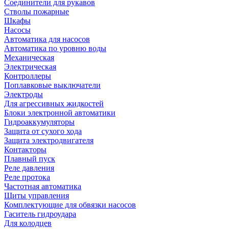
Соединители для рукавов
Стволы пожарные
Шкафы
Насосы
Автоматика для насосов
Автоматика по уровню воды
Механическая
Электрическая
Контроллеры
Поплавковые выключатели
Электроды
Для агрессивных жидкостей
Блоки электронной автоматики
Гидроаккумуляторы
Защита от сухого хода
Защита электродвигателя
Контакторы
Плавный пуск
Реле давления
Реле протока
Частотная автоматика
Щиты управления
Комплектующие для обвязки насосов
Гаситель гидроудара
Для колодцев