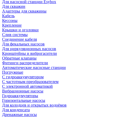
Для насосной станции Esybox
Для скважин
Адаптеры для скважины
Кабель
Кессоны
Крепление
Крышки и оголовки
Слив системы
Соединение кабеля
Для фекальных насосов
Для циркуляционных насосов
Кронштейны и виброгасители
Обратные клапаны
Фитинги распределители
Автоматические насосные станции
Погружные
С гидроаккумулятором
С частотным преобразователем
С электронной автоматикой
Вибрационные насосы
Гидроаккумуляторы
Горизонтальные насосы
Для колодцев и открытых водоёмов
Для конденсата
Дренажные насосы