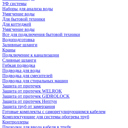
УФ системы
Наборы для анализа воды
Умягчение воды
Для бытовой техники
Для коттеджей
Умягчение воды
Все для подключения бытовой техники
Водоподготовка
Заливные шланги
Краны
Подключение к канализации
Сливные шланги
Гибкая подводка
Подводка для воды
Подводка для смесителей
Подводка для стиральных машин
Защита от протечек
Защита от протечек WELROK
Защита от протечек GIDROLOCK
Защита от протечек Нептун
Защита труб от замерзания
Готовые комплекты с саморегулирующимся кабелем
Комплектующие для системы обогрева труб
Контроллеры
Проходки для ввода кабеля в трубу