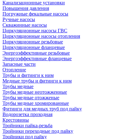
Канализационные установки
Повышения давления
Погружные фекальные насосы
Ручные насосы
Скважинные насосы
Циркуляционные насосы ГВС
Циркуляционные насосы отопления
Циркуляционные резьбовые
Циркуляционные фланцевые
Энергоэффективные резьбовые
Энергоэффективные фланцевые
Запасные части
Отопление
Трубы и фитинги к ним
Медные трубы и фитинги к ним
Трубы медные
Трубы медные неотожженные
Трубы медные отожженые
Трубы медные хромированные
Фитинги для медных труб под пайку
Водорозетка проходная
Крестовины
Тройники пайка-резьба
Тройники переходные под пайку
Тройники под пайку