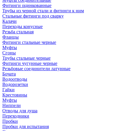
Муфты соединительные
Фитинги оцинкованные
Трубы из черной стали и фитинги к ним
Стальные фитинги под сварку
Калачи
Переходы конусные
Резьба стальная
Фланцы
Фитинги стальные черные
Муфты
Сгоны
Трубы стальные черные
Фитинги чугунные черные
Резьбовые соединители латунные
Бочата
Водоотводы
Водорозетки
Гайки
Крестовины
Муфты
Ниппели
Отводы для душа
Переходники
Пробки
Пробки для испытания