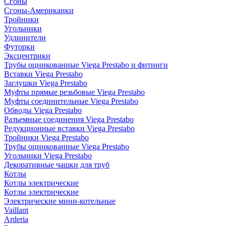
Сгоны
Сгоны-Американки
Тройники
Угольники
Удлинители
Футорки
Эксцентрики
Трубы оцинкованные Viega Prestabo и фитинги
Вставки Viega Prestabo
Заглушки Viega Prestabo
Муфты прямые резьбовые Viega Prestabo
Муфты соединительные Viega Prestabo
Обводы Viega Prestabo
Разъемные соединения Viega Prestabo
Редукционные вставки Viega Prestabo
Тройники Viega Prestabo
Трубы оцинкованные Viega Prestabo
Угольники Viega Prestabo
Декоративные чашки для труб
Котлы
Котлы электрические
Котлы электрические
Электрические мини-котельные
Vaillant
Arderia