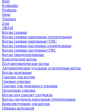
Baxi
Kotitonttu
Protherm
Stout
Thermex
Zota
ЭВАН
Котлы газовые
Котлы газовые напольные отопительные
Котлы газовые напольные+ГВС
Котлы газовые настенные отопительные
Котлы газовые настенные+ГВС
Котлы твердотопливные
Классические котлы
Полуавтоматические котлы
Автоматические угольные и пеллетные котлы
Котлы дизельные
Горелки для котлов
Газовые горелки
Горелки для дизельного топлива
Пеллетные горелки
Котлы под горелку газ/дизель
Котлы газ\дизель напольные отопительные
Комплектующие для котлов
Обвязка котельной