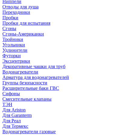
Ниппели
Отводы для душа
Переходники
Пробки
Пробки для испытания
Сгоны
Сгоны-Американки
Тройники
Угольники
Удлинители
Футорки
Эксцентрики
Декоративные чашки для труб
Водонагреватели
Арматура для водонагревателей
Группы безопасности
Расширительные баки ГВС
Сифоны
Смесительные клапаны
ТЭН
Для Ariston
Для Garanterm
Для Реал
Для Термекс
Водонагреватели газовые