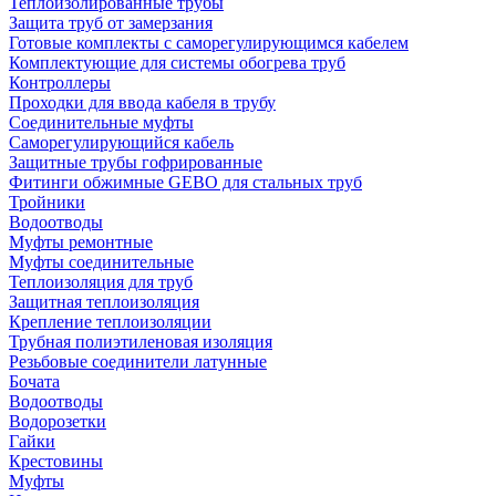
Теплоизолированные трубы
Защита труб от замерзания
Готовые комплекты с саморегулирующимся кабелем
Комплектующие для системы обогрева труб
Контроллеры
Проходки для ввода кабеля в трубу
Соединительные муфты
Саморегулирующийся кабель
Защитные трубы гофрированные
Фитинги обжимные GEBO для стальных труб
Тройники
Водоотводы
Муфты ремонтные
Муфты соединительные
Теплоизоляция для труб
Защитная теплоизоляция
Крепление теплоизоляции
Трубная полиэтиленовая изоляция
Резьбовые соединители латунные
Бочата
Водоотводы
Водорозетки
Гайки
Крестовины
Муфты