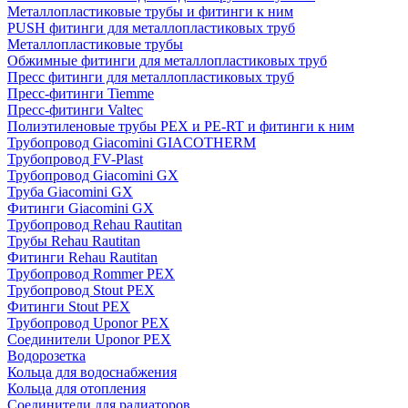
Металлопластиковые трубы и фитинги к ним
PUSH фитинги для металлопластиковых труб
Металлопластиковые трубы
Обжимные фитинги для металлопластиковых труб
Пресс фитинги для металлопластиковых труб
Пресс-фитинги Tiemme
Пресс-фитинги Valtec
Полиэтиленовые трубы PEX и PE-RT и фитинги к ним
Трубопровод Giacomini GIACOTHERM
Трубопровод FV-Plast
Трубопровод Giacomini GX
Труба Giacomini GX
Фитинги Giacomini GX
Трубопровод Rehau Rautitan
Трубы Rehau Rautitan
Фитинги Rehau Rautitan
Трубопровод Rommer PEX
Трубопровод Stout PEX
Фитинги Stout PEX
Трубопровод Uponor PEX
Соединители Uponor PEX
Водорозетка
Кольца для водоснабжения
Кольца для отопления
Соединители для радиаторов