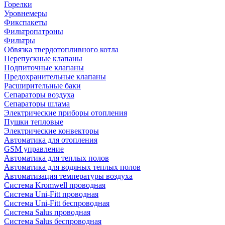
Горелки
Уровнемеры
Фикспакеты
Фильтропатроны
Фильтры
Обвязка твердотопливного котла
Перепускные клапаны
Подпиточные клапаны
Предохранительные клапаны
Расширительные баки
Сепараторы воздуха
Сепараторы шлама
Электрические приборы отопления
Пушки тепловые
Электрические конвекторы
Автоматика для отопления
GSM управление
Автоматика для теплых полов
Автоматика для водяных теплых полов
Автоматизация температуры воздуха
Система Kromwell проводная
Система Uni-Fitt проводная
Система Uni-Fitt беспроводная
Система Salus проводная
Система Salus беспроводная