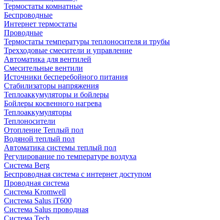
Термостаты комнатные
Беспроводные
Интернет термостаты
Проводные
Термостаты температуры теплоносителя и трубы
Трехходовые смесители и управление
Автоматика для вентилей
Смесительные вентили
Источники бесперебойного питания
Стабилизаторы напряжения
Теплоаккумуляторы и бойлеры
Бойлеры косвенного нагрева
Теплоаккумуляторы
Теплоносители
Отопление Теплый пол
Водяной теплый пол
Автоматика системы теплый пол
Регулирование по температуре воздуха
Система Berg
Беспроводная система с интернет доступом
Проводная система
Система Kromwell
Система Salus iT600
Система Salus проводная
Система Tech