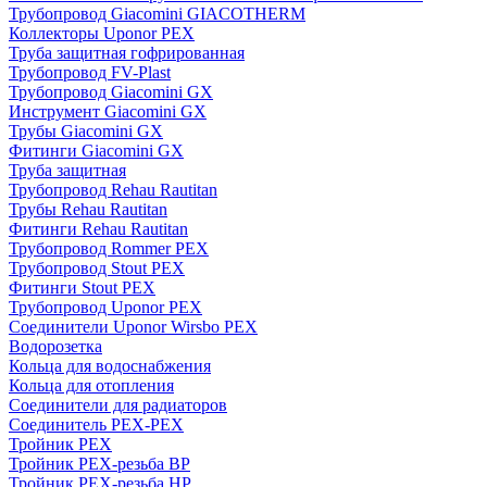
Трубопровод Giacomini GIACOTHERM
Коллекторы Uponor PEX
Труба защитная гофрированная
Трубопровод FV-Plast
Трубопровод Giacomini GX
Инструмент Giacomini GX
Трубы Giacomini GX
Фитинги Giacomini GX
Труба защитная
Трубопровод Rehau Rautitan
Трубы Rehau Rautitan
Фитинги Rehau Rautitan
Трубопровод Rommer PEX
Трубопровод Stout PEX
Фитинги Stout PEX
Трубопровод Uponor PEX
Соединители Uponor Wirsbo PEX
Водорозетка
Кольца для водоснабжения
Кольца для отопления
Соединители для радиаторов
Соединитель PEX-PEX
Тройник PEX
Тройник PEX-резьба ВР
Тройник PEX-резьба НР