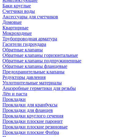
Комплектующие
Баки круглые
Счетчики воды
Аксессуары для счетчиков
Домовые
Квартирные
Мокроходные
Трубопроводная арматура
Гасители гидроудара
Обратные клапаны
Обратные клапаны горизонтальные
Обратные клапаны подпружиненные
Обратные клапаны фланцевые
Предохранительные клапаны
Редукторы давления
Уплотнительные материалы
Анаэробные герметики для резьбы
Лён и паста
Прокладки
Прокладки для кранбуксы
Прокладки для фланцев
Прокладки круглого сечения
Прокладки плоские паронит
Прокладки плоские резиновые
Прокладки плоские Фибра