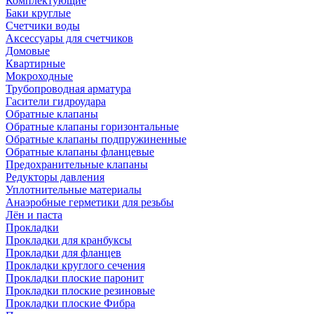
Комплектующие
Баки круглые
Счетчики воды
Аксессуары для счетчиков
Домовые
Квартирные
Мокроходные
Трубопроводная арматура
Гасители гидроудара
Обратные клапаны
Обратные клапаны горизонтальные
Обратные клапаны подпружиненные
Обратные клапаны фланцевые
Предохранительные клапаны
Редукторы давления
Уплотнительные материалы
Анаэробные герметики для резьбы
Лён и паста
Прокладки
Прокладки для кранбуксы
Прокладки для фланцев
Прокладки круглого сечения
Прокладки плоские паронит
Прокладки плоские резиновые
Прокладки плоские Фибра