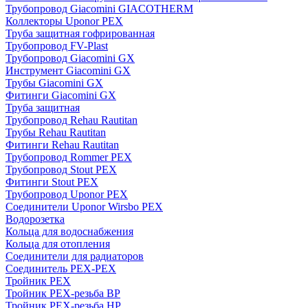
Трубопровод Giacomini GIACOTHERM
Коллекторы Uponor PEX
Труба защитная гофрированная
Трубопровод FV-Plast
Трубопровод Giacomini GX
Инструмент Giacomini GX
Трубы Giacomini GX
Фитинги Giacomini GX
Труба защитная
Трубопровод Rehau Rautitan
Трубы Rehau Rautitan
Фитинги Rehau Rautitan
Трубопровод Rommer PEX
Трубопровод Stout PEX
Фитинги Stout PEX
Трубопровод Uponor PEX
Соединители Uponor Wirsbo PEX
Водорозетка
Кольца для водоснабжения
Кольца для отопления
Соединители для радиаторов
Соединитель PEX-PEX
Тройник PEX
Тройник PEX-резьба ВР
Тройник PEX-резьба НР