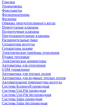
Горелки
Уровнемеры
Фикспакеты
Фильтропатроны
Фильтры
Обвязка твердотопливного котла
Перепускные клапаны
Подпиточные клапаны
Предохранительные клапаны
Расширительные баки
Сепараторы воздуха
Сепараторы шлама
Электрические приборы отопления
Пушки тепловые
Электрические конвекторы
Автоматика для отопления
GSM управление
Автоматика для теплых полов
Автоматика для водяных теплых полов
Автоматизация температуры воздуха
Система Kromwell проводная
Система Uni-Fitt проводная
Система Uni-Fitt беспроводная
Система Salus проводная
Система Salus беспроводная