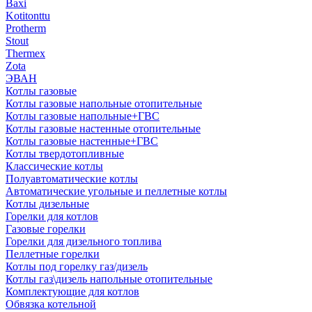
Baxi
Kotitonttu
Protherm
Stout
Thermex
Zota
ЭВАН
Котлы газовые
Котлы газовые напольные отопительные
Котлы газовые напольные+ГВС
Котлы газовые настенные отопительные
Котлы газовые настенные+ГВС
Котлы твердотопливные
Классические котлы
Полуавтоматические котлы
Автоматические угольные и пеллетные котлы
Котлы дизельные
Горелки для котлов
Газовые горелки
Горелки для дизельного топлива
Пеллетные горелки
Котлы под горелку газ/дизель
Котлы газ\дизель напольные отопительные
Комплектующие для котлов
Обвязка котельной