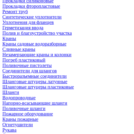
Прокладки силиконовые
Прокладки фторопластовые
Ремонт труб
Синтетические уплотнители
Уплотнения для фланцев
Герметизация ввода
Полив и благоустройство участка
Краны
Краны садовые водоразборные
Сливные краны
Незамерзающие краны и колонки
Погреб пластиковый
Поливочные пистолеты
Соединители для шлангов
Быстроразъемные соединители
Шланговые штуцеры латунные
Шланговые штуцеры пластиковые
Шланги
Водопроводные
Напорно-всасывающие шланги
Поливочные шланги
Пожарное оборудование
Краны пожарные
Огнетушители
Рукава