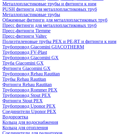
Металлопластиковые трубы и фитинги к ним
PUSH фитинги для металлопластиковых труб
Металлопластиковые трубы
Обжимные фитинги для металлопластиковых труб
Пресс фитинги для металлопластиковых труб
Пресс-фитинги Tiemme
Пресс-фитинги Valtec
Полиэтиленовые трубы PEX и PE-RT и фитинги к ним
Трубопровод Giacomini GIACOTHERM
Трубопровод FV-Plast
Трубопровод Giacomini GX
Труба Giacomini GX
Фитинги Giacomini GX
Трубопровод Rehau Rautitan
Трубы Rehau Rautitan
Фитинги Rehau Rautitan
Трубопровод Rommer PEX
Трубопровод Stout PEX
Фитинги Stout PEX
Трубопровод Uponor PEX
Соединители Uponor PEX
Водорозетка
Кольца для водоснабжения
Кольца для отопления
Соединители для радиаторов