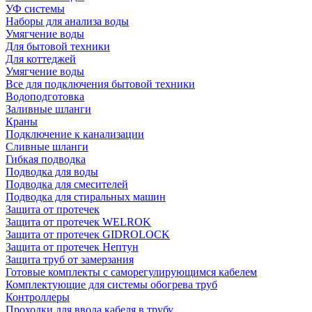
УФ системы
Наборы для анализа воды
Умягчение воды
Для бытовой техники
Для коттеджей
Умягчение воды
Все для подключения бытовой техники
Водоподготовка
Заливные шланги
Краны
Подключение к канализации
Сливные шланги
Гибкая подводка
Подводка для воды
Подводка для смесителей
Подводка для стиральных машин
Защита от протечек
Защита от протечек WELROK
Защита от протечек GIDROLOCK
Защита от протечек Нептун
Защита труб от замерзания
Готовые комплекты с саморегулирующимся кабелем
Комплектующие для системы обогрева труб
Контроллеры
Проходки для ввода кабеля в трубу