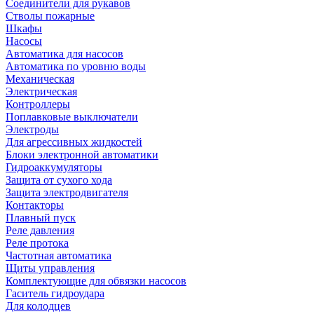
Соединители для рукавов
Стволы пожарные
Шкафы
Насосы
Автоматика для насосов
Автоматика по уровню воды
Механическая
Электрическая
Контроллеры
Поплавковые выключатели
Электроды
Для агрессивных жидкостей
Блоки электронной автоматики
Гидроаккумуляторы
Защита от сухого хода
Защита электродвигателя
Контакторы
Плавный пуск
Реле давления
Реле протока
Частотная автоматика
Щиты управления
Комплектующие для обвязки насосов
Гаситель гидроудара
Для колодцев