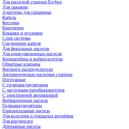
Для насосной станции Esybox
Для скважин
Адаптеры для скважины
Кабель
Кессоны
Крепление
Крышки и оголовки
Слив системы
Соединение кабеля
Для фекальных насосов
Для циркуляционных насосов
Кронштейны и виброгасители
Обратные клапаны
Фитинги распределители
Автоматические насосные станции
Погружные
С гидроаккумулятором
С частотным преобразователем
С электронной автоматикой
Вибрационные насосы
Гидроаккумуляторы
Горизонтальные насосы
Для колодцев и открытых водоёмов
Для конденсата
Дренажные насосы