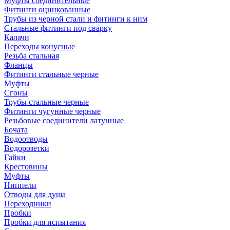
Муфты соединительные
Фитинги оцинкованные
Трубы из черной стали и фитинги к ним
Стальные фитинги под сварку
Калачи
Переходы конусные
Резьба стальная
Фланцы
Фитинги стальные черные
Муфты
Сгоны
Трубы стальные черные
Фитинги чугунные черные
Резьбовые соединители латунные
Бочата
Водоотводы
Водорозетки
Гайки
Крестовины
Муфты
Ниппели
Отводы для душа
Переходники
Пробки
Пробки для испытания