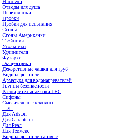
Ниппели
Отводы для душа
Переходники
Пробки
Пробки для испытания
Сгоны
Сгоны-Американки
Тройники
Угольники
Удлинители
Футорки
Эксцентрики
Декоративные чашки для труб
Водонагреватели
Арматура для водонагревателей
Группы безопасности
Расширительные баки ГВС
Сифоны
Смесительные клапаны
ТЭН
Для Ariston
Для Garanterm
Для Реал
Для Термекс
Водонагреватели газовые