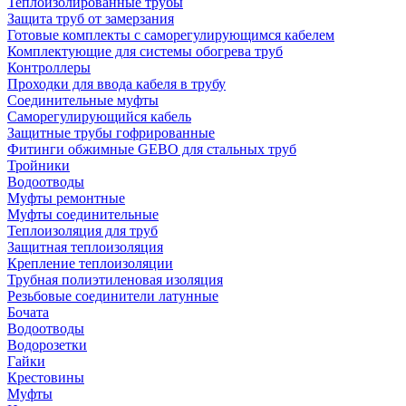
Теплоизолированные трубы
Защита труб от замерзания
Готовые комплекты с саморегулирующимся кабелем
Комплектующие для системы обогрева труб
Контроллеры
Проходки для ввода кабеля в трубу
Соединительные муфты
Саморегулирующийся кабель
Защитные трубы гофрированные
Фитинги обжимные GEBO для стальных труб
Тройники
Водоотводы
Муфты ремонтные
Муфты соединительные
Теплоизоляция для труб
Защитная теплоизоляция
Крепление теплоизоляции
Трубная полиэтиленовая изоляция
Резьбовые соединители латунные
Бочата
Водоотводы
Водорозетки
Гайки
Крестовины
Муфты