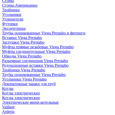
Сгоны
Сгоны-Американки
Тройники
Угольники
Удлинители
Футорки
Эксцентрики
Трубы оцинкованные Viega Prestabo и фитинги
Вставки Viega Prestabo
Заглушки Viega Prestabo
Муфты прямые резьбовые Viega Prestabo
Муфты соединительные Viega Prestabo
Обводы Viega Prestabo
Разъемные соединения Viega Prestabo
Редукционные вставки Viega Prestabo
Тройники Viega Prestabo
Трубы оцинкованные Viega Prestabo
Угольники Viega Prestabo
Декоративные чашки для труб
Котлы
Котлы электрические
Котлы электрические
Электрические мини-котельные
Vaillant
Arderia