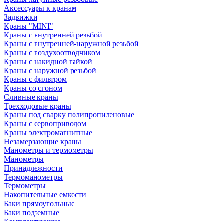
Аксессуары к кранам
Задвижки
Краны "MINI"
Краны с внутренней резьбой
Краны с внутренней-наружной резьбой
Краны с воздухоотводчиком
Краны с накидной гайкой
Краны с наружной резьбой
Краны с фильтром
Краны со сгоном
Сливные краны
Трехходовые краны
Краны под сварку полипропиленовые
Краны с сервоприводом
Краны электромагнитные
Незамерзающие краны
Манометры и термометры
Манометры
Принадлежности
Термоманометры
Термометры
Накопительные емкости
Баки прямоугольные
Баки подземные