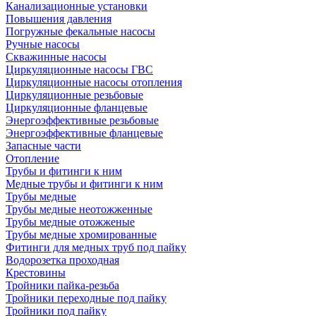
Канализационные установки
Повышения давления
Погружные фекальные насосы
Ручные насосы
Скважинные насосы
Циркуляционные насосы ГВС
Циркуляционные насосы отопления
Циркуляционные резьбовые
Циркуляционные фланцевые
Энергоэффективные резьбовые
Энергоэффективные фланцевые
Запасные части
Отопление
Трубы и фитинги к ним
Медные трубы и фитинги к ним
Трубы медные
Трубы медные неотожженные
Трубы медные отожженые
Трубы медные хромированные
Фитинги для медных труб под пайку
Водорозетка проходная
Крестовины
Тройники пайка-резьба
Тройники переходные под пайку
Тройники под пайку