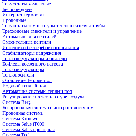
Термостаты комнатные
Беспроводные
Интернет термостаты
Проводные
Термостаты температуры теплоносителя и трубы
Трехходовые смесители и управление
Автоматика для вентилей
Смесительные вентили
Источники бесперебойного питания
Стабилизаторы напряжения
Теплоаккумуляторы и бойлеры
Бойлеры косвенного нагрева
Теплоаккумуляторы
Теплоносители
Отопление Теплый пол
Водяной теплый пол
Автоматика системы теплый пол
Регулирование по температуре воздуха
Система Berg
Беспроводная система с интернет доступом
Проводная система
Система Kromwell
Система Salus iT600
Система Salus проводная
Система Tech