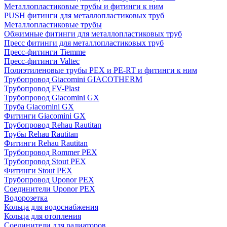
Металлопластиковые трубы и фитинги к ним
PUSH фитинги для металлопластиковых труб
Металлопластиковые трубы
Обжимные фитинги для металлопластиковых труб
Пресс фитинги для металлопластиковых труб
Пресс-фитинги Tiemme
Пресс-фитинги Valtec
Полиэтиленовые трубы PEX и PE-RT и фитинги к ним
Трубопровод Giacomini GIACOTHERM
Трубопровод FV-Plast
Трубопровод Giacomini GX
Труба Giacomini GX
Фитинги Giacomini GX
Трубопровод Rehau Rautitan
Трубы Rehau Rautitan
Фитинги Rehau Rautitan
Трубопровод Rommer PEX
Трубопровод Stout PEX
Фитинги Stout PEX
Трубопровод Uponor PEX
Соединители Uponor PEX
Водорозетка
Кольца для водоснабжения
Кольца для отопления
Соединители для радиаторов