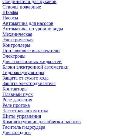
Соединители для рукавов
Стволы пожарные
Шкафы
Насосы
Автоматика для насосов
Автоматика по уровню воды
Механическая
Электрическая
Контроллеры
Поплавковые выключатели
Электроды
Для агрессивных жидкостей
Блоки электронной автоматики
Гидроаккумуляторы
Защита от сухого хода
Защита электродвигателя
Контакторы
Плавный пуск
Реле давления
Реле протока
Частотная автоматика
Щиты управления
Комплектующие для обвязки насосов
Гаситель гидроудара
Для колодцев