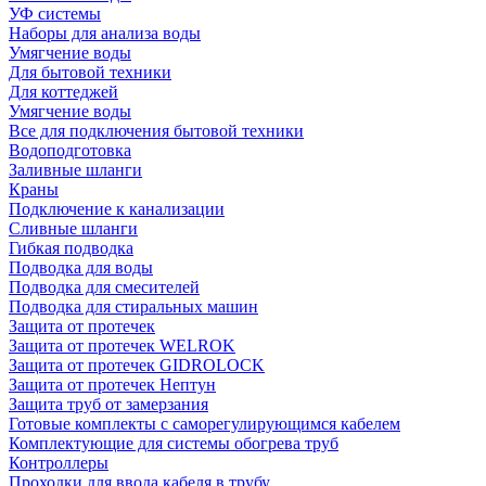
УФ системы
Наборы для анализа воды
Умягчение воды
Для бытовой техники
Для коттеджей
Умягчение воды
Все для подключения бытовой техники
Водоподготовка
Заливные шланги
Краны
Подключение к канализации
Сливные шланги
Гибкая подводка
Подводка для воды
Подводка для смесителей
Подводка для стиральных машин
Защита от протечек
Защита от протечек WELROK
Защита от протечек GIDROLOCK
Защита от протечек Нептун
Защита труб от замерзания
Готовые комплекты с саморегулирующимся кабелем
Комплектующие для системы обогрева труб
Контроллеры
Проходки для ввода кабеля в трубу