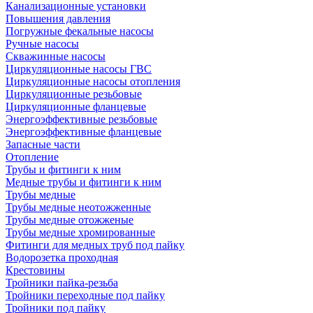
Канализационные установки
Повышения давления
Погружные фекальные насосы
Ручные насосы
Скважинные насосы
Циркуляционные насосы ГВС
Циркуляционные насосы отопления
Циркуляционные резьбовые
Циркуляционные фланцевые
Энергоэффективные резьбовые
Энергоэффективные фланцевые
Запасные части
Отопление
Трубы и фитинги к ним
Медные трубы и фитинги к ним
Трубы медные
Трубы медные неотожженные
Трубы медные отожженые
Трубы медные хромированные
Фитинги для медных труб под пайку
Водорозетка проходная
Крестовины
Тройники пайка-резьба
Тройники переходные под пайку
Тройники под пайку