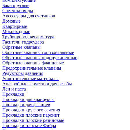
Комплектующие
Баки круглые
Счетчики воды
Аксессуары для счетчиков
Домовые
Квартирные
Мокроходные
Трубопроводная арматура
Гасители гидроудара
Обратные клапаны
Обратные клапаны горизонтальные
Обратные клапаны подпружиненные
Обратные клапаны фланцевые
Предохранительные клапаны
Редукторы давления
Уплотнительные материалы
Анаэробные герметики для резьбы
Лён и паста
Прокладки
Прокладки для кранбуксы
Прокладки для фланцев
Прокладки круглого сечения
Прокладки плоские паронит
Прокладки плоские резиновые
Прокладки плоские Фибра