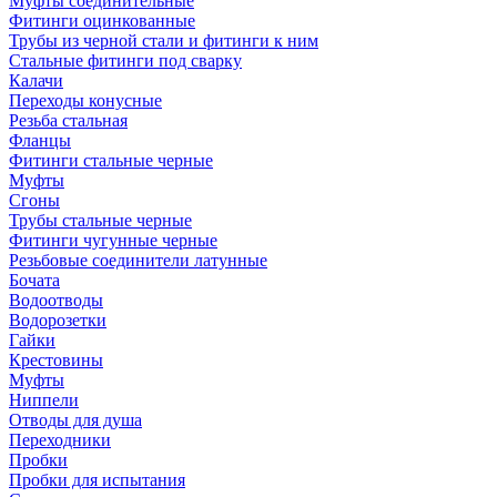
Муфты соединительные
Фитинги оцинкованные
Трубы из черной стали и фитинги к ним
Стальные фитинги под сварку
Калачи
Переходы конусные
Резьба стальная
Фланцы
Фитинги стальные черные
Муфты
Сгоны
Трубы стальные черные
Фитинги чугунные черные
Резьбовые соединители латунные
Бочата
Водоотводы
Водорозетки
Гайки
Крестовины
Муфты
Ниппели
Отводы для душа
Переходники
Пробки
Пробки для испытания