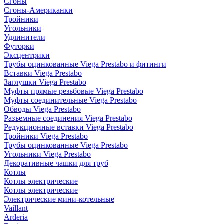
Сгоны
Сгоны-Американки
Тройники
Угольники
Удлинители
Футорки
Эксцентрики
Трубы оцинкованные Viega Prestabo и фитинги
Вставки Viega Prestabo
Заглушки Viega Prestabo
Муфты прямые резьбовые Viega Prestabo
Муфты соединительные Viega Prestabo
Обводы Viega Prestabo
Разъемные соединения Viega Prestabo
Редукционные вставки Viega Prestabo
Тройники Viega Prestabo
Трубы оцинкованные Viega Prestabo
Угольники Viega Prestabo
Декоративные чашки для труб
Котлы
Котлы электрические
Котлы электрические
Электрические мини-котельные
Vaillant
Arderia