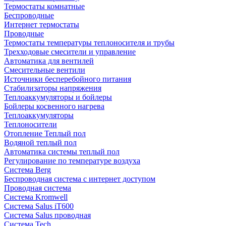
Термостаты комнатные
Беспроводные
Интернет термостаты
Проводные
Термостаты температуры теплоносителя и трубы
Трехходовые смесители и управление
Автоматика для вентилей
Смесительные вентили
Источники бесперебойного питания
Стабилизаторы напряжения
Теплоаккумуляторы и бойлеры
Бойлеры косвенного нагрева
Теплоаккумуляторы
Теплоносители
Отопление Теплый пол
Водяной теплый пол
Автоматика системы теплый пол
Регулирование по температуре воздуха
Система Berg
Беспроводная система с интернет доступом
Проводная система
Система Kromwell
Система Salus iT600
Система Salus проводная
Система Tech