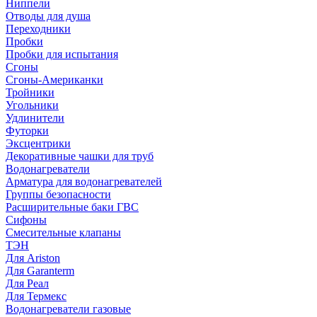
Ниппели
Отводы для душа
Переходники
Пробки
Пробки для испытания
Сгоны
Сгоны-Американки
Тройники
Угольники
Удлинители
Футорки
Эксцентрики
Декоративные чашки для труб
Водонагреватели
Арматура для водонагревателей
Группы безопасности
Расширительные баки ГВС
Сифоны
Смесительные клапаны
ТЭН
Для Ariston
Для Garanterm
Для Реал
Для Термекс
Водонагреватели газовые