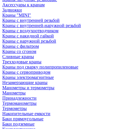
Аксессуары к кранам
Задвижки
Краны "MINI"
Краны с внутренней резьбой
Краны с внутренней-наружной резьбой
Краны с воздухоотводчиком
Краны с накидной гайкой
Краны с наружной резьбой
Краны с фильтром
Краны со сгоном
Сливные краны
Трехходовые краны
Краны под сварку полипропиленовые
Краны с сервоприводом
Краны электромагнитные
Незамерзающие краны
Манометры и термометры
Манометры
Принадлежности
Термоманометры
Термометры
Накопительные емкости
Баки прямоугольные
Баки подземные