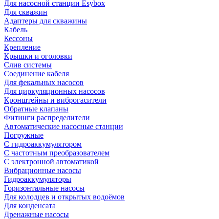
Для насосной станции Esybox
Для скважин
Адаптеры для скважины
Кабель
Кессоны
Крепление
Крышки и оголовки
Слив системы
Соединение кабеля
Для фекальных насосов
Для циркуляционных насосов
Кронштейны и виброгасители
Обратные клапаны
Фитинги распределители
Автоматические насосные станции
Погружные
С гидроаккумулятором
С частотным преобразователем
С электронной автоматикой
Вибрационные насосы
Гидроаккумуляторы
Горизонтальные насосы
Для колодцев и открытых водоёмов
Для конденсата
Дренажные насосы