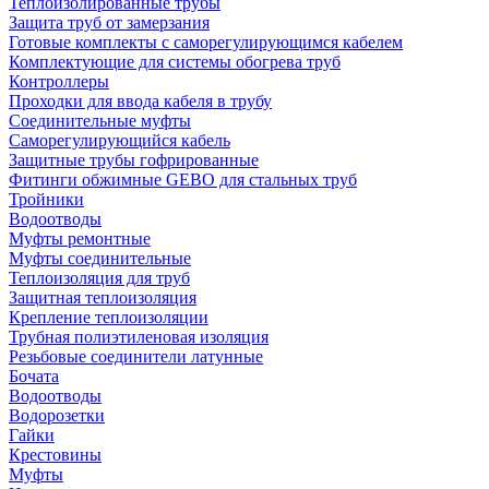
Теплоизолированные трубы
Защита труб от замерзания
Готовые комплекты с саморегулирующимся кабелем
Комплектующие для системы обогрева труб
Контроллеры
Проходки для ввода кабеля в трубу
Соединительные муфты
Саморегулирующийся кабель
Защитные трубы гофрированные
Фитинги обжимные GEBO для стальных труб
Тройники
Водоотводы
Муфты ремонтные
Муфты соединительные
Теплоизоляция для труб
Защитная теплоизоляция
Крепление теплоизоляции
Трубная полиэтиленовая изоляция
Резьбовые соединители латунные
Бочата
Водоотводы
Водорозетки
Гайки
Крестовины
Муфты