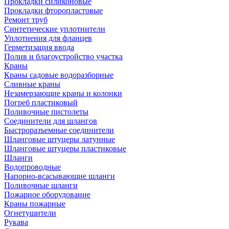
Прокладки силиконовые
Прокладки фторопластовые
Ремонт труб
Синтетические уплотнители
Уплотнения для фланцев
Герметизация ввода
Полив и благоустройство участка
Краны
Краны садовые водоразборные
Сливные краны
Незамерзающие краны и колонки
Погреб пластиковый
Поливочные пистолеты
Соединители для шлангов
Быстроразъемные соединители
Шланговые штуцеры латунные
Шланговые штуцеры пластиковые
Шланги
Водопроводные
Напорно-всасывающие шланги
Поливочные шланги
Пожарное оборудование
Краны пожарные
Огнетушители
Рукава