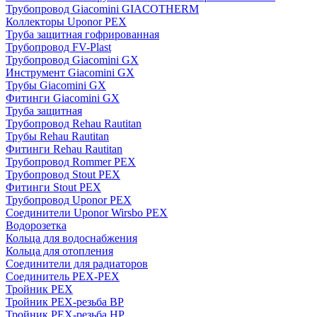
Трубопровод Giacomini GIACOTHERM
Коллекторы Uponor PEX
Труба защитная гофрированная
Трубопровод FV-Plast
Трубопровод Giacomini GX
Инструмент Giacomini GX
Трубы Giacomini GX
Фитинги Giacomini GX
Труба защитная
Трубопровод Rehau Rautitan
Трубы Rehau Rautitan
Фитинги Rehau Rautitan
Трубопровод Rommer PEX
Трубопровод Stout PEX
Фитинги Stout PEX
Трубопровод Uponor PEX
Соединители Uponor Wirsbo PEX
Водорозетка
Кольца для водоснабжения
Кольца для отопления
Соединители для радиаторов
Соединитель PEX-PEX
Тройник PEX
Тройник PEX-резьба ВР
Тройник PEX-резьба НР