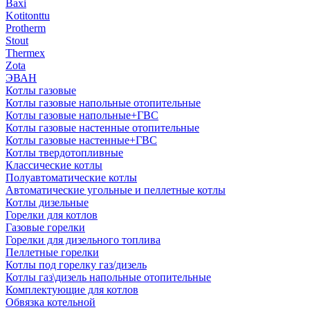
Baxi
Kotitonttu
Protherm
Stout
Thermex
Zota
ЭВАН
Котлы газовые
Котлы газовые напольные отопительные
Котлы газовые напольные+ГВС
Котлы газовые настенные отопительные
Котлы газовые настенные+ГВС
Котлы твердотопливные
Классические котлы
Полуавтоматические котлы
Автоматические угольные и пеллетные котлы
Котлы дизельные
Горелки для котлов
Газовые горелки
Горелки для дизельного топлива
Пеллетные горелки
Котлы под горелку газ/дизель
Котлы газ\дизель напольные отопительные
Комплектующие для котлов
Обвязка котельной