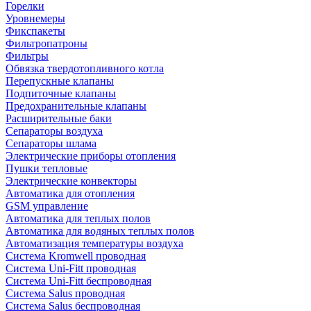
Горелки
Уровнемеры
Фикспакеты
Фильтропатроны
Фильтры
Обвязка твердотопливного котла
Перепускные клапаны
Подпиточные клапаны
Предохранительные клапаны
Расширительные баки
Сепараторы воздуха
Сепараторы шлама
Электрические приборы отопления
Пушки тепловые
Электрические конвекторы
Автоматика для отопления
GSM управление
Автоматика для теплых полов
Автоматика для водяных теплых полов
Автоматизация температуры воздуха
Система Kromwell проводная
Система Uni-Fitt проводная
Система Uni-Fitt беспроводная
Система Salus проводная
Система Salus беспроводная