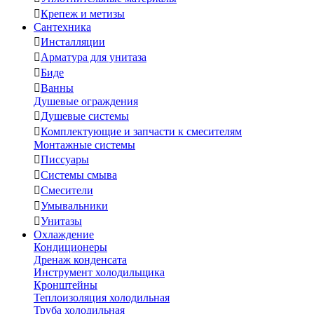

Крепеж и метизы
Сантехника

Инсталляции

Арматура для унитаза

Биде

Ванны
Душевые ограждения

Душевые системы

Комплектующие и запчасти к смесителям
Монтажные системы

Писсуары

Системы смыва

Смесители

Умывальники

Унитазы
Охлаждение
Кондиционеры
Дренаж конденсата
Инструмент холодильщика
Кронштейны
Теплоизоляция холодильная
Труба холодильная