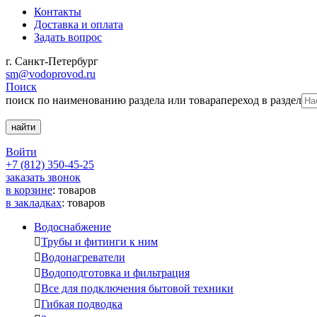
Контакты
Доставка и оплата
Задать вопрос
г. Санкт-Петербург
sm@vodoprovod.ru
Поиск
поиск по наименованию раздела или товара
переход в раздел
Войти
+7 (812) 350-45-25
заказать звонок
в корзине
:
товаров
в закладках
:
товаров
Водоснабжение

Трубы и фитинги к ним

Водонагреватели

Водоподготовка и фильтрация

Все для подключения бытовой техники

Гибкая подводка