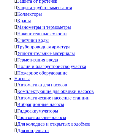

Защита от протечек

Защита труб от замерзания

Коллекторы

Краны

Манометры и термометры

Накопительные емкости

Счетчики воды

Трубопроводная арматура

Уплотнительные материалы

Герметизация ввода

Полив и благоустройство участка

Пожарное оборудование
Насосы

Автоматика для насосов

Комплектующие для обвязки насосов

Автоматические насосные станции

Вибрационные насосы

Гидроаккумуляторы

Горизонтальные насосы

Для колодцев и открытых водоёмов

Для конденсата