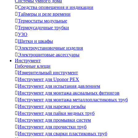
Системы умного дома

Средства оповещения и индикации

Таймеры и реле времени

Термостаты модульные

Термоусадочные трубки

УЗО

Щитки и шкафы

Электроустановочные изделия

Электрощитовые аксессуары
Инструмент
Гибочные клещи

Измерительный инструмент

Инструмент для Uponor PEX

Инструмент для испытания давлением

Инструмент для монтажа аксиальных фитингов

Инструмент для монтажа металлопластиковых труб

Инструмент для нарезки резьбы

Инструмент для пайки медных труб

Инструмент для промывки систем

Инструмент для прочистки труб

Инструмент для сварки пластиковых труб