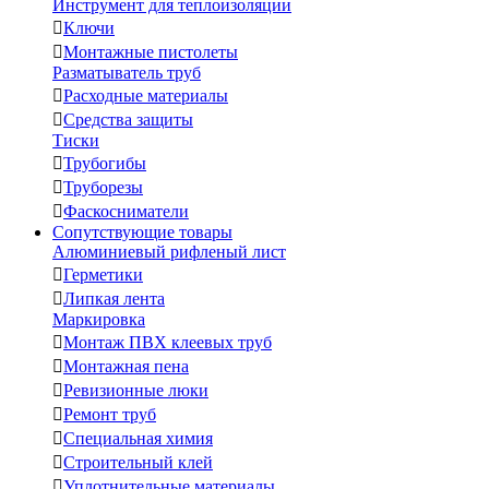
Инструмент для теплоизоляции

Ключи

Монтажные пистолеты
Разматыватель труб

Расходные материалы

Средства защиты
Тиски

Трубогибы

Труборезы

Фаскосниматели
Сопутствующие товары
Алюминиевый рифленый лист

Герметики

Липкая лента
Маркировка

Монтаж ПВХ клеевых труб

Монтажная пена

Ревизионные люки

Ремонт труб

Специальная химия

Строительный клей

Уплотнительные материалы