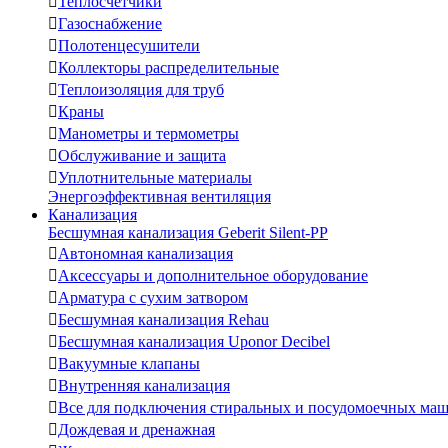

Теплосчетчики

Газоснабжение

Полотенцесушители

Коллекторы распределительные

Теплоизоляция для труб

Краны

Манометры и термометры

Обслуживание и защита

Уплотнительные материалы
Энергоэффективная вентиляция
Канализация
Бесшумная канализация Geberit Silent-PP

Автономная канализация

Аксессуары и дополнительное оборудование

Арматура с сухим затвором

Бесшумная канализация Rehau

Бесшумная канализация Uponor Decibel

Вакуумные клапаны

Внутренняя канализация

Все для подключения стиральных и посудомоечных ма

Дождевая и дренажная