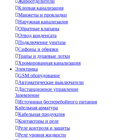

Жироотделители

Клеевая канализация

Манжеты и прокладки

Наружная канализация

Обратные клапаны

Отвод конденсата

Подключение унитаза

Сифоны и обвязки

Трапы и душевые лотки

Хромированная канализация
Электрика

GSM оборудование

Автоматические выключатели

Дистанционное управление
Заземление

Источники бесперебойного питания
Кабельная арматура

Кабельная продукция

Контакторы и реле

Реле контроля и защиты

Реле уровня жидкости