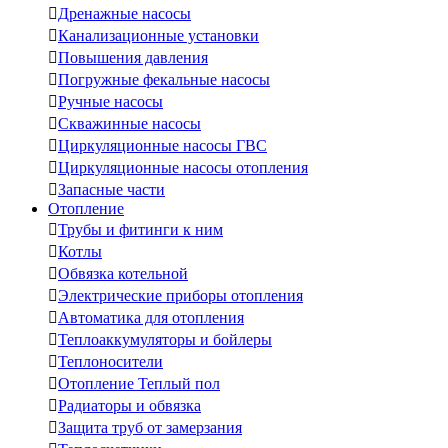

Дренажные насосы

Канализационные установки

Повышения давления

Погружные фекальные насосы

Ручные насосы

Скважинные насосы

Циркуляционные насосы ГВС

Циркуляционные насосы отопления

Запасные части
Отопление

Трубы и фитинги к ним

Котлы

Обвязка котельной

Электрические приборы отопления

Автоматика для отопления

Теплоаккумуляторы и бойлеры

Теплоносители

Отопление Теплый пол

Радиаторы и обвязка

Защита труб от замерзания