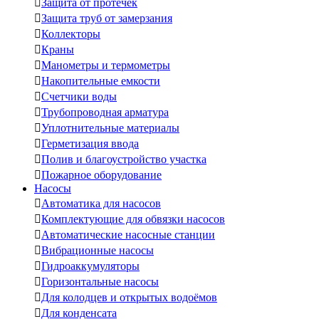

Защита от протечек

Защита труб от замерзания

Коллекторы

Краны

Манометры и термометры

Накопительные емкости

Счетчики воды

Трубопроводная арматура

Уплотнительные материалы

Герметизация ввода

Полив и благоустройство участка

Пожарное оборудование
Насосы

Автоматика для насосов

Комплектующие для обвязки насосов

Автоматические насосные станции

Вибрационные насосы

Гидроаккумуляторы

Горизонтальные насосы

Для колодцев и открытых водоёмов

Для конденсата