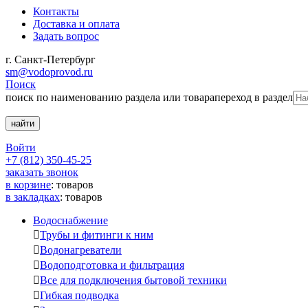
Контакты
Доставка и оплата
Задать вопрос
г. Санкт-Петербург
sm@vodoprovod.ru
Поиск
поиск по наименованию раздела или товара
переход в раздел
Войти
+7 (812) 350-45-25
заказать звонок
в корзине
:
товаров
в закладках
:
товаров
Водоснабжение

Трубы и фитинги к ним

Водонагреватели

Водоподготовка и фильтрация

Все для подключения бытовой техники

Гибкая подводка