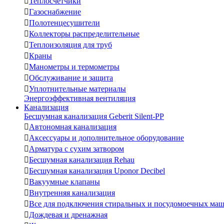

Теплосчетчики

Газоснабжение

Полотенцесушители

Коллекторы распределительные

Теплоизоляция для труб

Краны

Манометры и термометры

Обслуживание и защита

Уплотнительные материалы
Энергоэффективная вентиляция
Канализация
Бесшумная канализация Geberit Silent-PP

Автономная канализация

Аксессуары и дополнительное оборудование

Арматура с сухим затвором

Бесшумная канализация Rehau

Бесшумная канализация Uponor Decibel

Вакуумные клапаны

Внутренняя канализация

Все для подключения стиральных и посудомоечных ма

Дождевая и дренажная