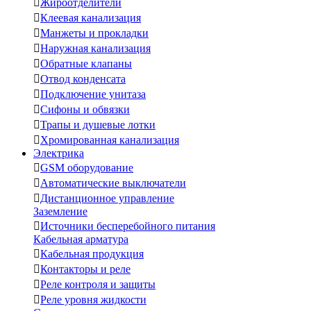

Жироотделители

Клеевая канализация

Манжеты и прокладки

Наружная канализация

Обратные клапаны

Отвод конденсата

Подключение унитаза

Сифоны и обвязки

Трапы и душевые лотки

Хромированная канализация
Электрика

GSM оборудование

Автоматические выключатели

Дистанционное управление
Заземление

Источники бесперебойного питания
Кабельная арматура

Кабельная продукция

Контакторы и реле

Реле контроля и защиты

Реле уровня жидкости