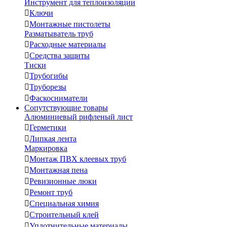
Инструмент для теплоизоляции

Ключи

Монтажные пистолеты
Разматыватель труб

Расходные материалы

Средства защиты
Тиски

Трубогибы

Труборезы

Фаскосниматели
Сопутствующие товары
Алюминиевый рифленый лист

Герметики

Липкая лента
Маркировка

Монтаж ПВХ клеевых труб

Монтажная пена

Ревизионные люки

Ремонт труб

Специальная химия

Строительный клей

Уплотнительные материалы