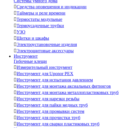
Системы умного дома

Средства оповещения и индикации

Таймеры и реле времени

Термостаты модульные

Термоусадочные трубки

УЗО

Щитки и шкафы

Электроустановочные изделия

Электрощитовые аксессуары
Инструмент
Гибочные клещи

Измерительный инструмент

Инструмент для Uponor PEX

Инструмент для испытания давлением

Инструмент для монтажа аксиальных фитингов

Инструмент для монтажа металлопластиковых труб

Инструмент для нарезки резьбы

Инструмент для пайки медных труб

Инструмент для промывки систем

Инструмент для прочистки труб

Инструмент для сварки пластиковых труб