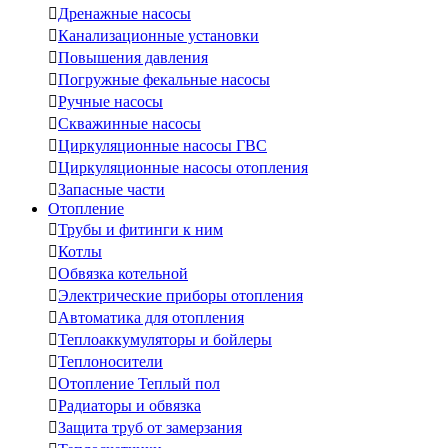

Дренажные насосы

Канализационные установки

Повышения давления

Погружные фекальные насосы

Ручные насосы

Скважинные насосы

Циркуляционные насосы ГВС

Циркуляционные насосы отопления

Запасные части
Отопление

Трубы и фитинги к ним

Котлы

Обвязка котельной

Электрические приборы отопления

Автоматика для отопления

Теплоаккумуляторы и бойлеры

Теплоносители

Отопление Теплый пол

Радиаторы и обвязка

Защита труб от замерзания