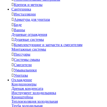

Крепеж и метизы
Сантехника

Инсталляции

Арматура для унитаза

Биде

Ванны
Душевые ограждения

Душевые системы

Комплектующие и запчасти к смесителям
Монтажные системы

Писсуары

Системы смыва

Смесители

Умывальники

Унитазы
Охлаждение
Кондиционеры
Дренаж конденсата
Инструмент холодильщика
Кронштейны
Теплоизоляция холодильная
Труба холодильная