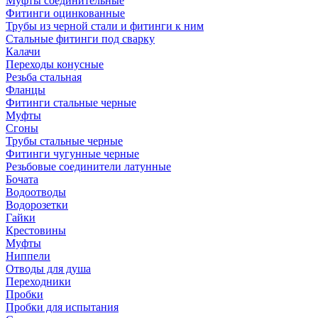
Муфты соединительные
Фитинги оцинкованные
Трубы из черной стали и фитинги к ним
Стальные фитинги под сварку
Калачи
Переходы конусные
Резьба стальная
Фланцы
Фитинги стальные черные
Муфты
Сгоны
Трубы стальные черные
Фитинги чугунные черные
Резьбовые соединители латунные
Бочата
Водоотводы
Водорозетки
Гайки
Крестовины
Муфты
Ниппели
Отводы для душа
Переходники
Пробки
Пробки для испытания