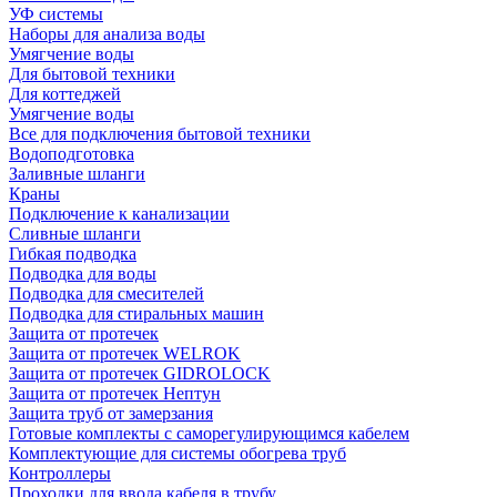
УФ системы
Наборы для анализа воды
Умягчение воды
Для бытовой техники
Для коттеджей
Умягчение воды
Все для подключения бытовой техники
Водоподготовка
Заливные шланги
Краны
Подключение к канализации
Сливные шланги
Гибкая подводка
Подводка для воды
Подводка для смесителей
Подводка для стиральных машин
Защита от протечек
Защита от протечек WELROK
Защита от протечек GIDROLOCK
Защита от протечек Нептун
Защита труб от замерзания
Готовые комплекты с саморегулирующимся кабелем
Комплектующие для системы обогрева труб
Контроллеры
Проходки для ввода кабеля в трубу