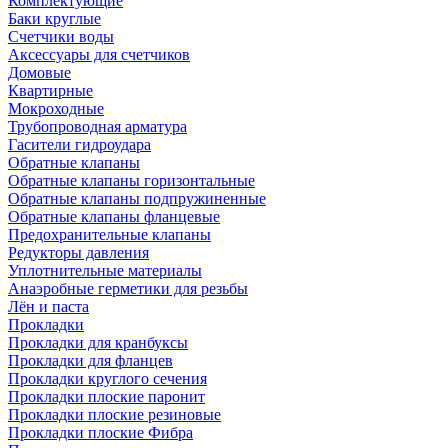
Комплектующие
Баки круглые
Счетчики воды
Аксессуары для счетчиков
Домовые
Квартирные
Мокроходные
Трубопроводная арматура
Гасители гидроудара
Обратные клапаны
Обратные клапаны горизонтальные
Обратные клапаны подпружиненные
Обратные клапаны фланцевые
Предохранительные клапаны
Редукторы давления
Уплотнительные материалы
Анаэробные герметики для резьбы
Лён и паста
Прокладки
Прокладки для кранбуксы
Прокладки для фланцев
Прокладки круглого сечения
Прокладки плоские паронит
Прокладки плоские резиновые
Прокладки плоские Фибра