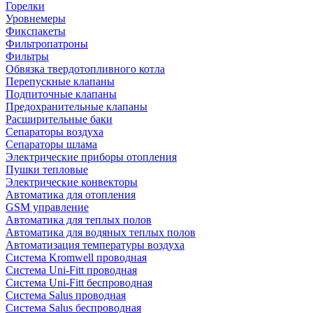
Горелки
Уровнемеры
Фикспакеты
Фильтропатроны
Фильтры
Обвязка твердотопливного котла
Перепускные клапаны
Подпиточные клапаны
Предохранительные клапаны
Расширительные баки
Сепараторы воздуха
Сепараторы шлама
Электрические приборы отопления
Пушки тепловые
Электрические конвекторы
Автоматика для отопления
GSM управление
Автоматика для теплых полов
Автоматика для водяных теплых полов
Автоматизация температуры воздуха
Система Kromwell проводная
Система Uni-Fitt проводная
Система Uni-Fitt беспроводная
Система Salus проводная
Система Salus беспроводная