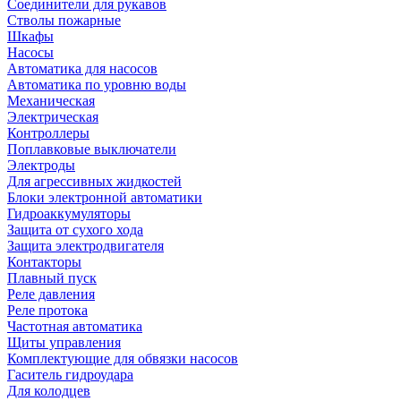
Соединители для рукавов
Стволы пожарные
Шкафы
Насосы
Автоматика для насосов
Автоматика по уровню воды
Механическая
Электрическая
Контроллеры
Поплавковые выключатели
Электроды
Для агрессивных жидкостей
Блоки электронной автоматики
Гидроаккумуляторы
Защита от сухого хода
Защита электродвигателя
Контакторы
Плавный пуск
Реле давления
Реле протока
Частотная автоматика
Щиты управления
Комплектующие для обвязки насосов
Гаситель гидроудара
Для колодцев