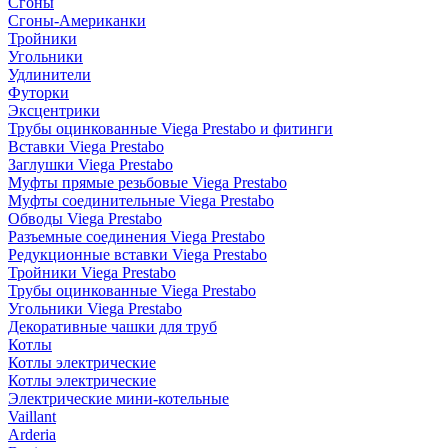
Сгоны
Сгоны-Американки
Тройники
Угольники
Удлинители
Футорки
Эксцентрики
Трубы оцинкованные Viega Prestabo и фитинги
Вставки Viega Prestabo
Заглушки Viega Prestabo
Муфты прямые резьбовые Viega Prestabo
Муфты соединительные Viega Prestabo
Обводы Viega Prestabo
Разъемные соединения Viega Prestabo
Редукционные вставки Viega Prestabo
Тройники Viega Prestabo
Трубы оцинкованные Viega Prestabo
Угольники Viega Prestabo
Декоративные чашки для труб
Котлы
Котлы электрические
Котлы электрические
Электрические мини-котельные
Vaillant
Arderia