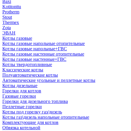
Baxi
Kotitonttu
Protherm
Stout
Thermex
Zota
ЭВАН
Котлы газовые
Котлы газовые напольные отопительные
Котлы газовые напольные+ГВС
Котлы газовые настенные отопительные
Котлы газовые настенные+ГВС
Котлы твердотопливные
Классические котлы
Полуавтоматические котлы
Автоматические угольные и пеллетные котлы
Котлы дизельные
Горелки для котлов
Газовые горелки
Горелки для дизельного топлива
Пеллетные горелки
Котлы под горелку газ/дизель
Котлы газ\дизель напольные отопительные
Комплектующие для котлов
Обвязка котельной