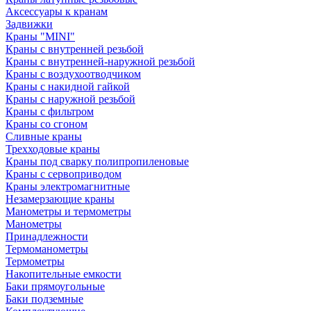
Аксессуары к кранам
Задвижки
Краны "MINI"
Краны с внутренней резьбой
Краны с внутренней-наружной резьбой
Краны с воздухоотводчиком
Краны с накидной гайкой
Краны с наружной резьбой
Краны с фильтром
Краны со сгоном
Сливные краны
Трехходовые краны
Краны под сварку полипропиленовые
Краны с сервоприводом
Краны электромагнитные
Незамерзающие краны
Манометры и термометры
Манометры
Принадлежности
Термоманометры
Термометры
Накопительные емкости
Баки прямоугольные
Баки подземные