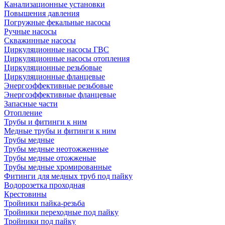
Канализационные установки
Повышения давления
Погружные фекальные насосы
Ручные насосы
Скважинные насосы
Циркуляционные насосы ГВС
Циркуляционные насосы отопления
Циркуляционные резьбовые
Циркуляционные фланцевые
Энергоэффективные резьбовые
Энергоэффективные фланцевые
Запасные части
Отопление
Трубы и фитинги к ним
Медные трубы и фитинги к ним
Трубы медные
Трубы медные неотожженные
Трубы медные отожженые
Трубы медные хромированные
Фитинги для медных труб под пайку
Водорозетка проходная
Крестовины
Тройники пайка-резьба
Тройники переходные под пайку
Тройники под пайку