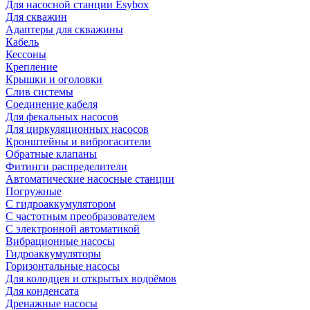
Для насосной станции Esybox
Для скважин
Адаптеры для скважины
Кабель
Кессоны
Крепление
Крышки и оголовки
Слив системы
Соединение кабеля
Для фекальных насосов
Для циркуляционных насосов
Кронштейны и виброгасители
Обратные клапаны
Фитинги распределители
Автоматические насосные станции
Погружные
С гидроаккумулятором
С частотным преобразователем
С электронной автоматикой
Вибрационные насосы
Гидроаккумуляторы
Горизонтальные насосы
Для колодцев и открытых водоёмов
Для конденсата
Дренажные насосы