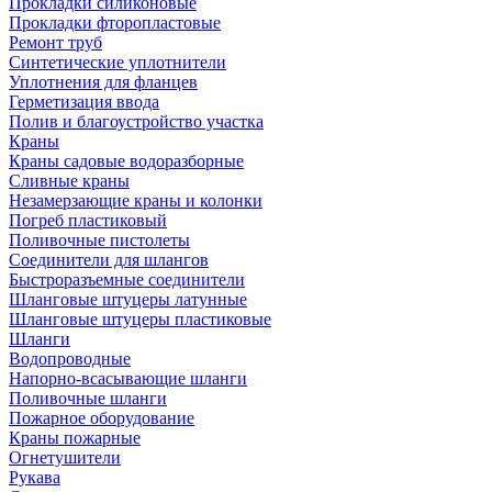
Прокладки силиконовые
Прокладки фторопластовые
Ремонт труб
Синтетические уплотнители
Уплотнения для фланцев
Герметизация ввода
Полив и благоустройство участка
Краны
Краны садовые водоразборные
Сливные краны
Незамерзающие краны и колонки
Погреб пластиковый
Поливочные пистолеты
Соединители для шлангов
Быстроразъемные соединители
Шланговые штуцеры латунные
Шланговые штуцеры пластиковые
Шланги
Водопроводные
Напорно-всасывающие шланги
Поливочные шланги
Пожарное оборудование
Краны пожарные
Огнетушители
Рукава