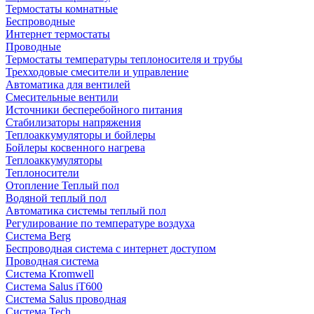
Термостаты комнатные
Беспроводные
Интернет термостаты
Проводные
Термостаты температуры теплоносителя и трубы
Трехходовые смесители и управление
Автоматика для вентилей
Смесительные вентили
Источники бесперебойного питания
Стабилизаторы напряжения
Теплоаккумуляторы и бойлеры
Бойлеры косвенного нагрева
Теплоаккумуляторы
Теплоносители
Отопление Теплый пол
Водяной теплый пол
Автоматика системы теплый пол
Регулирование по температуре воздуха
Система Berg
Беспроводная система с интернет доступом
Проводная система
Система Kromwell
Система Salus iT600
Система Salus проводная
Система Tech