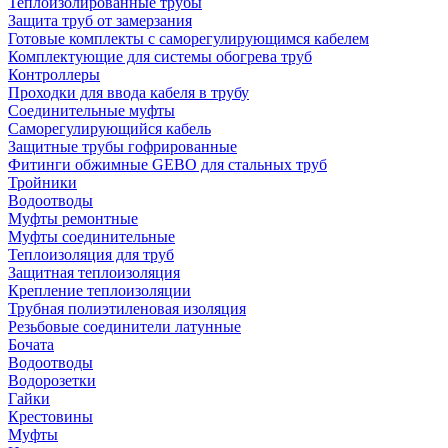
Теплоизолированные трубы
Защита труб от замерзания
Готовые комплекты с саморегулирующимся кабелем
Комплектующие для системы обогрева труб
Контроллеры
Проходки для ввода кабеля в трубу
Соединительные муфты
Саморегулирующийся кабель
Защитные трубы гофрированные
Фитинги обжимные GEBO для стальных труб
Тройники
Водоотводы
Муфты ремонтные
Муфты соединительные
Теплоизоляция для труб
Защитная теплоизоляция
Крепление теплоизоляции
Трубная полиэтиленовая изоляция
Резьбовые соединители латунные
Бочата
Водоотводы
Водорозетки
Гайки
Крестовины
Муфты