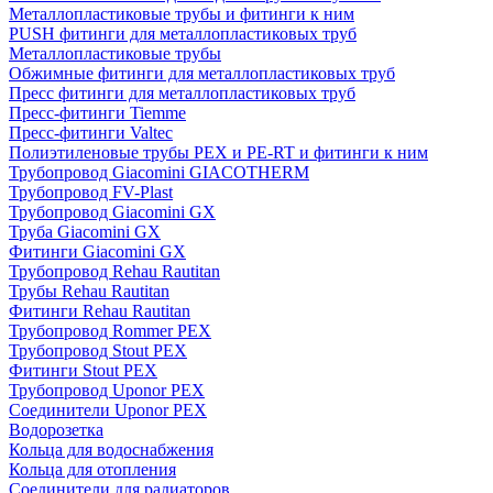
Металлопластиковые трубы и фитинги к ним
PUSH фитинги для металлопластиковых труб
Металлопластиковые трубы
Обжимные фитинги для металлопластиковых труб
Пресс фитинги для металлопластиковых труб
Пресс-фитинги Tiemme
Пресс-фитинги Valtec
Полиэтиленовые трубы PEX и PE-RT и фитинги к ним
Трубопровод Giacomini GIACOTHERM
Трубопровод FV-Plast
Трубопровод Giacomini GX
Труба Giacomini GX
Фитинги Giacomini GX
Трубопровод Rehau Rautitan
Трубы Rehau Rautitan
Фитинги Rehau Rautitan
Трубопровод Rommer PEX
Трубопровод Stout PEX
Фитинги Stout PEX
Трубопровод Uponor PEX
Соединители Uponor PEX
Водорозетка
Кольца для водоснабжения
Кольца для отопления
Соединители для радиаторов