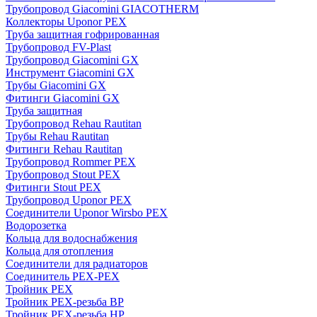
Трубопровод Giacomini GIACOTHERM
Коллекторы Uponor PEX
Труба защитная гофрированная
Трубопровод FV-Plast
Трубопровод Giacomini GX
Инструмент Giacomini GX
Трубы Giacomini GX
Фитинги Giacomini GX
Труба защитная
Трубопровод Rehau Rautitan
Трубы Rehau Rautitan
Фитинги Rehau Rautitan
Трубопровод Rommer PEX
Трубопровод Stout PEX
Фитинги Stout PEX
Трубопровод Uponor PEX
Соединители Uponor Wirsbo PEX
Водорозетка
Кольца для водоснабжения
Кольца для отопления
Соединители для радиаторов
Соединитель PEX-PEX
Тройник PEX
Тройник PEX-резьба ВР
Тройник PEX-резьба НР