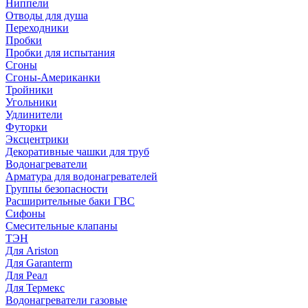
Ниппели
Отводы для душа
Переходники
Пробки
Пробки для испытания
Сгоны
Сгоны-Американки
Тройники
Угольники
Удлинители
Футорки
Эксцентрики
Декоративные чашки для труб
Водонагреватели
Арматура для водонагревателей
Группы безопасности
Расширительные баки ГВС
Сифоны
Смесительные клапаны
ТЭН
Для Ariston
Для Garanterm
Для Реал
Для Термекс
Водонагреватели газовые