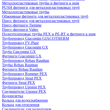
Металлопластиковые трубы и фитинги к ним
PUSH фитинги для металлопластиковых труб
Металлопластиковые трубы
Обжимные фитинги для металлопластиковых труб
Пресс фитинги для металлопластиковых труб
Пресс-фитинги Tiemme
Пресс-фитинги Valtec
Полиэтиленовые трубы PEX и PE-RT и фитинги к ним
Трубопровод Giacomini GIACOTHERM
Трубопровод FV-Plast
Трубопровод Giacomini GX
Труба Giacomini GX
Фитинги Giacomini GX
Трубопровод Rehau Rautitan
Трубы Rehau Rautitan
Фитинги Rehau Rautitan
Трубопровод Rommer PEX
Трубопровод Stout PEX
Фитинги Stout PEX
Трубопровод Uponor PEX
Соединители Uponor PEX
Водорозетка
Кольца для водоснабжения
Кольца для отопления
Соединители для радиаторов