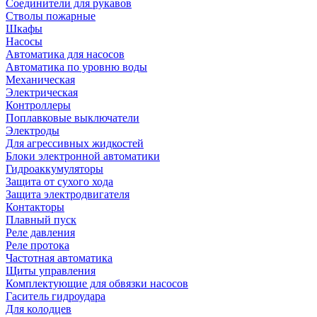
Соединители для рукавов
Стволы пожарные
Шкафы
Насосы
Автоматика для насосов
Автоматика по уровню воды
Механическая
Электрическая
Контроллеры
Поплавковые выключатели
Электроды
Для агрессивных жидкостей
Блоки электронной автоматики
Гидроаккумуляторы
Защита от сухого хода
Защита электродвигателя
Контакторы
Плавный пуск
Реле давления
Реле протока
Частотная автоматика
Щиты управления
Комплектующие для обвязки насосов
Гаситель гидроудара
Для колодцев