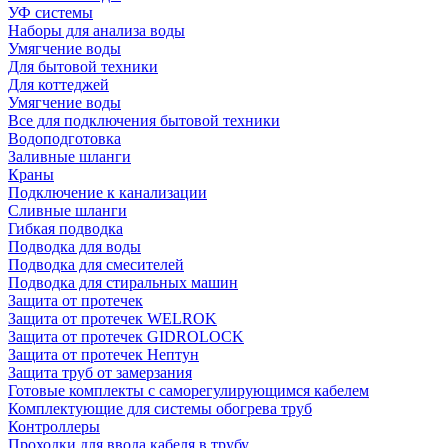
УФ системы
Наборы для анализа воды
Умягчение воды
Для бытовой техники
Для коттеджей
Умягчение воды
Все для подключения бытовой техники
Водоподготовка
Заливные шланги
Краны
Подключение к канализации
Сливные шланги
Гибкая подводка
Подводка для воды
Подводка для смесителей
Подводка для стиральных машин
Защита от протечек
Защита от протечек WELROK
Защита от протечек GIDROLOCK
Защита от протечек Нептун
Защита труб от замерзания
Готовые комплекты с саморегулирующимся кабелем
Комплектующие для системы обогрева труб
Контроллеры
Проходки для ввода кабеля в трубу