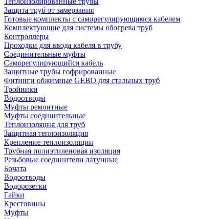
Теплоизолированные трубы
Защита труб от замерзания
Готовые комплекты с саморегулирующимся кабелем
Комплектующие для системы обогрева труб
Контроллеры
Проходки для ввода кабеля в трубу
Соединительные муфты
Саморегулирующийся кабель
Защитные трубы гофрированные
Фитинги обжимные GEBO для стальных труб
Тройники
Водоотводы
Муфты ремонтные
Муфты соединительные
Теплоизоляция для труб
Защитная теплоизоляция
Крепление теплоизоляции
Трубная полиэтиленовая изоляция
Резьбовые соединители латунные
Бочата
Водоотводы
Водорозетки
Гайки
Крестовины
Муфты