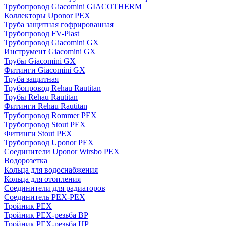
Трубопровод Giacomini GIACOTHERM
Коллекторы Uponor PEX
Труба защитная гофрированная
Трубопровод FV-Plast
Трубопровод Giacomini GX
Инструмент Giacomini GX
Трубы Giacomini GX
Фитинги Giacomini GX
Труба защитная
Трубопровод Rehau Rautitan
Трубы Rehau Rautitan
Фитинги Rehau Rautitan
Трубопровод Rommer PEX
Трубопровод Stout PEX
Фитинги Stout PEX
Трубопровод Uponor PEX
Соединители Uponor Wirsbo PEX
Водорозетка
Кольца для водоснабжения
Кольца для отопления
Соединители для радиаторов
Соединитель PEX-PEX
Тройник PEX
Тройник PEX-резьба ВР
Тройник PEX-резьба НР