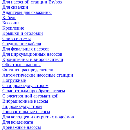
Для насосной станции Esybox
Для скважин
Адаптеры для скважины
Кабель
Кессоны
Крепление
Крышки и оголовки
Слив системы
Соединение кабеля
Для фекальных насосов
Для циркуляционных насосов
Кронштейны и виброгасители
Обратные клапаны
Фитинги распределители
Автоматические насосные станции
Погружные
С гидроаккумулятором
С частотным преобразователем
С электронной автоматикой
Вибрационные насосы
Гидроаккумуляторы
Горизонтальные насосы
Для колодцев и открытых водоёмов
Для конденсата
Дренажные насосы