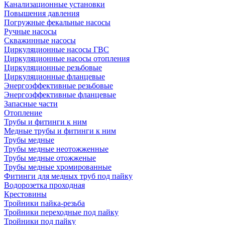
Канализационные установки
Повышения давления
Погружные фекальные насосы
Ручные насосы
Скважинные насосы
Циркуляционные насосы ГВС
Циркуляционные насосы отопления
Циркуляционные резьбовые
Циркуляционные фланцевые
Энергоэффективные резьбовые
Энергоэффективные фланцевые
Запасные части
Отопление
Трубы и фитинги к ним
Медные трубы и фитинги к ним
Трубы медные
Трубы медные неотожженные
Трубы медные отожженые
Трубы медные хромированные
Фитинги для медных труб под пайку
Водорозетка проходная
Крестовины
Тройники пайка-резьба
Тройники переходные под пайку
Тройники под пайку