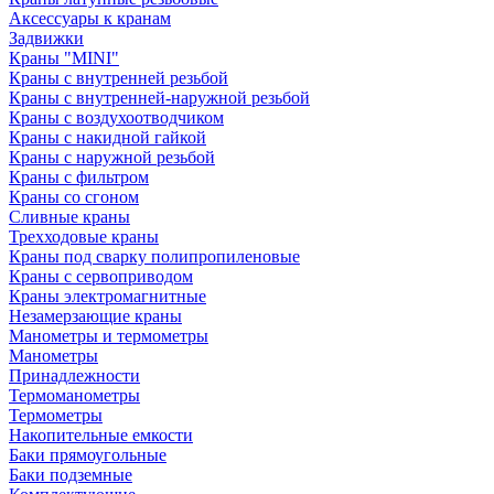
Аксессуары к кранам
Задвижки
Краны "MINI"
Краны с внутренней резьбой
Краны с внутренней-наружной резьбой
Краны с воздухоотводчиком
Краны с накидной гайкой
Краны с наружной резьбой
Краны с фильтром
Краны со сгоном
Сливные краны
Трехходовые краны
Краны под сварку полипропиленовые
Краны с сервоприводом
Краны электромагнитные
Незамерзающие краны
Манометры и термометры
Манометры
Принадлежности
Термоманометры
Термометры
Накопительные емкости
Баки прямоугольные
Баки подземные