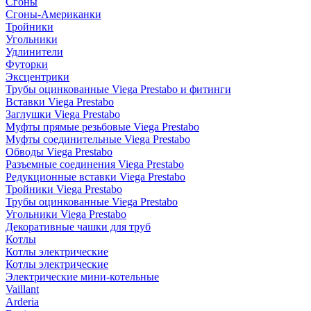
Сгоны
Сгоны-Американки
Тройники
Угольники
Удлинители
Футорки
Эксцентрики
Трубы оцинкованные Viega Prestabo и фитинги
Вставки Viega Prestabo
Заглушки Viega Prestabo
Муфты прямые резьбовые Viega Prestabo
Муфты соединительные Viega Prestabo
Обводы Viega Prestabo
Разъемные соединения Viega Prestabo
Редукционные вставки Viega Prestabo
Тройники Viega Prestabo
Трубы оцинкованные Viega Prestabo
Угольники Viega Prestabo
Декоративные чашки для труб
Котлы
Котлы электрические
Котлы электрические
Электрические мини-котельные
Vaillant
Arderia