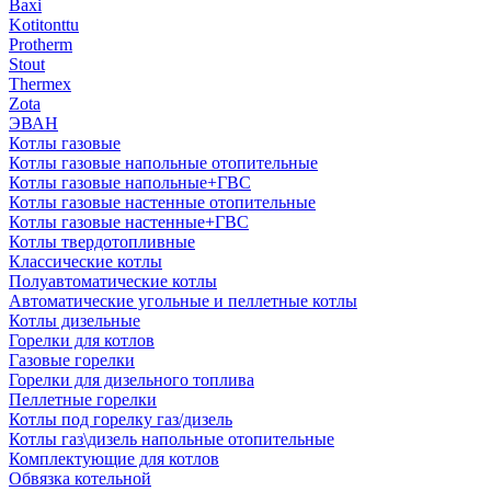
Baxi
Kotitonttu
Protherm
Stout
Thermex
Zota
ЭВАН
Котлы газовые
Котлы газовые напольные отопительные
Котлы газовые напольные+ГВС
Котлы газовые настенные отопительные
Котлы газовые настенные+ГВС
Котлы твердотопливные
Классические котлы
Полуавтоматические котлы
Автоматические угольные и пеллетные котлы
Котлы дизельные
Горелки для котлов
Газовые горелки
Горелки для дизельного топлива
Пеллетные горелки
Котлы под горелку газ/дизель
Котлы газ\дизель напольные отопительные
Комплектующие для котлов
Обвязка котельной