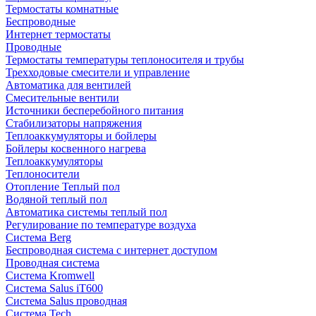
Термостаты комнатные
Беспроводные
Интернет термостаты
Проводные
Термостаты температуры теплоносителя и трубы
Трехходовые смесители и управление
Автоматика для вентилей
Смесительные вентили
Источники бесперебойного питания
Стабилизаторы напряжения
Теплоаккумуляторы и бойлеры
Бойлеры косвенного нагрева
Теплоаккумуляторы
Теплоносители
Отопление Теплый пол
Водяной теплый пол
Автоматика системы теплый пол
Регулирование по температуре воздуха
Система Berg
Беспроводная система с интернет доступом
Проводная система
Система Kromwell
Система Salus iT600
Система Salus проводная
Система Tech