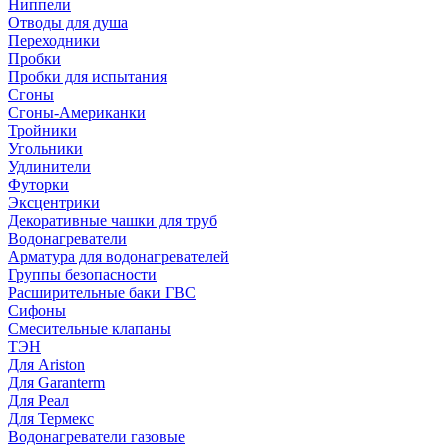
Ниппели
Отводы для душа
Переходники
Пробки
Пробки для испытания
Сгоны
Сгоны-Американки
Тройники
Угольники
Удлинители
Футорки
Эксцентрики
Декоративные чашки для труб
Водонагреватели
Арматура для водонагревателей
Группы безопасности
Расширительные баки ГВС
Сифоны
Смесительные клапаны
ТЭН
Для Ariston
Для Garanterm
Для Реал
Для Термекс
Водонагреватели газовые