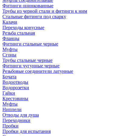
Муфты соединительные
Фитинги оцинкованные
Трубы из черной стали и фитинги к ним
Стальные фитинги под сварку
Калачи
Переходы конусные
Резьба стальная
Фланцы
Фитинги стальные черные
Муфты
Сгоны
Трубы стальные черные
Фитинги чугунные черные
Резьбовые соединители латунные
Бочата
Водоотводы
Водорозетки
Гайки
Крестовины
Муфты
Ниппели
Отводы для душа
Переходники
Пробки
Пробки для испытания