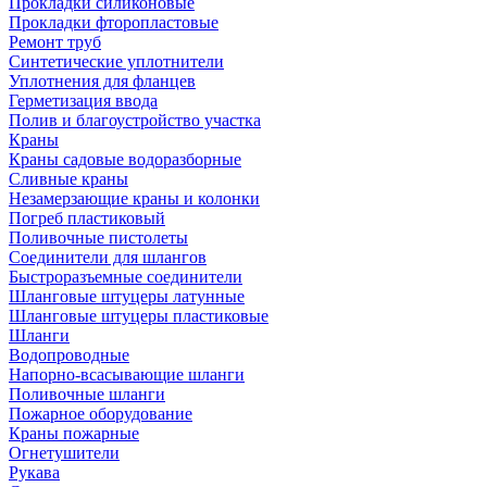
Прокладки силиконовые
Прокладки фторопластовые
Ремонт труб
Синтетические уплотнители
Уплотнения для фланцев
Герметизация ввода
Полив и благоустройство участка
Краны
Краны садовые водоразборные
Сливные краны
Незамерзающие краны и колонки
Погреб пластиковый
Поливочные пистолеты
Соединители для шлангов
Быстроразъемные соединители
Шланговые штуцеры латунные
Шланговые штуцеры пластиковые
Шланги
Водопроводные
Напорно-всасывающие шланги
Поливочные шланги
Пожарное оборудование
Краны пожарные
Огнетушители
Рукава