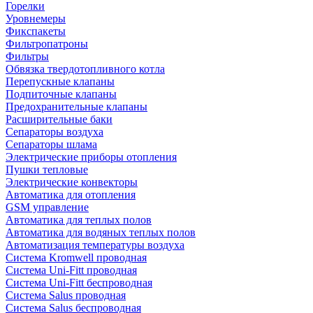
Горелки
Уровнемеры
Фикспакеты
Фильтропатроны
Фильтры
Обвязка твердотопливного котла
Перепускные клапаны
Подпиточные клапаны
Предохранительные клапаны
Расширительные баки
Сепараторы воздуха
Сепараторы шлама
Электрические приборы отопления
Пушки тепловые
Электрические конвекторы
Автоматика для отопления
GSM управление
Автоматика для теплых полов
Автоматика для водяных теплых полов
Автоматизация температуры воздуха
Система Kromwell проводная
Система Uni-Fitt проводная
Система Uni-Fitt беспроводная
Система Salus проводная
Система Salus беспроводная