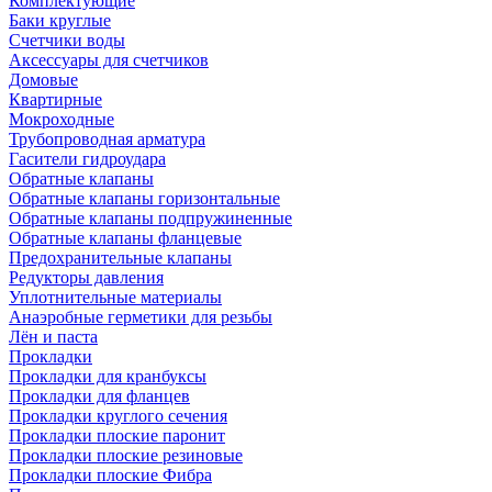
Комплектующие
Баки круглые
Счетчики воды
Аксессуары для счетчиков
Домовые
Квартирные
Мокроходные
Трубопроводная арматура
Гасители гидроудара
Обратные клапаны
Обратные клапаны горизонтальные
Обратные клапаны подпружиненные
Обратные клапаны фланцевые
Предохранительные клапаны
Редукторы давления
Уплотнительные материалы
Анаэробные герметики для резьбы
Лён и паста
Прокладки
Прокладки для кранбуксы
Прокладки для фланцев
Прокладки круглого сечения
Прокладки плоские паронит
Прокладки плоские резиновые
Прокладки плоские Фибра