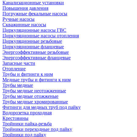
Канализационные установки
Повышения давления
Погружные фекальные насосы
Ручные насосы
Скважинные насосы
Циркуляционные насосы ГВС
Циркуляционные насосы отопления
Циркуляционные резьбовые
Циркуляционные фланцевые
Энергоэффективные резьбовые
Энергоэффективные фланцевые
Запасные части
Отопление
Трубы и фитинги к ним
Медные трубы и фитинги к ним
Трубы медные
Трубы медные неотожженные
Трубы медные отожженые
Трубы медные хромированные
Фитинги для медных труб под пайку
Водорозетка проходная
Крестовины
Тройники пайка-резьба
Тройники переходные под пайку
Тройники под пайку