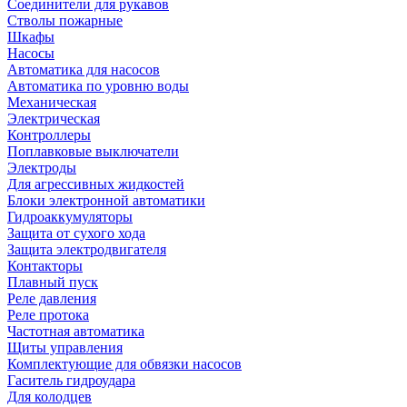
Соединители для рукавов
Стволы пожарные
Шкафы
Насосы
Автоматика для насосов
Автоматика по уровню воды
Механическая
Электрическая
Контроллеры
Поплавковые выключатели
Электроды
Для агрессивных жидкостей
Блоки электронной автоматики
Гидроаккумуляторы
Защита от сухого хода
Защита электродвигателя
Контакторы
Плавный пуск
Реле давления
Реле протока
Частотная автоматика
Щиты управления
Комплектующие для обвязки насосов
Гаситель гидроудара
Для колодцев