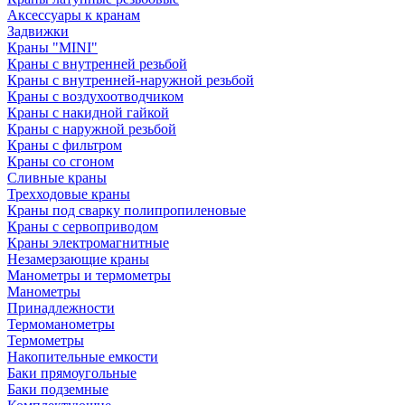
Аксессуары к кранам
Задвижки
Краны "MINI"
Краны с внутренней резьбой
Краны с внутренней-наружной резьбой
Краны с воздухоотводчиком
Краны с накидной гайкой
Краны с наружной резьбой
Краны с фильтром
Краны со сгоном
Сливные краны
Трехходовые краны
Краны под сварку полипропиленовые
Краны с сервоприводом
Краны электромагнитные
Незамерзающие краны
Манометры и термометры
Манометры
Принадлежности
Термоманометры
Термометры
Накопительные емкости
Баки прямоугольные
Баки подземные