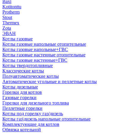
Baxi
Kotitonttu
Protherm
Stout
Thermex
Zota
ЭВАН
Котлы газовые
Котлы газовые напольные отопительные
Котлы газовые напольные+ГВС
Котлы газовые настенные отопительные
Котлы газовые настенные+ГВС
Котлы твердотопливные
Классические котлы
Полуавтоматические котлы
Автоматические угольные и пеллетные котлы
Котлы дизельные
Горелки для котлов
Газовые горелки
Горелки для дизельного топлива
Пеллетные горелки
Котлы под горелку газ/дизель
Котлы газ\дизель напольные отопительные
Комплектующие для котлов
Обвязка котельной