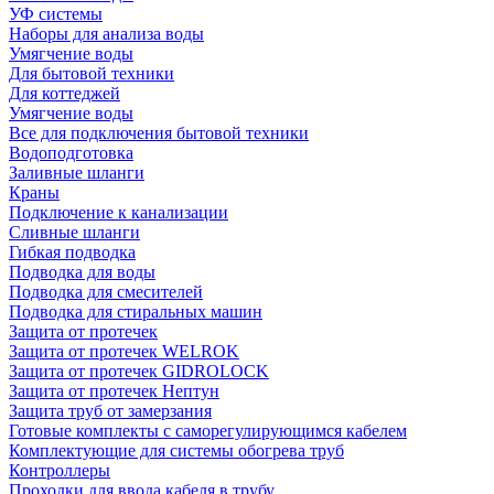
УФ системы
Наборы для анализа воды
Умягчение воды
Для бытовой техники
Для коттеджей
Умягчение воды
Все для подключения бытовой техники
Водоподготовка
Заливные шланги
Краны
Подключение к канализации
Сливные шланги
Гибкая подводка
Подводка для воды
Подводка для смесителей
Подводка для стиральных машин
Защита от протечек
Защита от протечек WELROK
Защита от протечек GIDROLOCK
Защита от протечек Нептун
Защита труб от замерзания
Готовые комплекты с саморегулирующимся кабелем
Комплектующие для системы обогрева труб
Контроллеры
Проходки для ввода кабеля в трубу