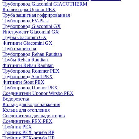
Трубопровод Giacomini GIACOTHERM
Коллекторы Uponor PEX
Труба защитная гофрированная
Трубопровод FV-Plast
Трубопровод Giacomini GX
Инструмент Giacomini GX
Трубы Giacomini GX
Фитинги Giacomini GX
Труба защитная
Трубопровод Rehau Rautitan
Трубы Rehau Rautitan
Фитинги Rehau Rautitan
Трубопровод Rommer PEX
Трубопровод Stout PEX
Фитинги Stout PEX
Трубопровод Uponor PEX
Соединители Uponor Wirsbo PEX
Водорозетка
Кольца для водоснабжения
Кольца для отопления
Соединители для радиаторов
Соединитель PEX-PEX
Тройник PEX
Тройник PEX-резьба ВР
Тройник PEX-резьба НР