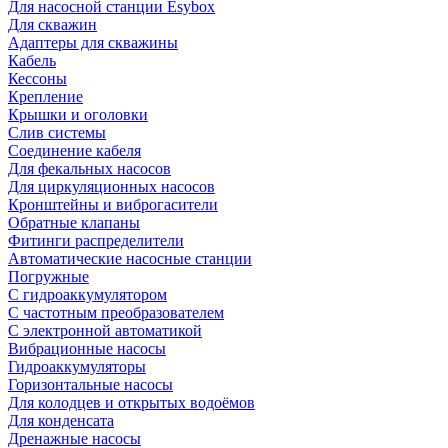
Для насосной станции Esybox
Для скважин
Адаптеры для скважины
Кабель
Кессоны
Крепление
Крышки и оголовки
Слив системы
Соединение кабеля
Для фекальных насосов
Для циркуляционных насосов
Кронштейны и виброгасители
Обратные клапаны
Фитинги распределители
Автоматические насосные станции
Погружные
С гидроаккумулятором
С частотным преобразователем
С электронной автоматикой
Вибрационные насосы
Гидроаккумуляторы
Горизонтальные насосы
Для колодцев и открытых водоёмов
Для конденсата
Дренажные насосы