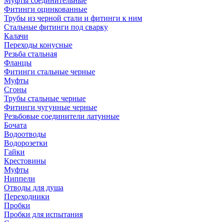
Муфты соединительные
Фитинги оцинкованные
Трубы из черной стали и фитинги к ним
Стальные фитинги под сварку
Калачи
Переходы конусные
Резьба стальная
Фланцы
Фитинги стальные черные
Муфты
Сгоны
Трубы стальные черные
Фитинги чугунные черные
Резьбовые соединители латунные
Бочата
Водоотводы
Водорозетки
Гайки
Крестовины
Муфты
Ниппели
Отводы для душа
Переходники
Пробки
Пробки для испытания