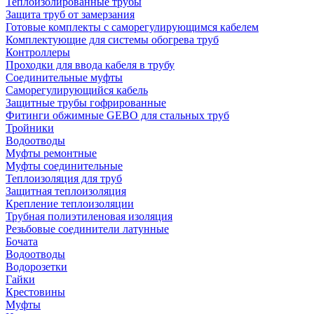
Теплоизолированные трубы
Защита труб от замерзания
Готовые комплекты с саморегулирующимся кабелем
Комплектующие для системы обогрева труб
Контроллеры
Проходки для ввода кабеля в трубу
Соединительные муфты
Саморегулирующийся кабель
Защитные трубы гофрированные
Фитинги обжимные GEBO для стальных труб
Тройники
Водоотводы
Муфты ремонтные
Муфты соединительные
Теплоизоляция для труб
Защитная теплоизоляция
Крепление теплоизоляции
Трубная полиэтиленовая изоляция
Резьбовые соединители латунные
Бочата
Водоотводы
Водорозетки
Гайки
Крестовины
Муфты