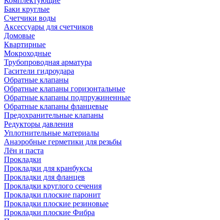
Комплектующие
Баки круглые
Счетчики воды
Аксессуары для счетчиков
Домовые
Квартирные
Мокроходные
Трубопроводная арматура
Гасители гидроудара
Обратные клапаны
Обратные клапаны горизонтальные
Обратные клапаны подпружиненные
Обратные клапаны фланцевые
Предохранительные клапаны
Редукторы давления
Уплотнительные материалы
Анаэробные герметики для резьбы
Лён и паста
Прокладки
Прокладки для кранбуксы
Прокладки для фланцев
Прокладки круглого сечения
Прокладки плоские паронит
Прокладки плоские резиновые
Прокладки плоские Фибра