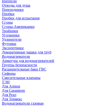
Ниппели
Отводы для душа
Переходники
Пробки
Пробки для испытания
Сгоны
Сгоны-Американки
Тройники
Угольники
Удлинители
Футорки
Эксцентрики
Декоративные чашки для труб
Водонагреватели
Арматура для водонагревателей
Группы безопасности
Расширительные баки ГВС
Сифоны
Смесительные клапаны
ТЭН
Для Ariston
Для Garanterm
Для Реал
Для Термекс
Водонагреватели газовые