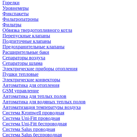
Горелки
Уровнемеры
Фикспакеты
Фильтропатроны
Фильтры
Обвязка твердотопливного котла
Перепускные клапаны
Подпиточные клапаны
Предохранительные клапаны
Расширительные баки
Сепараторы воздуха
Сепараторы шлама
Электрические приборы отопления
Пушки тепловые
Электрические конвекторы
Автоматика для отопления
GSM управление
Автоматика для теплых полов
Автоматика для водяных теплых полов
Автоматизация температуры воздуха
Система Kromwell проводная
Система Uni-Fitt проводная
Система Uni-Fitt беспроводная
Система Salus проводная
Система Salus беспроводная