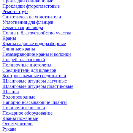
Прокладки силиконовые
Прокладки фторопластовые
Ремонт труб
Синтетические уплотнители
Уплотнения для фланцев
Герметизация ввода
Полив и благоустройство участка
Краны
Краны садовые водоразборные
Сливные краны
Незамерзающие краны и колонки
Погреб пластиковый
Поливочные пистолеты
Соединители для шлангов
Быстроразъемные соединители
Шланговые штуцеры латунные
Шланговые штуцеры пластиковые
Шланги
Водопроводные
Напорно-всасывающие шланги
Поливочные шланги
Пожарное оборудование
Краны пожарные
Огнетушители
Рукава