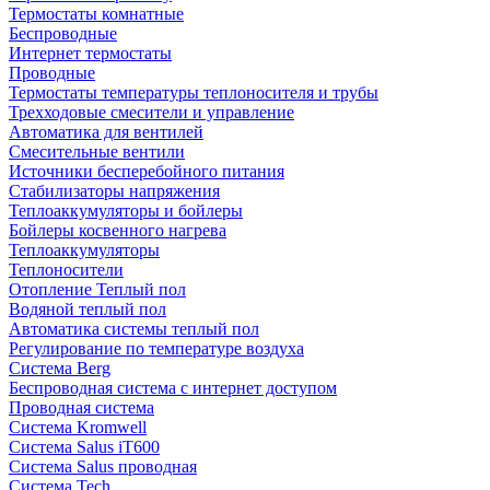
Термостаты комнатные
Беспроводные
Интернет термостаты
Проводные
Термостаты температуры теплоносителя и трубы
Трехходовые смесители и управление
Автоматика для вентилей
Смесительные вентили
Источники бесперебойного питания
Стабилизаторы напряжения
Теплоаккумуляторы и бойлеры
Бойлеры косвенного нагрева
Теплоаккумуляторы
Теплоносители
Отопление Теплый пол
Водяной теплый пол
Автоматика системы теплый пол
Регулирование по температуре воздуха
Система Berg
Беспроводная система с интернет доступом
Проводная система
Система Kromwell
Система Salus iT600
Система Salus проводная
Система Tech