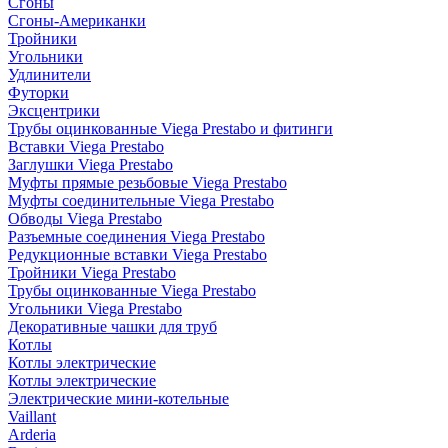
Сгоны
Сгоны-Американки
Тройники
Угольники
Удлинители
Футорки
Эксцентрики
Трубы оцинкованные Viega Prestabo и фитинги
Вставки Viega Prestabo
Заглушки Viega Prestabo
Муфты прямые резьбовые Viega Prestabo
Муфты соединительные Viega Prestabo
Обводы Viega Prestabo
Разъемные соединения Viega Prestabo
Редукционные вставки Viega Prestabo
Тройники Viega Prestabo
Трубы оцинкованные Viega Prestabo
Угольники Viega Prestabo
Декоративные чашки для труб
Котлы
Котлы электрические
Котлы электрические
Электрические мини-котельные
Vaillant
Arderia