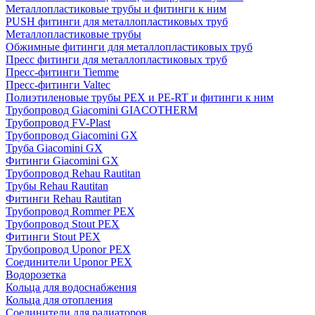
Металлопластиковые трубы и фитинги к ним
PUSH фитинги для металлопластиковых труб
Металлопластиковые трубы
Обжимные фитинги для металлопластиковых труб
Пресс фитинги для металлопластиковых труб
Пресс-фитинги Tiemme
Пресс-фитинги Valtec
Полиэтиленовые трубы PEX и PE-RT и фитинги к ним
Трубопровод Giacomini GIACOTHERM
Трубопровод FV-Plast
Трубопровод Giacomini GX
Труба Giacomini GX
Фитинги Giacomini GX
Трубопровод Rehau Rautitan
Трубы Rehau Rautitan
Фитинги Rehau Rautitan
Трубопровод Rommer PEX
Трубопровод Stout PEX
Фитинги Stout PEX
Трубопровод Uponor PEX
Соединители Uponor PEX
Водорозетка
Кольца для водоснабжения
Кольца для отопления
Соединители для радиаторов