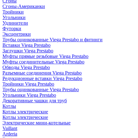
Сгоны
Сгоны-Американки
Тройники
Угольники
Удлинители
Футорки
Эксцентрики
Трубы оцинкованные Viega Prestabo и фитинги
Вставки Viega Prestabo
Заглушки Viega Prestabo
Муфты прямые резьбовые Viega Prestabo
Муфты соединительные Viega Prestabo
Обводы Viega Prestabo
Разъемные соединения Viega Prestabo
Редукционные вставки Viega Prestabo
Тройники Viega Prestabo
Трубы оцинкованные Viega Prestabo
Угольники Viega Prestabo
Декоративные чашки для труб
Котлы
Котлы электрические
Котлы электрические
Электрические мини-котельные
Vaillant
Arderia