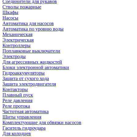
Соединители для рукавов
Стволы пожарные
Шкафы
Насосы
Автоматика для насосов
Автоматика по уровню воды
Механическая
Электрическая
Контроллеры
Поплавковые выключатели
Электроды
Для агрессивных жидкостей
Блоки электронной автоматики
Гидроаккумуляторы
Защита от сухого хода
Защита электродвигателя
Контакторы
Плавный пуск
Реле давления
Реле протока
Частотная автоматика
Щиты управления
Комплектующие для обвязки насосов
Гаситель гидроудара
Для колодцев