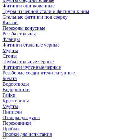
Муфты соединительные
Фитинги оцинкованные
Трубы из черной стали и фитинги к ним
Стальные фитинги под сварку
Калачи
Переходы конусные
Резьба стальная
Фланцы
Фитинги стальные черные
Муфты
Сгоны
Трубы стальные черные
Фитинги чугунные черные
Резьбовые соединители латунные
Бочата
Водоотводы
Водорозетки
Гайки
Крестовины
Муфты
Ниппели
Отводы для душа
Переходники
Пробки
Пробки для испытания