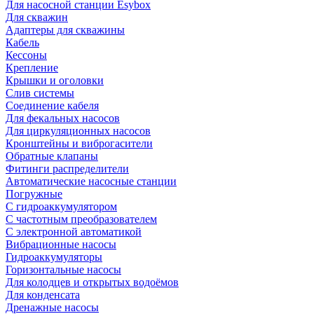
Для насосной станции Esybox
Для скважин
Адаптеры для скважины
Кабель
Кессоны
Крепление
Крышки и оголовки
Слив системы
Соединение кабеля
Для фекальных насосов
Для циркуляционных насосов
Кронштейны и виброгасители
Обратные клапаны
Фитинги распределители
Автоматические насосные станции
Погружные
С гидроаккумулятором
С частотным преобразователем
С электронной автоматикой
Вибрационные насосы
Гидроаккумуляторы
Горизонтальные насосы
Для колодцев и открытых водоёмов
Для конденсата
Дренажные насосы