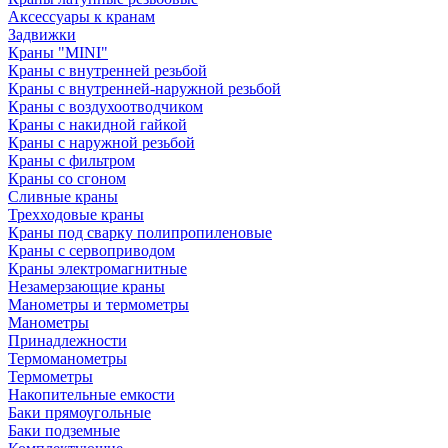
Аксессуары к кранам
Задвижки
Краны "MINI"
Краны с внутренней резьбой
Краны с внутренней-наружной резьбой
Краны с воздухоотводчиком
Краны с накидной гайкой
Краны с наружной резьбой
Краны с фильтром
Краны со сгоном
Сливные краны
Трехходовые краны
Краны под сварку полипропиленовые
Краны с сервоприводом
Краны электромагнитные
Незамерзающие краны
Манометры и термометры
Манометры
Принадлежности
Термоманометры
Термометры
Накопительные емкости
Баки прямоугольные
Баки подземные