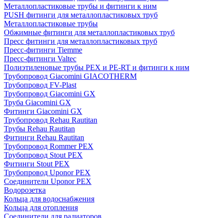
Металлопластиковые трубы и фитинги к ним
PUSH фитинги для металлопластиковых труб
Металлопластиковые трубы
Обжимные фитинги для металлопластиковых труб
Пресс фитинги для металлопластиковых труб
Пресс-фитинги Tiemme
Пресс-фитинги Valtec
Полиэтиленовые трубы PEX и PE-RT и фитинги к ним
Трубопровод Giacomini GIACOTHERM
Трубопровод FV-Plast
Трубопровод Giacomini GX
Труба Giacomini GX
Фитинги Giacomini GX
Трубопровод Rehau Rautitan
Трубы Rehau Rautitan
Фитинги Rehau Rautitan
Трубопровод Rommer PEX
Трубопровод Stout PEX
Фитинги Stout PEX
Трубопровод Uponor PEX
Соединители Uponor PEX
Водорозетка
Кольца для водоснабжения
Кольца для отопления
Соединители для радиаторов