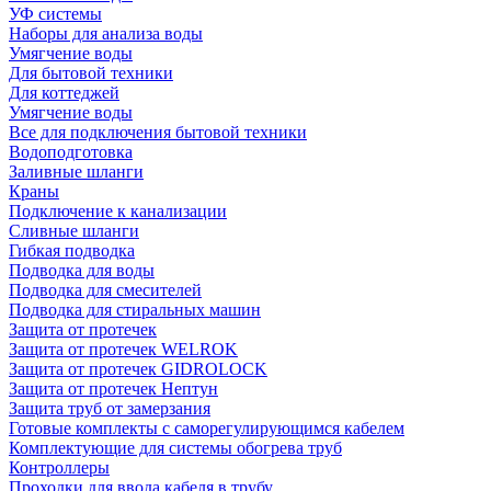
УФ системы
Наборы для анализа воды
Умягчение воды
Для бытовой техники
Для коттеджей
Умягчение воды
Все для подключения бытовой техники
Водоподготовка
Заливные шланги
Краны
Подключение к канализации
Сливные шланги
Гибкая подводка
Подводка для воды
Подводка для смесителей
Подводка для стиральных машин
Защита от протечек
Защита от протечек WELROK
Защита от протечек GIDROLOCK
Защита от протечек Нептун
Защита труб от замерзания
Готовые комплекты с саморегулирующимся кабелем
Комплектующие для системы обогрева труб
Контроллеры
Проходки для ввода кабеля в трубу