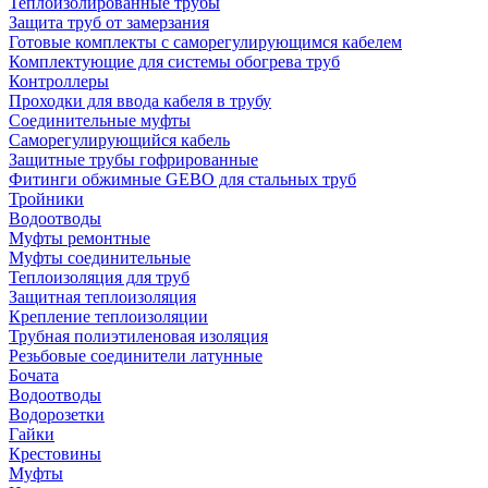
Теплоизолированные трубы
Защита труб от замерзания
Готовые комплекты с саморегулирующимся кабелем
Комплектующие для системы обогрева труб
Контроллеры
Проходки для ввода кабеля в трубу
Соединительные муфты
Саморегулирующийся кабель
Защитные трубы гофрированные
Фитинги обжимные GEBO для стальных труб
Тройники
Водоотводы
Муфты ремонтные
Муфты соединительные
Теплоизоляция для труб
Защитная теплоизоляция
Крепление теплоизоляции
Трубная полиэтиленовая изоляция
Резьбовые соединители латунные
Бочата
Водоотводы
Водорозетки
Гайки
Крестовины
Муфты