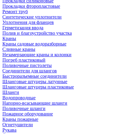
Прокладки силиконовые
Прокладки фторопластовые
Ремонт труб
Синтетические уплотнители
Уплотнения для фланцев
Герметизация ввода
Полив и благоустройство участка
Краны
Краны садовые водоразборные
Сливные краны
Незамерзающие краны и колонки
Погреб пластиковый
Поливочные пистолеты
Соединители для шлангов
Быстроразъемные соединители
Шланговые штуцеры латунные
Шланговые штуцеры пластиковые
Шланги
Водопроводные
Напорно-всасывающие шланги
Поливочные шланги
Пожарное оборудование
Краны пожарные
Огнетушители
Рукава