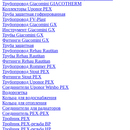
Трубопровод Giacomini GIACOTHERM
Коллекторы Uponor PEX
Труба защитная гофрированная
Трубопровод FV-Plast
Трубопровод Giacomini GX
Инструмент Giacomini GX
Трубы Giacomini GX
Фитинги Giacomini GX
Труба защитная
Трубопровод Rehau Rautitan
Трубы Rehau Rautitan
Фитинги Rehau Rautitan
Трубопровод Rommer PEX
Трубопровод Stout PEX
Фитинги Stout PEX
Трубопровод Uponor PEX
Соединители Uponor Wirsbo PEX
Водорозетка
Кольца для водоснабжения
Кольца для отопления
Соединители для радиаторов
Соединитель PEX-PEX
Тройник PEX
Тройник PEX-резьба ВР
Тройник PEX-резьба НР