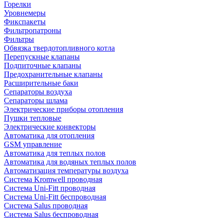
Горелки
Уровнемеры
Фикспакеты
Фильтропатроны
Фильтры
Обвязка твердотопливного котла
Перепускные клапаны
Подпиточные клапаны
Предохранительные клапаны
Расширительные баки
Сепараторы воздуха
Сепараторы шлама
Электрические приборы отопления
Пушки тепловые
Электрические конвекторы
Автоматика для отопления
GSM управление
Автоматика для теплых полов
Автоматика для водяных теплых полов
Автоматизация температуры воздуха
Система Kromwell проводная
Система Uni-Fitt проводная
Система Uni-Fitt беспроводная
Система Salus проводная
Система Salus беспроводная