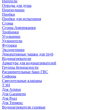
Ниппели
Отводы для душа
Переходники
Пробки
Пробки для испытания
Сгоны
Сгоны-Американки
Тройники
Угольники
Удлинители
Футорки
Эксцентрики
Декоративные чашки для труб
Водонагреватели
Арматура для водонагревателей
Группы безопасности
Расширительные баки ГВС
Сифоны
Смесительные клапаны
ТЭН
Для Ariston
Для Garanterm
Для Реал
Для Термекс
Водонагреватели газовые