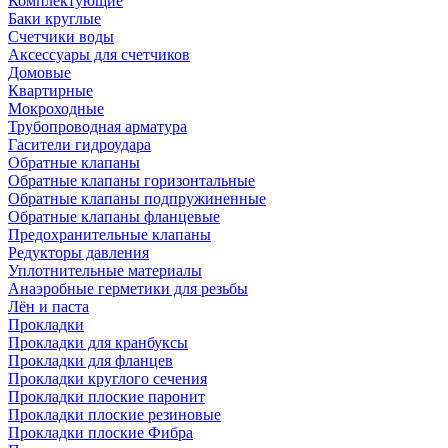
Комплектующие
Баки круглые
Счетчики воды
Аксессуары для счетчиков
Домовые
Квартирные
Мокроходные
Трубопроводная арматура
Гасители гидроудара
Обратные клапаны
Обратные клапаны горизонтальные
Обратные клапаны подпружиненные
Обратные клапаны фланцевые
Предохранительные клапаны
Редукторы давления
Уплотнительные материалы
Анаэробные герметики для резьбы
Лён и паста
Прокладки
Прокладки для кранбуксы
Прокладки для фланцев
Прокладки круглого сечения
Прокладки плоские паронит
Прокладки плоские резиновые
Прокладки плоские Фибра