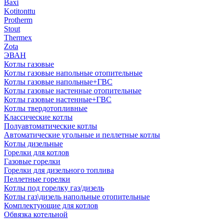
Baxi
Kotitonttu
Protherm
Stout
Thermex
Zota
ЭВАН
Котлы газовые
Котлы газовые напольные отопительные
Котлы газовые напольные+ГВС
Котлы газовые настенные отопительные
Котлы газовые настенные+ГВС
Котлы твердотопливные
Классические котлы
Полуавтоматические котлы
Автоматические угольные и пеллетные котлы
Котлы дизельные
Горелки для котлов
Газовые горелки
Горелки для дизельного топлива
Пеллетные горелки
Котлы под горелку газ/дизель
Котлы газ\дизель напольные отопительные
Комплектующие для котлов
Обвязка котельной