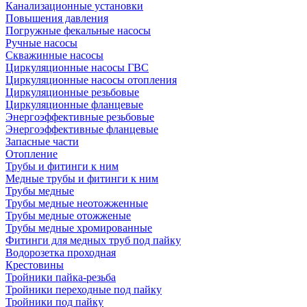
Канализационные установки
Повышения давления
Погружные фекальные насосы
Ручные насосы
Скважинные насосы
Циркуляционные насосы ГВС
Циркуляционные насосы отопления
Циркуляционные резьбовые
Циркуляционные фланцевые
Энергоэффективные резьбовые
Энергоэффективные фланцевые
Запасные части
Отопление
Трубы и фитинги к ним
Медные трубы и фитинги к ним
Трубы медные
Трубы медные неотожженные
Трубы медные отожженые
Трубы медные хромированные
Фитинги для медных труб под пайку
Водорозетка проходная
Крестовины
Тройники пайка-резьба
Тройники переходные под пайку
Тройники под пайку