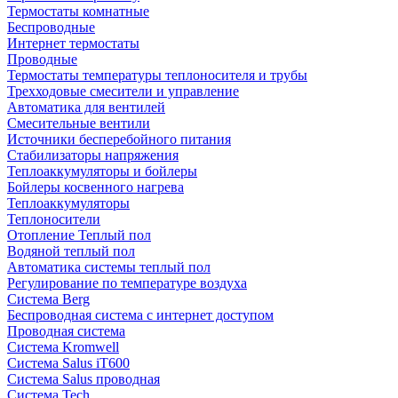
Термостаты комнатные
Беспроводные
Интернет термостаты
Проводные
Термостаты температуры теплоносителя и трубы
Трехходовые смесители и управление
Автоматика для вентилей
Смесительные вентили
Источники бесперебойного питания
Стабилизаторы напряжения
Теплоаккумуляторы и бойлеры
Бойлеры косвенного нагрева
Теплоаккумуляторы
Теплоносители
Отопление Теплый пол
Водяной теплый пол
Автоматика системы теплый пол
Регулирование по температуре воздуха
Система Berg
Беспроводная система с интернет доступом
Проводная система
Система Kromwell
Система Salus iT600
Система Salus проводная
Система Tech