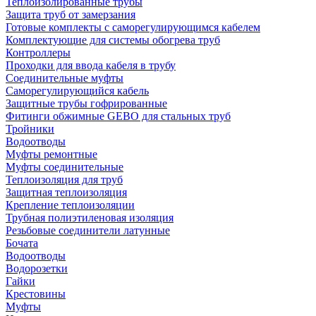
Теплоизолированные трубы
Защита труб от замерзания
Готовые комплекты с саморегулирующимся кабелем
Комплектующие для системы обогрева труб
Контроллеры
Проходки для ввода кабеля в трубу
Соединительные муфты
Саморегулирующийся кабель
Защитные трубы гофрированные
Фитинги обжимные GEBO для стальных труб
Тройники
Водоотводы
Муфты ремонтные
Муфты соединительные
Теплоизоляция для труб
Защитная теплоизоляция
Крепление теплоизоляции
Трубная полиэтиленовая изоляция
Резьбовые соединители латунные
Бочата
Водоотводы
Водорозетки
Гайки
Крестовины
Муфты