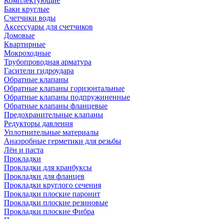
Комплектующие
Баки круглые
Счетчики воды
Аксессуары для счетчиков
Домовые
Квартирные
Мокроходные
Трубопроводная арматура
Гасители гидроудара
Обратные клапаны
Обратные клапаны горизонтальные
Обратные клапаны подпружиненные
Обратные клапаны фланцевые
Предохранительные клапаны
Редукторы давления
Уплотнительные материалы
Анаэробные герметики для резьбы
Лён и паста
Прокладки
Прокладки для кранбуксы
Прокладки для фланцев
Прокладки круглого сечения
Прокладки плоские паронит
Прокладки плоские резиновые
Прокладки плоские Фибра