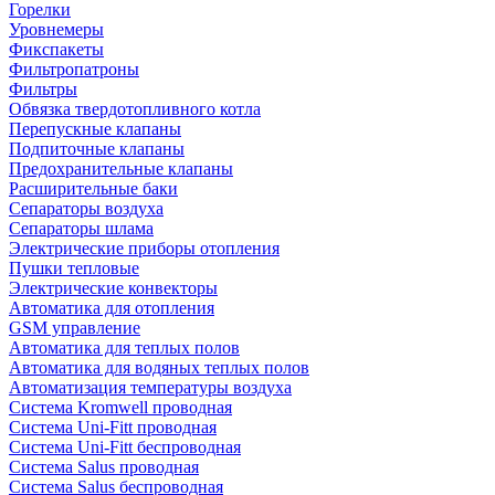
Горелки
Уровнемеры
Фикспакеты
Фильтропатроны
Фильтры
Обвязка твердотопливного котла
Перепускные клапаны
Подпиточные клапаны
Предохранительные клапаны
Расширительные баки
Сепараторы воздуха
Сепараторы шлама
Электрические приборы отопления
Пушки тепловые
Электрические конвекторы
Автоматика для отопления
GSM управление
Автоматика для теплых полов
Автоматика для водяных теплых полов
Автоматизация температуры воздуха
Система Kromwell проводная
Система Uni-Fitt проводная
Система Uni-Fitt беспроводная
Система Salus проводная
Система Salus беспроводная