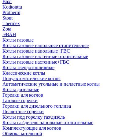
Baxi
Kotitonttu
Protherm
Stout
Thermex
Zota
ЭВАН
Котлы газовые
Котлы газовые напольные отопительные
Котлы газовые напольные+ГВС
Котлы газовые настенные отопительные
Котлы газовые настенные+ГВС
Котлы твердотопливные
Классические котлы
Полуавтоматические котлы
Автоматические угольные и пеллетные котлы
Котлы дизельные
Горелки для котлов
Газовые горелки
Горелки для дизельного топлива
Пеллетные горелки
Котлы под горелку газ/дизель
Котлы газ\дизель напольные отопительные
Комплектующие для котлов
Обвязка котельной