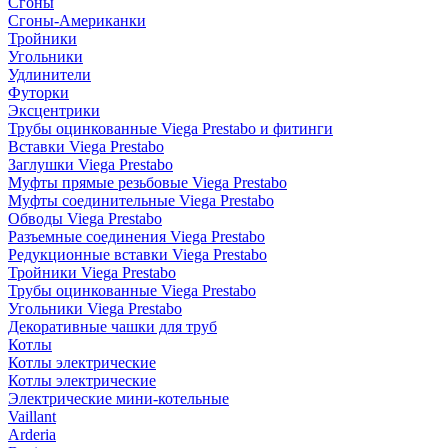
Сгоны
Сгоны-Американки
Тройники
Угольники
Удлинители
Футорки
Эксцентрики
Трубы оцинкованные Viega Prestabo и фитинги
Вставки Viega Prestabo
Заглушки Viega Prestabo
Муфты прямые резьбовые Viega Prestabo
Муфты соединительные Viega Prestabo
Обводы Viega Prestabo
Разъемные соединения Viega Prestabo
Редукционные вставки Viega Prestabo
Тройники Viega Prestabo
Трубы оцинкованные Viega Prestabo
Угольники Viega Prestabo
Декоративные чашки для труб
Котлы
Котлы электрические
Котлы электрические
Электрические мини-котельные
Vaillant
Arderia