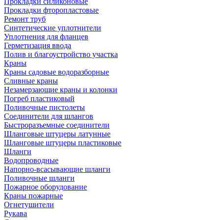
Прокладки силиконовые
Прокладки фторопластовые
Ремонт труб
Синтетические уплотнители
Уплотнения для фланцев
Герметизация ввода
Полив и благоустройство участка
Краны
Краны садовые водоразборные
Сливные краны
Незамерзающие краны и колонки
Погреб пластиковый
Поливочные пистолеты
Соединители для шлангов
Быстроразъемные соединители
Шланговые штуцеры латунные
Шланговые штуцеры пластиковые
Шланги
Водопроводные
Напорно-всасывающие шланги
Поливочные шланги
Пожарное оборудование
Краны пожарные
Огнетушители
Рукава