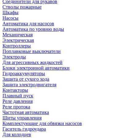
Соединители для рукавов
Стволы пожарные
Шкафы
Насосы
Автоматика для насосов
Автоматика по уровню воды
Механическая
Электрическая
Контроллеры
Поплавковые выключатели
Электроды
Для агрессивных жидкостей
Блоки электронной автоматики
Гидроаккумуляторы
Защита от сухого хода
Защита электродвигателя
Контакторы
Плавный пуск
Реле давления
Реле протока
Частотная автоматика
Щиты управления
Комплектующие для обвязки насосов
Гаситель гидроудара
Для колодцев