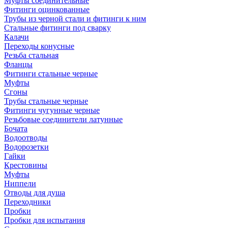
Муфты соединительные
Фитинги оцинкованные
Трубы из черной стали и фитинги к ним
Стальные фитинги под сварку
Калачи
Переходы конусные
Резьба стальная
Фланцы
Фитинги стальные черные
Муфты
Сгоны
Трубы стальные черные
Фитинги чугунные черные
Резьбовые соединители латунные
Бочата
Водоотводы
Водорозетки
Гайки
Крестовины
Муфты
Ниппели
Отводы для душа
Переходники
Пробки
Пробки для испытания