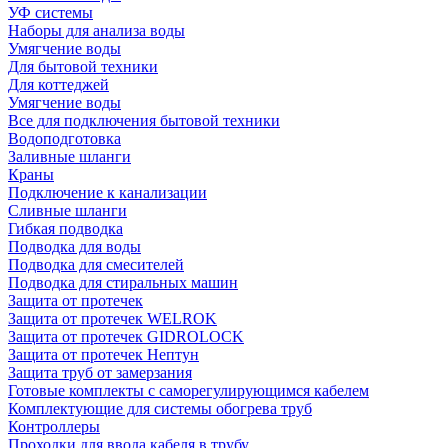
УФ системы
Наборы для анализа воды
Умягчение воды
Для бытовой техники
Для коттеджей
Умягчение воды
Все для подключения бытовой техники
Водоподготовка
Заливные шланги
Краны
Подключение к канализации
Сливные шланги
Гибкая подводка
Подводка для воды
Подводка для смесителей
Подводка для стиральных машин
Защита от протечек
Защита от протечек WELROK
Защита от протечек GIDROLOCK
Защита от протечек Нептун
Защита труб от замерзания
Готовые комплекты с саморегулирующимся кабелем
Комплектующие для системы обогрева труб
Контроллеры
Проходки для ввода кабеля в трубу