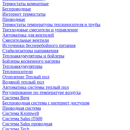
Термостаты комнатные
Беспроводные
Интернет термостаты
Проводные
Термостаты температуры теплоносителя и трубы
Трехходовые смесители и управление
Автоматика для вентилей
Смесительные вентили
Источники бесперебойного питания
Стабилизаторы напряжения
Теплоаккумуляторы и бойлеры
Бойлеры косвенного нагрева
Теплоаккумуляторы
Теплоносители
Отопление Теплый пол
Водяной теплый пол
Автоматика системы теплый пол
Регулирование по температуре воздуха
Система Berg
Беспроводная система с интернет доступом
Проводная система
Система Kromwell
Система Salus iT600
Система Salus проводная
Система Tech