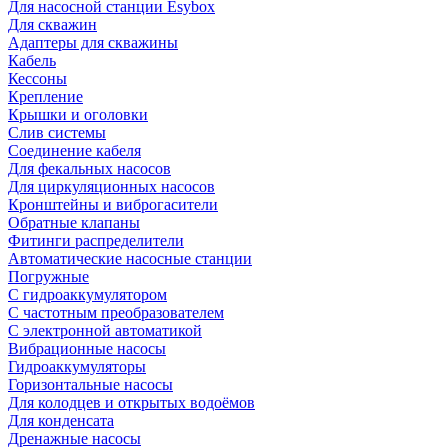
Для насосной станции Esybox
Для скважин
Адаптеры для скважины
Кабель
Кессоны
Крепление
Крышки и оголовки
Слив системы
Соединение кабеля
Для фекальных насосов
Для циркуляционных насосов
Кронштейны и виброгасители
Обратные клапаны
Фитинги распределители
Автоматические насосные станции
Погружные
С гидроаккумулятором
С частотным преобразователем
С электронной автоматикой
Вибрационные насосы
Гидроаккумуляторы
Горизонтальные насосы
Для колодцев и открытых водоёмов
Для конденсата
Дренажные насосы