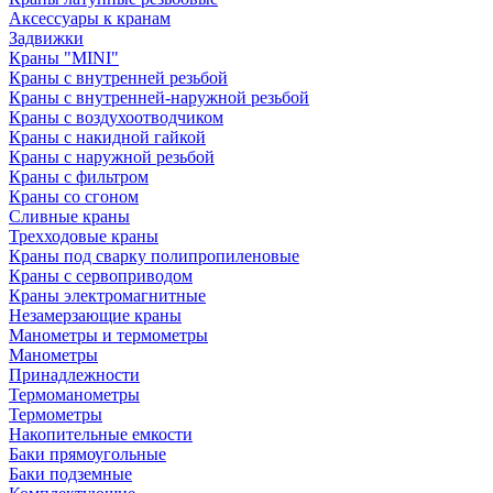
Аксессуары к кранам
Задвижки
Краны "MINI"
Краны с внутренней резьбой
Краны с внутренней-наружной резьбой
Краны с воздухоотводчиком
Краны с накидной гайкой
Краны с наружной резьбой
Краны с фильтром
Краны со сгоном
Сливные краны
Трехходовые краны
Краны под сварку полипропиленовые
Краны с сервоприводом
Краны электромагнитные
Незамерзающие краны
Манометры и термометры
Манометры
Принадлежности
Термоманометры
Термометры
Накопительные емкости
Баки прямоугольные
Баки подземные