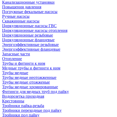
Канализационные установки
Повышения давления
Погружные фекальные насосы
Ручные насосы
Скважинные насосы
Циркуляционные насосы ГВС
Циркуляционные насосы отопления
Циркуляционные резьбовые
Циркуляционные фланцевые
Энергоэффективные резьбовые
Энергоэффективные фланцевые
Запасные части
Отопление
Трубы и фитинги к ним
Медные трубы и фитинги к ним
Трубы медные
Трубы медные неотожженные
Трубы медные отожженые
Трубы медные хромированные
Фитинги для медных труб под пайку
Водорозетка проходная
Крестовины
Тройники пайка-резьба
Тройники переходные под пайку
Тройники под пайку