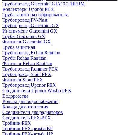
Трубопровод Giacomini GIACOTHERM
Коллекторы Uponor PEX
Труба защитная гофрированная
Трубопровод FV-Plast
Трубопровод Giacomini GX
Инструмент Giacomini GX
Трубы Giacomini GX
Фитинги Giacomini GX
Труба защитная
Трубопровод Rehau Rautitan
Трубы Rehau Rautitan
Фитинги Rehau Rautitan
Трубопровод Rommer PEX
Трубопровод Stout PEX
Фитинги Stout PEX
Трубопровод Uponor PEX
Соединители Uponor Wirsbo PEX
Водорозетка
Кольца для водоснабжения
Кольца для отопления
Соединители для радиаторов
Соединитель PEX-PEX
Тройник PEX
Тройник PEX-резьба ВР
Тройник PEX-резьба НР