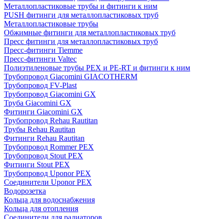
Металлопластиковые трубы и фитинги к ним
PUSH фитинги для металлопластиковых труб
Металлопластиковые трубы
Обжимные фитинги для металлопластиковых труб
Пресс фитинги для металлопластиковых труб
Пресс-фитинги Tiemme
Пресс-фитинги Valtec
Полиэтиленовые трубы PEX и PE-RT и фитинги к ним
Трубопровод Giacomini GIACOTHERM
Трубопровод FV-Plast
Трубопровод Giacomini GX
Труба Giacomini GX
Фитинги Giacomini GX
Трубопровод Rehau Rautitan
Трубы Rehau Rautitan
Фитинги Rehau Rautitan
Трубопровод Rommer PEX
Трубопровод Stout PEX
Фитинги Stout PEX
Трубопровод Uponor PEX
Соединители Uponor PEX
Водорозетка
Кольца для водоснабжения
Кольца для отопления
Соединители для радиаторов