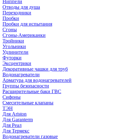
Ниппели
Отводы для душа
Переходники
Пробки
Пробки для испытания
Сгоны
Сгоны-Американки
Тройники
Угольники
Удлинители
Футорки
Эксцентрики
Декоративные чашки для труб
Водонагреватели
Арматура для водонагревателей
Группы безопасности
Расширительные баки ГВС
Сифоны
Смесительные клапаны
ТЭН
Для Ariston
Для Garanterm
Для Реал
Для Термекс
Водонагреватели газовые