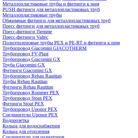
Металлопластиковые трубы и фитинги к ним
PUSH фитинги для металлопластиковых труб
Металлопластиковые трубы
Обжимные фитинги для металлопластиковых труб
Пресс фитинги для металлопластиковых труб
Пресс-фитинги Tiemme
Пресс-фитинги Valtec
Полиэтиленовые трубы PEX и PE-RT и фитинги к ним
Трубопровод Giacomini GIACOTHERM
Трубопровод FV-Plast
Трубопровод Giacomini GX
Труба Giacomini GX
Фитинги Giacomini GX
Трубопровод Rehau Rautitan
Трубы Rehau Rautitan
Фитинги Rehau Rautitan
Трубопровод Rommer PEX
Трубопровод Stout PEX
Фитинги Stout PEX
Трубопровод Uponor PEX
Соединители Uponor PEX
Водорозетка
Кольца для водоснабжения
Кольца для отопления
Соединители для радиаторов