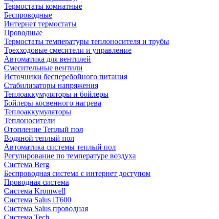
Термостаты комнатные
Беспроводные
Интернет термостаты
Проводные
Термостаты температуры теплоносителя и трубы
Трехходовые смесители и управление
Автоматика для вентилей
Смесительные вентили
Источники бесперебойного питания
Стабилизаторы напряжения
Теплоаккумуляторы и бойлеры
Бойлеры косвенного нагрева
Теплоаккумуляторы
Теплоносители
Отопление Теплый пол
Водяной теплый пол
Автоматика системы теплый пол
Регулирование по температуре воздуха
Система Berg
Беспроводная система с интернет доступом
Проводная система
Система Kromwell
Система Salus iT600
Система Salus проводная
Система Tech