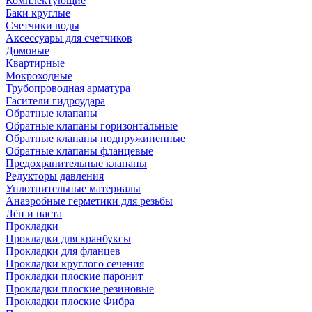
Комплектующие
Баки круглые
Счетчики воды
Аксессуары для счетчиков
Домовые
Квартирные
Мокроходные
Трубопроводная арматура
Гасители гидроудара
Обратные клапаны
Обратные клапаны горизонтальные
Обратные клапаны подпружиненные
Обратные клапаны фланцевые
Предохранительные клапаны
Редукторы давления
Уплотнительные материалы
Анаэробные герметики для резьбы
Лён и паста
Прокладки
Прокладки для кранбуксы
Прокладки для фланцев
Прокладки круглого сечения
Прокладки плоские паронит
Прокладки плоские резиновые
Прокладки плоские Фибра