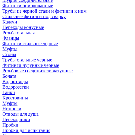
Муфты соединительные
Фитинги оцинкованные
Трубы из черной стали и фитинги к ним
Стальные фитинги под сварку
Калачи
Переходы конусные
Резьба стальная
Фланцы
Фитинги стальные черные
Муфты
Сгоны
Трубы стальные черные
Фитинги чугунные черные
Резьбовые соединители латунные
Бочата
Водоотводы
Водорозетки
Гайки
Крестовины
Муфты
Ниппели
Отводы для душа
Переходники
Пробки
Пробки для испытания