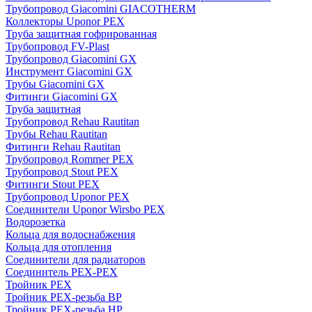
Трубопровод Giacomini GIACOTHERM
Коллекторы Uponor PEX
Труба защитная гофрированная
Трубопровод FV-Plast
Трубопровод Giacomini GX
Инструмент Giacomini GX
Трубы Giacomini GX
Фитинги Giacomini GX
Труба защитная
Трубопровод Rehau Rautitan
Трубы Rehau Rautitan
Фитинги Rehau Rautitan
Трубопровод Rommer PEX
Трубопровод Stout PEX
Фитинги Stout PEX
Трубопровод Uponor PEX
Соединители Uponor Wirsbo PEX
Водорозетка
Кольца для водоснабжения
Кольца для отопления
Соединители для радиаторов
Соединитель PEX-PEX
Тройник PEX
Тройник PEX-резьба ВР
Тройник PEX-резьба НР