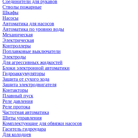
Соединители для рукавов
Стволы пожарные
Шкафы
Насосы
Автоматика для насосов
Автоматика по уровню воды
Механическая
Электрическая
Контроллеры
Поплавковые выключатели
Электроды
Для агрессивных жидкостей
Блоки электронной автоматики
Гидроаккумуляторы
Защита от сухого хода
Защита электродвигателя
Контакторы
Плавный пуск
Реле давления
Реле протока
Частотная автоматика
Щиты управления
Комплектующие для обвязки насосов
Гаситель гидроудара
Для колодцев