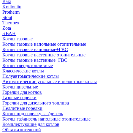
Baxi
Kotitonttu
Protherm
Stout
Thermex
Zota
ЭВАН
Котлы газовые
Котлы газовые напольные отопительные
Котлы газовые напольные+ГВС
Котлы газовые настенные отопительные
Котлы газовые настенные+ГВС
Котлы твердотопливные
Классические котлы
Полуавтоматические котлы
Автоматические угольные и пеллетные котлы
Котлы дизельные
Горелки для котлов
Газовые горелки
Горелки для дизельного топлива
Пеллетные горелки
Котлы под горелку газ/дизель
Котлы газ\дизель напольные отопительные
Комплектующие для котлов
Обвязка котельной