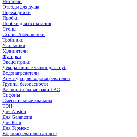
Ниппели
Отводы для душа
Переходники
Пробки
Пробки для испытания
Сгоны
Сгоны-Американки
Тройники
Угольники
Удлинители
Футорки
Эксцентрики
Декоративные чашки для труб
Водонагреватели
Арматура для водонагревателей
Группы безопасности
Расширительные баки ГВС
Сифоны
Смесительные клапаны
ТЭН
Для Ariston
Для Garanterm
Для Реал
Для Термекс
Водонагреватели газовые