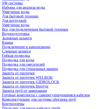
УФ системы
Наборы для анализа воды
Умягчение воды
Для бытовой техники
Для коттеджей
Умягчение воды
Все для подключения бытовой техники
Водоподготовка
Заливные шланги
Краны
Подключение к канализации
Сливные шланги
Гибкая подводка
Подводка для воды
Подводка для смесителей
Подводка для стиральных машин
Защита от протечек
Защита от протечек WELROK
Защита от протечек GIDROLOCK
Защита от протечек Нептун
Защита труб от замерзания
Готовые комплекты с саморегулирующимся кабелем
Комплектующие для системы обогрева труб
Контроллеры
Проходки для ввода кабеля в трубу