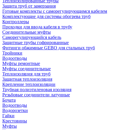
Теплоизолированные трубы
Защита труб от замерзания
Готовые комплекты с саморегулирующимся кабелем
Комплектующие для системы обогрева труб
Контроллеры
Проходки для ввода кабеля в трубу
Соединительные муфты
Саморегулирующийся кабель
Защитные трубы гофрированные
Фитинги обжимные GEBO для стальных труб
Тройники
Водоотводы
Муфты ремонтные
Муфты соединительные
Теплоизоляция для труб
Защитная теплоизоляция
Крепление теплоизоляции
Трубная полиэтиленовая изоляция
Резьбовые соединители латунные
Бочата
Водоотводы
Водорозетки
Гайки
Крестовины
Муфты