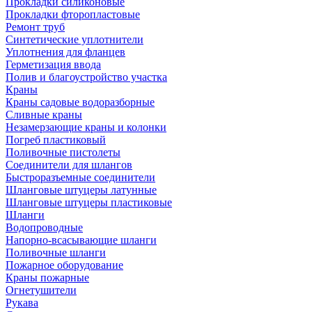
Прокладки силиконовые
Прокладки фторопластовые
Ремонт труб
Синтетические уплотнители
Уплотнения для фланцев
Герметизация ввода
Полив и благоустройство участка
Краны
Краны садовые водоразборные
Сливные краны
Незамерзающие краны и колонки
Погреб пластиковый
Поливочные пистолеты
Соединители для шлангов
Быстроразъемные соединители
Шланговые штуцеры латунные
Шланговые штуцеры пластиковые
Шланги
Водопроводные
Напорно-всасывающие шланги
Поливочные шланги
Пожарное оборудование
Краны пожарные
Огнетушители
Рукава