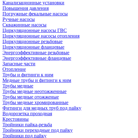
Канализационные установки
Повышения давления
Погружные фекальные насосы
Ручные насосы
Скважинные насосы
Циркуляционные насосы ГВС
Циркуляционные насосы отопления
Циркуляционные резьбовые
Циркуляционные фланцевые
Энергоэффективные резьбовые
Энергоэффективные фланцевые
Запасные части
Отопление
Трубы и фитинги к ним
Медные трубы и фитинги к ним
Трубы медные
Трубы медные неотожженные
Трубы медные отожженые
Трубы медные хромированные
Фитинги для медных труб под пайку
Водорозетка проходная
Крестовины
Тройники пайка-резьба
Тройники переходные под пайку
Тройники под пайку