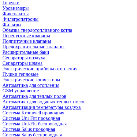
Горелки
Уровнемеры
Фикспакеты
Фильтропатроны
Фильтры
Обвязка твердотопливного котла
Перепускные клапаны
Подпиточные клапаны
Предохранительные клапаны
Расширительные баки
Сепараторы воздуха
Сепараторы шлама
Электрические приборы отопления
Пушки тепловые
Электрические конвекторы
Автоматика для отопления
GSM управление
Автоматика для теплых полов
Автоматика для водяных теплых полов
Автоматизация температуры воздуха
Система Kromwell проводная
Система Uni-Fitt проводная
Система Uni-Fitt беспроводная
Система Salus проводная
Система Salus беспроводная