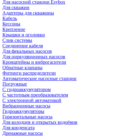
Для насосной станции Esybox
Для скважин
Адаптеры для скважины
Кабель
Кессоны
Крепление
Крышки и оголовки
Слив системы
Соединение кабеля
Для фекальных насосов
Для циркуляционных насосов
Кронштейны и виброгасители
Обратные клапаны
Фитинги распределители
Автоматические насосные станции
Погружные
С гидроаккумулятором
С частотным преобразователем
С электронной автоматикой
Вибрационные насосы
Гидроаккумуляторы
Горизонтальные насосы
Для колодцев и открытых водоёмов
Для конденсата
Дренажные насосы