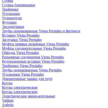
Сгоны
Сгоны-Американки
Тройники
Угольники
Удлинители
Футорки
Эксцентрики
Трубы оцинкованные Viega Prestabo и фитинги
Вставки Viega Prestabo
Заглушки Viega Prestabo
Муфты прямые резьбовые Viega Prestabo
Муфты соединительные Viega Prestabo
Обводы Viega Prestabo
Разъемные соединения Viega Prestabo
Редукционные вставки Viega Prestabo
Тройники Viega Prestabo
Трубы оцинкованные Viega Prestabo
Угольники Viega Prestabo
Декоративные чашки для труб
Котлы
Котлы электрические
Котлы электрические
Электрические мини-котельные
Vaillant
Arderia