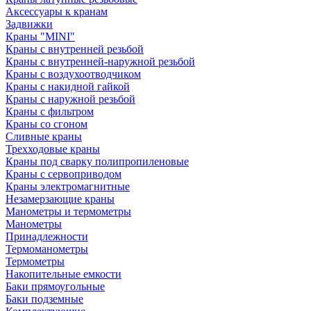
Аксессуары к кранам
Задвижки
Краны "MINI"
Краны с внутренней резьбой
Краны с внутренней-наружной резьбой
Краны с воздухоотводчиком
Краны с накидной гайкой
Краны с наружной резьбой
Краны с фильтром
Краны со сгоном
Сливные краны
Трехходовые краны
Краны под сварку полипропиленовые
Краны с сервоприводом
Краны электромагнитные
Незамерзающие краны
Манометры и термометры
Манометры
Принадлежности
Термоманометры
Термометры
Накопительные емкости
Баки прямоугольные
Баки подземные