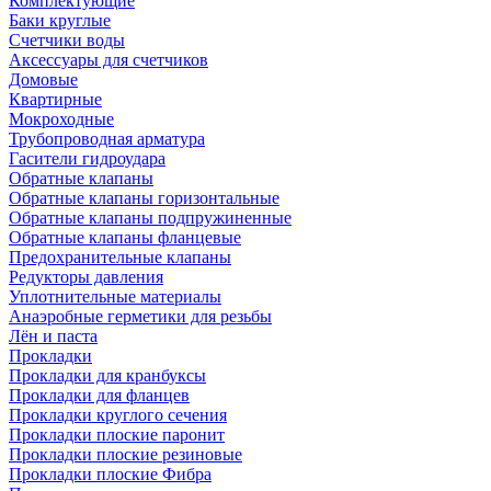
Комплектующие
Баки круглые
Счетчики воды
Аксессуары для счетчиков
Домовые
Квартирные
Мокроходные
Трубопроводная арматура
Гасители гидроудара
Обратные клапаны
Обратные клапаны горизонтальные
Обратные клапаны подпружиненные
Обратные клапаны фланцевые
Предохранительные клапаны
Редукторы давления
Уплотнительные материалы
Анаэробные герметики для резьбы
Лён и паста
Прокладки
Прокладки для кранбуксы
Прокладки для фланцев
Прокладки круглого сечения
Прокладки плоские паронит
Прокладки плоские резиновые
Прокладки плоские Фибра