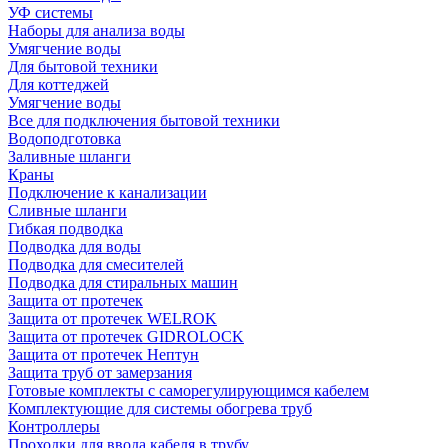
УФ системы
Наборы для анализа воды
Умягчение воды
Для бытовой техники
Для коттеджей
Умягчение воды
Все для подключения бытовой техники
Водоподготовка
Заливные шланги
Краны
Подключение к канализации
Сливные шланги
Гибкая подводка
Подводка для воды
Подводка для смесителей
Подводка для стиральных машин
Защита от протечек
Защита от протечек WELROK
Защита от протечек GIDROLOCK
Защита от протечек Нептун
Защита труб от замерзания
Готовые комплекты с саморегулирующимся кабелем
Комплектующие для системы обогрева труб
Контроллеры
Проходки для ввода кабеля в трубу