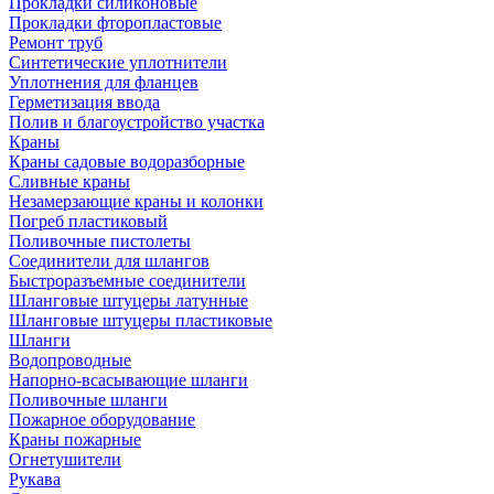
Прокладки силиконовые
Прокладки фторопластовые
Ремонт труб
Синтетические уплотнители
Уплотнения для фланцев
Герметизация ввода
Полив и благоустройство участка
Краны
Краны садовые водоразборные
Сливные краны
Незамерзающие краны и колонки
Погреб пластиковый
Поливочные пистолеты
Соединители для шлангов
Быстроразъемные соединители
Шланговые штуцеры латунные
Шланговые штуцеры пластиковые
Шланги
Водопроводные
Напорно-всасывающие шланги
Поливочные шланги
Пожарное оборудование
Краны пожарные
Огнетушители
Рукава