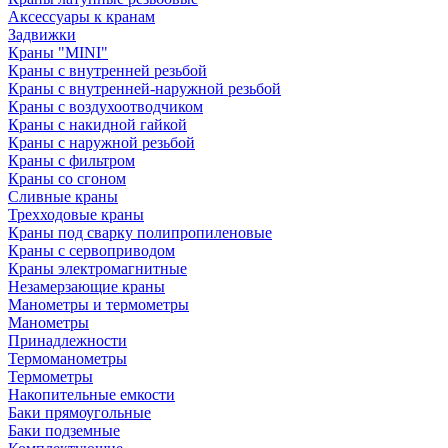
Аксессуары к кранам
Задвижки
Краны "MINI"
Краны с внутренней резьбой
Краны с внутренней-наружной резьбой
Краны с воздухоотводчиком
Краны с накидной гайкой
Краны с наружной резьбой
Краны с фильтром
Краны со сгоном
Сливные краны
Трехходовые краны
Краны под сварку полипропиленовые
Краны с сервоприводом
Краны электромагнитные
Незамерзающие краны
Манометры и термометры
Манометры
Принадлежности
Термоманометры
Термометры
Накопительные емкости
Баки прямоугольные
Баки подземные