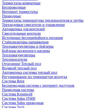
Термостаты комнатные
Беспроводные
Интернет термостаты
Проводные
Термостаты температуры теплоносителя и трубы
Трехходовые смесители и управление
Автоматика для вентилей
Смесительные вентили
Источники бесперебойного питания
Стабилизаторы напряжения
Теплоаккумуляторы и бойлеры
Бойлеры косвенного нагрева
Теплоаккумуляторы
Теплоносители
Отопление Теплый пол
Водяной теплый пол
Автоматика системы теплый пол
Регулирование по температуре воздуха
Система Berg
Беспроводная система с интернет доступом
Проводная система
Система Kromwell
Система Salus iT600
Система Salus проводная
Система Tech