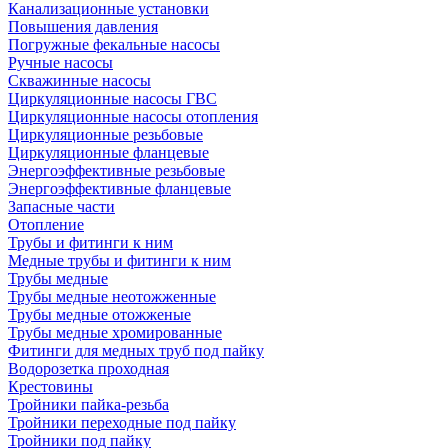
Канализационные установки
Повышения давления
Погружные фекальные насосы
Ручные насосы
Скважинные насосы
Циркуляционные насосы ГВС
Циркуляционные насосы отопления
Циркуляционные резьбовые
Циркуляционные фланцевые
Энергоэффективные резьбовые
Энергоэффективные фланцевые
Запасные части
Отопление
Трубы и фитинги к ним
Медные трубы и фитинги к ним
Трубы медные
Трубы медные неотожженные
Трубы медные отожженые
Трубы медные хромированные
Фитинги для медных труб под пайку
Водорозетка проходная
Крестовины
Тройники пайка-резьба
Тройники переходные под пайку
Тройники под пайку