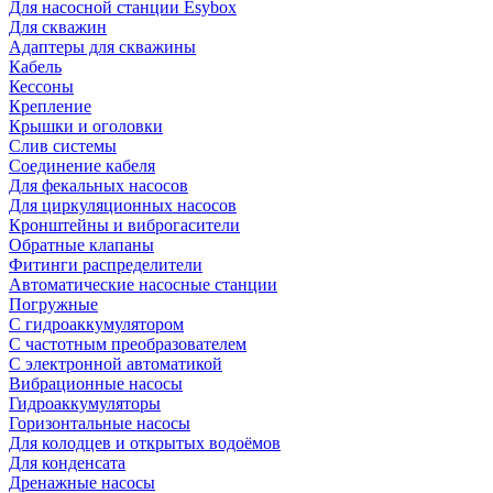
Для насосной станции Esybox
Для скважин
Адаптеры для скважины
Кабель
Кессоны
Крепление
Крышки и оголовки
Слив системы
Соединение кабеля
Для фекальных насосов
Для циркуляционных насосов
Кронштейны и виброгасители
Обратные клапаны
Фитинги распределители
Автоматические насосные станции
Погружные
С гидроаккумулятором
С частотным преобразователем
С электронной автоматикой
Вибрационные насосы
Гидроаккумуляторы
Горизонтальные насосы
Для колодцев и открытых водоёмов
Для конденсата
Дренажные насосы