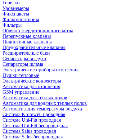
Горелки
Уровнемеры
Фикспакеты
Фильтропатроны
Фильтры
Обвязка твердотопливного котла
Перепускные клапаны
Подпиточные клапаны
Предохранительные клапаны
Расширительные баки
Сепараторы воздуха
Сепараторы шлама
Электрические приборы отопления
Пушки тепловые
Электрические конвекторы
Автоматика для отопления
GSM управление
Автоматика для теплых полов
Автоматика для водяных теплых полов
Автоматизация температуры воздуха
Система Kromwell проводная
Система Uni-Fitt проводная
Система Uni-Fitt беспроводная
Система Salus проводная
Система Salus беспроводная