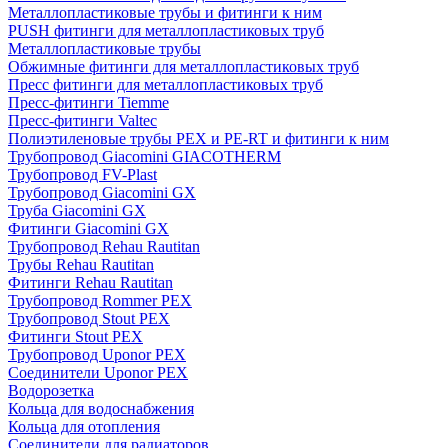
Металлопластиковые трубы и фитинги к ним
PUSH фитинги для металлопластиковых труб
Металлопластиковые трубы
Обжимные фитинги для металлопластиковых труб
Пресс фитинги для металлопластиковых труб
Пресс-фитинги Tiemme
Пресс-фитинги Valtec
Полиэтиленовые трубы PEX и PE-RT и фитинги к ним
Трубопровод Giacomini GIACOTHERM
Трубопровод FV-Plast
Трубопровод Giacomini GX
Труба Giacomini GX
Фитинги Giacomini GX
Трубопровод Rehau Rautitan
Трубы Rehau Rautitan
Фитинги Rehau Rautitan
Трубопровод Rommer PEX
Трубопровод Stout PEX
Фитинги Stout PEX
Трубопровод Uponor PEX
Соединители Uponor PEX
Водорозетка
Кольца для водоснабжения
Кольца для отопления
Соединители для радиаторов