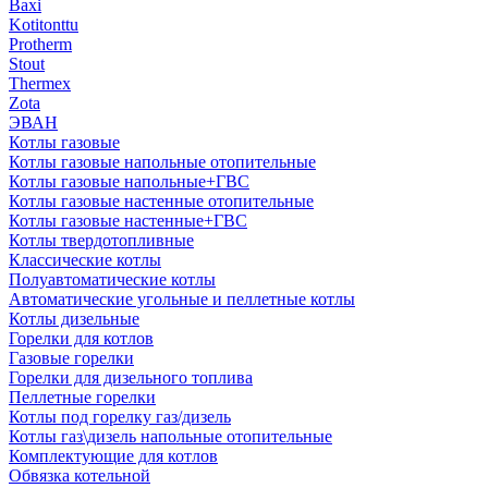
Baxi
Kotitonttu
Protherm
Stout
Thermex
Zota
ЭВАН
Котлы газовые
Котлы газовые напольные отопительные
Котлы газовые напольные+ГВС
Котлы газовые настенные отопительные
Котлы газовые настенные+ГВС
Котлы твердотопливные
Классические котлы
Полуавтоматические котлы
Автоматические угольные и пеллетные котлы
Котлы дизельные
Горелки для котлов
Газовые горелки
Горелки для дизельного топлива
Пеллетные горелки
Котлы под горелку газ/дизель
Котлы газ\дизель напольные отопительные
Комплектующие для котлов
Обвязка котельной