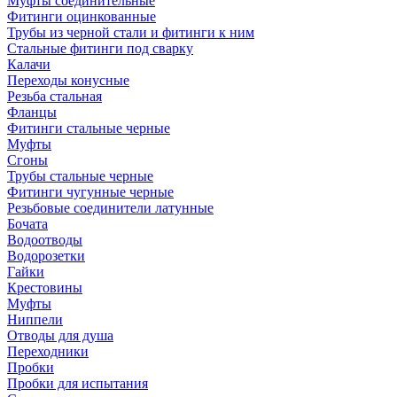
Муфты соединительные
Фитинги оцинкованные
Трубы из черной стали и фитинги к ним
Стальные фитинги под сварку
Калачи
Переходы конусные
Резьба стальная
Фланцы
Фитинги стальные черные
Муфты
Сгоны
Трубы стальные черные
Фитинги чугунные черные
Резьбовые соединители латунные
Бочата
Водоотводы
Водорозетки
Гайки
Крестовины
Муфты
Ниппели
Отводы для душа
Переходники
Пробки
Пробки для испытания