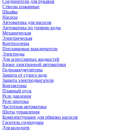
Соединители для рукавов
Стволы пожарные
Шкафы
Насосы
Автоматика для насосов
Автоматика по уровню воды
Механическая
Электрическая
Контроллеры
Поплавковые выключатели
Электроды
Для агрессивных жидкостей
Блоки электронной автоматики
Гидроаккумуляторы
Защита от сухого хода
Защита электродвигателя
Контакторы
Плавный пуск
Реле давления
Реле протока
Частотная автоматика
Щиты управления
Комплектующие для обвязки насосов
Гаситель гидроудара
Для колодцев