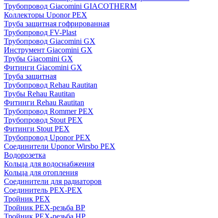
Трубопровод Giacomini GIACOTHERM
Коллекторы Uponor PEX
Труба защитная гофрированная
Трубопровод FV-Plast
Трубопровод Giacomini GX
Инструмент Giacomini GX
Трубы Giacomini GX
Фитинги Giacomini GX
Труба защитная
Трубопровод Rehau Rautitan
Трубы Rehau Rautitan
Фитинги Rehau Rautitan
Трубопровод Rommer PEX
Трубопровод Stout PEX
Фитинги Stout PEX
Трубопровод Uponor PEX
Соединители Uponor Wirsbo PEX
Водорозетка
Кольца для водоснабжения
Кольца для отопления
Соединители для радиаторов
Соединитель PEX-PEX
Тройник PEX
Тройник PEX-резьба ВР
Тройник PEX-резьба НР