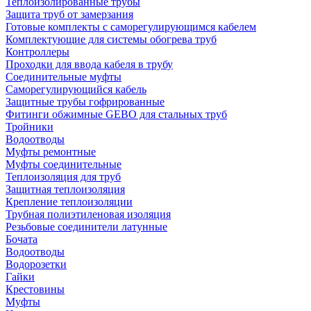
Теплоизолированные трубы
Защита труб от замерзания
Готовые комплекты с саморегулирующимся кабелем
Комплектующие для системы обогрева труб
Контроллеры
Проходки для ввода кабеля в трубу
Соединительные муфты
Саморегулирующийся кабель
Защитные трубы гофрированные
Фитинги обжимные GEBO для стальных труб
Тройники
Водоотводы
Муфты ремонтные
Муфты соединительные
Теплоизоляция для труб
Защитная теплоизоляция
Крепление теплоизоляции
Трубная полиэтиленовая изоляция
Резьбовые соединители латунные
Бочата
Водоотводы
Водорозетки
Гайки
Крестовины
Муфты