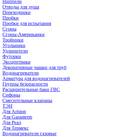
Ниппели
Отводы для душа
Переходники
Пробки
Пробки для испытания
Сгоны
Сгоны-Американки
Тройники
Угольники
Удлинители
Футорки
Эксцентрики
Декоративные чашки для труб
Водонагреватели
Арматура для водонагревателей
Группы безопасности
Расширительные баки ГВС
Сифоны
Смесительные клапаны
ТЭН
Для Ariston
Для Garanterm
Для Реал
Для Термекс
Водонагреватели газовые