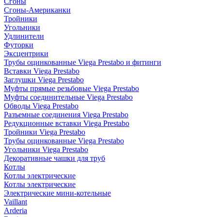
Сгоны
Сгоны-Американки
Тройники
Угольники
Удлинители
Футорки
Эксцентрики
Трубы оцинкованные Viega Prestabo и фитинги
Вставки Viega Prestabo
Заглушки Viega Prestabo
Муфты прямые резьбовые Viega Prestabo
Муфты соединительные Viega Prestabo
Обводы Viega Prestabo
Разъемные соединения Viega Prestabo
Редукционные вставки Viega Prestabo
Тройники Viega Prestabo
Трубы оцинкованные Viega Prestabo
Угольники Viega Prestabo
Декоративные чашки для труб
Котлы
Котлы электрические
Котлы электрические
Электрические мини-котельные
Vaillant
Arderia