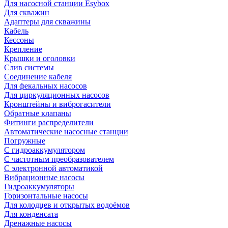
Для насосной станции Esybox
Для скважин
Адаптеры для скважины
Кабель
Кессоны
Крепление
Крышки и оголовки
Слив системы
Соединение кабеля
Для фекальных насосов
Для циркуляционных насосов
Кронштейны и виброгасители
Обратные клапаны
Фитинги распределители
Автоматические насосные станции
Погружные
С гидроаккумулятором
С частотным преобразователем
С электронной автоматикой
Вибрационные насосы
Гидроаккумуляторы
Горизонтальные насосы
Для колодцев и открытых водоёмов
Для конденсата
Дренажные насосы