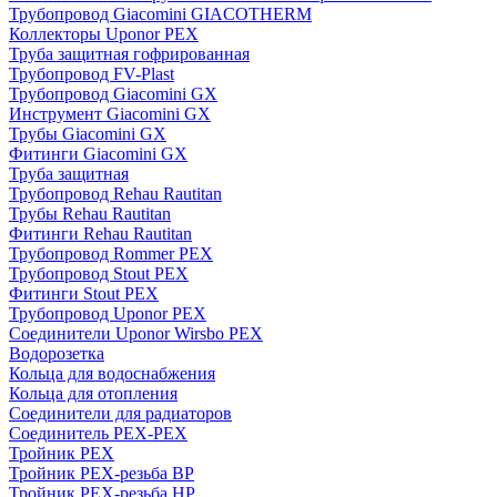
Трубопровод Giacomini GIACOTHERM
Коллекторы Uponor PEX
Труба защитная гофрированная
Трубопровод FV-Plast
Трубопровод Giacomini GX
Инструмент Giacomini GX
Трубы Giacomini GX
Фитинги Giacomini GX
Труба защитная
Трубопровод Rehau Rautitan
Трубы Rehau Rautitan
Фитинги Rehau Rautitan
Трубопровод Rommer PEX
Трубопровод Stout PEX
Фитинги Stout PEX
Трубопровод Uponor PEX
Соединители Uponor Wirsbo PEX
Водорозетка
Кольца для водоснабжения
Кольца для отопления
Соединители для радиаторов
Соединитель PEX-PEX
Тройник PEX
Тройник PEX-резьба ВР
Тройник PEX-резьба НР