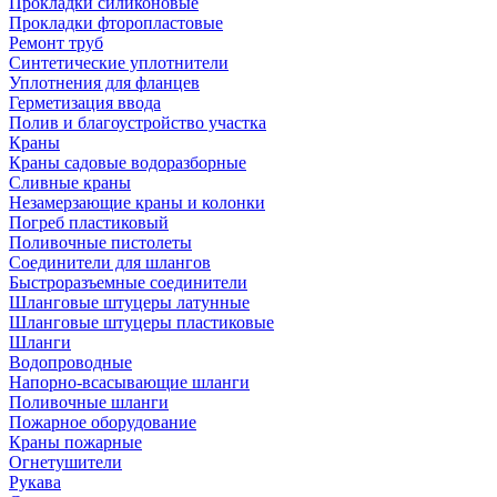
Прокладки силиконовые
Прокладки фторопластовые
Ремонт труб
Синтетические уплотнители
Уплотнения для фланцев
Герметизация ввода
Полив и благоустройство участка
Краны
Краны садовые водоразборные
Сливные краны
Незамерзающие краны и колонки
Погреб пластиковый
Поливочные пистолеты
Соединители для шлангов
Быстроразъемные соединители
Шланговые штуцеры латунные
Шланговые штуцеры пластиковые
Шланги
Водопроводные
Напорно-всасывающие шланги
Поливочные шланги
Пожарное оборудование
Краны пожарные
Огнетушители
Рукава