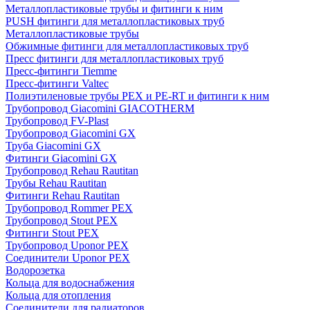
Металлопластиковые трубы и фитинги к ним
PUSH фитинги для металлопластиковых труб
Металлопластиковые трубы
Обжимные фитинги для металлопластиковых труб
Пресс фитинги для металлопластиковых труб
Пресс-фитинги Tiemme
Пресс-фитинги Valtec
Полиэтиленовые трубы PEX и PE-RT и фитинги к ним
Трубопровод Giacomini GIACOTHERM
Трубопровод FV-Plast
Трубопровод Giacomini GX
Труба Giacomini GX
Фитинги Giacomini GX
Трубопровод Rehau Rautitan
Трубы Rehau Rautitan
Фитинги Rehau Rautitan
Трубопровод Rommer PEX
Трубопровод Stout PEX
Фитинги Stout PEX
Трубопровод Uponor PEX
Соединители Uponor PEX
Водорозетка
Кольца для водоснабжения
Кольца для отопления
Соединители для радиаторов