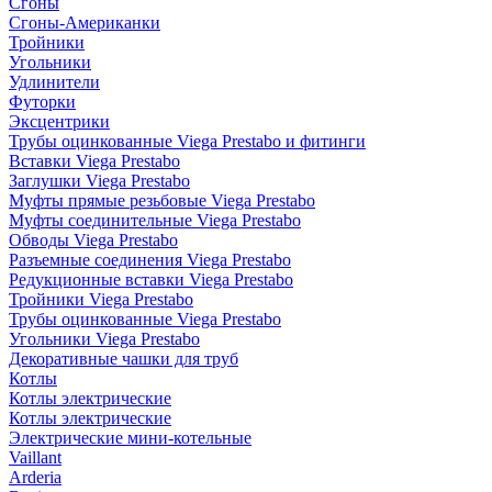
Сгоны
Сгоны-Американки
Тройники
Угольники
Удлинители
Футорки
Эксцентрики
Трубы оцинкованные Viega Prestabo и фитинги
Вставки Viega Prestabo
Заглушки Viega Prestabo
Муфты прямые резьбовые Viega Prestabo
Муфты соединительные Viega Prestabo
Обводы Viega Prestabo
Разъемные соединения Viega Prestabo
Редукционные вставки Viega Prestabo
Тройники Viega Prestabo
Трубы оцинкованные Viega Prestabo
Угольники Viega Prestabo
Декоративные чашки для труб
Котлы
Котлы электрические
Котлы электрические
Электрические мини-котельные
Vaillant
Arderia