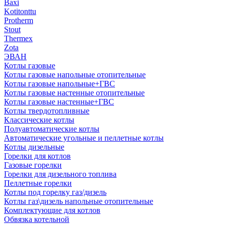
Baxi
Kotitonttu
Protherm
Stout
Thermex
Zota
ЭВАН
Котлы газовые
Котлы газовые напольные отопительные
Котлы газовые напольные+ГВС
Котлы газовые настенные отопительные
Котлы газовые настенные+ГВС
Котлы твердотопливные
Классические котлы
Полуавтоматические котлы
Автоматические угольные и пеллетные котлы
Котлы дизельные
Горелки для котлов
Газовые горелки
Горелки для дизельного топлива
Пеллетные горелки
Котлы под горелку газ/дизель
Котлы газ\дизель напольные отопительные
Комплектующие для котлов
Обвязка котельной