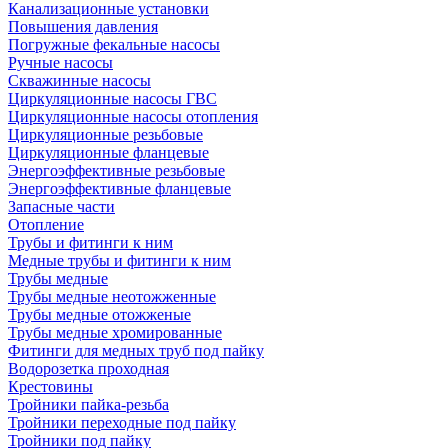
Канализационные установки
Повышения давления
Погружные фекальные насосы
Ручные насосы
Скважинные насосы
Циркуляционные насосы ГВС
Циркуляционные насосы отопления
Циркуляционные резьбовые
Циркуляционные фланцевые
Энергоэффективные резьбовые
Энергоэффективные фланцевые
Запасные части
Отопление
Трубы и фитинги к ним
Медные трубы и фитинги к ним
Трубы медные
Трубы медные неотожженные
Трубы медные отожженые
Трубы медные хромированные
Фитинги для медных труб под пайку
Водорозетка проходная
Крестовины
Тройники пайка-резьба
Тройники переходные под пайку
Тройники под пайку