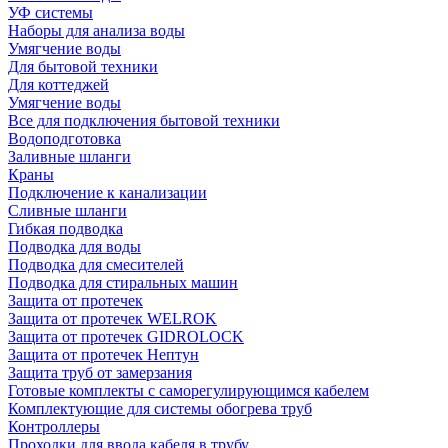
УФ системы
Наборы для анализа воды
Умягчение воды
Для бытовой техники
Для коттеджей
Умягчение воды
Все для подключения бытовой техники
Водоподготовка
Заливные шланги
Краны
Подключение к канализации
Сливные шланги
Гибкая подводка
Подводка для воды
Подводка для смесителей
Подводка для стиральных машин
Защита от протечек
Защита от протечек WELROK
Защита от протечек GIDROLOCK
Защита от протечек Нептун
Защита труб от замерзания
Готовые комплекты с саморегулирующимся кабелем
Комплектующие для системы обогрева труб
Контроллеры
Проходки для ввода кабеля в трубу