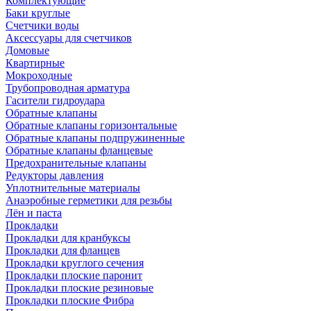
Комплектующие
Баки круглые
Счетчики воды
Аксессуары для счетчиков
Домовые
Квартирные
Мокроходные
Трубопроводная арматура
Гасители гидроудара
Обратные клапаны
Обратные клапаны горизонтальные
Обратные клапаны подпружиненные
Обратные клапаны фланцевые
Предохранительные клапаны
Редукторы давления
Уплотнительные материалы
Анаэробные герметики для резьбы
Лён и паста
Прокладки
Прокладки для кранбуксы
Прокладки для фланцев
Прокладки круглого сечения
Прокладки плоские паронит
Прокладки плоские резиновые
Прокладки плоские Фибра