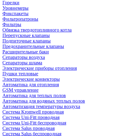
Горелки
Уровнемеры
Фикспакеты
Фильтропатроны
Фильтры
Обвязка твердотопливного котла
Перепускные клапаны
Подпиточные клапаны
Предохранительные клапаны
Расширительные баки
Сепараторы воздуха
Сепараторы шлама
Электрические приборы отопления
Пушки тепловые
Электрические конвекторы
Автоматика для отопления
GSM управление
Автоматика для теплых полов
Автоматика для водяных теплых полов
Автоматизация температуры воздуха
Система Kromwell проводная
Система Uni-Fitt проводная
Система Uni-Fitt беспроводная
Система Salus проводная
Система Salus беспроводная