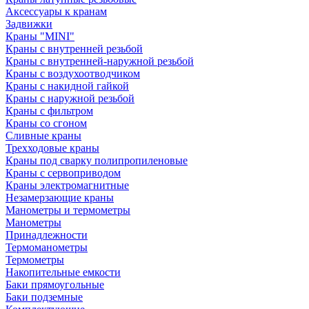
Аксессуары к кранам
Задвижки
Краны "MINI"
Краны с внутренней резьбой
Краны с внутренней-наружной резьбой
Краны с воздухоотводчиком
Краны с накидной гайкой
Краны с наружной резьбой
Краны с фильтром
Краны со сгоном
Сливные краны
Трехходовые краны
Краны под сварку полипропиленовые
Краны с сервоприводом
Краны электромагнитные
Незамерзающие краны
Манометры и термометры
Манометры
Принадлежности
Термоманометры
Термометры
Накопительные емкости
Баки прямоугольные
Баки подземные