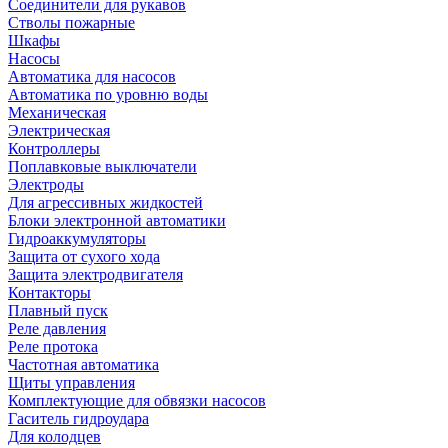
Соединители для рукавов
Стволы пожарные
Шкафы
Насосы
Автоматика для насосов
Автоматика по уровню воды
Механическая
Электрическая
Контроллеры
Поплавковые выключатели
Электроды
Для агрессивных жидкостей
Блоки электронной автоматики
Гидроаккумуляторы
Защита от сухого хода
Защита электродвигателя
Контакторы
Плавный пуск
Реле давления
Реле протока
Частотная автоматика
Щиты управления
Комплектующие для обвязки насосов
Гаситель гидроудара
Для колодцев