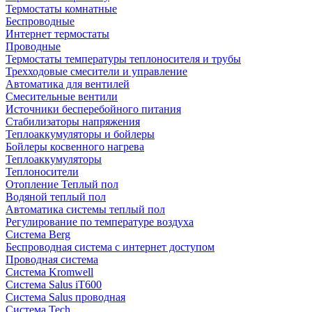
Термостаты комнатные
Беспроводные
Интернет термостаты
Проводные
Термостаты температуры теплоносителя и трубы
Трехходовые смесители и управление
Автоматика для вентилей
Смесительные вентили
Источники бесперебойного питания
Стабилизаторы напряжения
Теплоаккумуляторы и бойлеры
Бойлеры косвенного нагрева
Теплоаккумуляторы
Теплоносители
Отопление Теплый пол
Водяной теплый пол
Автоматика системы теплый пол
Регулирование по температуре воздуха
Система Berg
Беспроводная система с интернет доступом
Проводная система
Система Kromwell
Система Salus iT600
Система Salus проводная
Система Tech