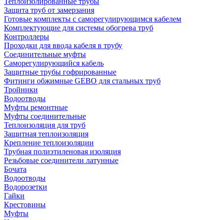
Теплоизолированные трубы
Защита труб от замерзания
Готовые комплекты с саморегулирующимся кабелем
Комплектующие для системы обогрева труб
Контроллеры
Проходки для ввода кабеля в трубу
Соединительные муфты
Саморегулирующийся кабель
Защитные трубы гофрированные
Фитинги обжимные GEBO для стальных труб
Тройники
Водоотводы
Муфты ремонтные
Муфты соединительные
Теплоизоляция для труб
Защитная теплоизоляция
Крепление теплоизоляции
Трубная полиэтиленовая изоляция
Резьбовые соединители латунные
Бочата
Водоотводы
Водорозетки
Гайки
Крестовины
Муфты