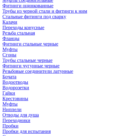
Муфты соединительные
Фитинги оцинкованные
Трубы из черной стали и фитинги к ним
Стальные фитинги под сварку
Калачи
Переходы конусные
Резьба стальная
Фланцы
Фитинги стальные черные
Муфты
Сгоны
Трубы стальные черные
Фитинги чугунные черные
Резьбовые соединители латунные
Бочата
Водоотводы
Водорозетки
Гайки
Крестовины
Муфты
Ниппели
Отводы для душа
Переходники
Пробки
Пробки для испытания