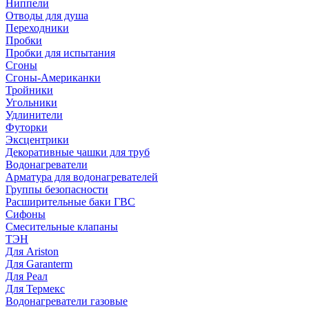
Ниппели
Отводы для душа
Переходники
Пробки
Пробки для испытания
Сгоны
Сгоны-Американки
Тройники
Угольники
Удлинители
Футорки
Эксцентрики
Декоративные чашки для труб
Водонагреватели
Арматура для водонагревателей
Группы безопасности
Расширительные баки ГВС
Сифоны
Смесительные клапаны
ТЭН
Для Ariston
Для Garanterm
Для Реал
Для Термекс
Водонагреватели газовые