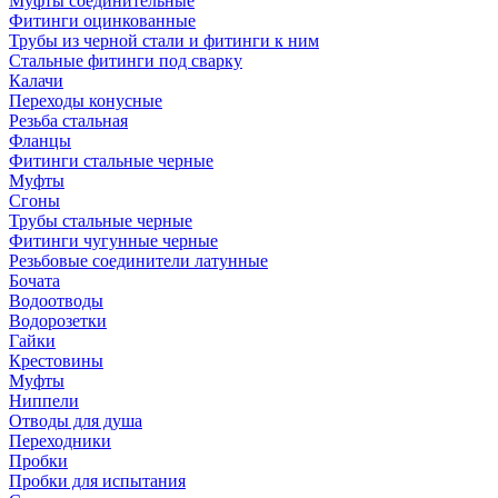
Муфты соединительные
Фитинги оцинкованные
Трубы из черной стали и фитинги к ним
Стальные фитинги под сварку
Калачи
Переходы конусные
Резьба стальная
Фланцы
Фитинги стальные черные
Муфты
Сгоны
Трубы стальные черные
Фитинги чугунные черные
Резьбовые соединители латунные
Бочата
Водоотводы
Водорозетки
Гайки
Крестовины
Муфты
Ниппели
Отводы для душа
Переходники
Пробки
Пробки для испытания