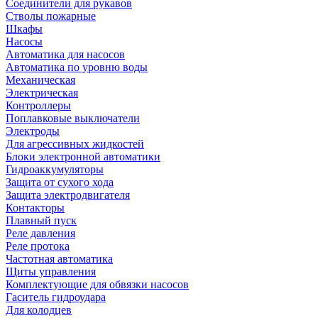
Соединители для рукавов
Стволы пожарные
Шкафы
Насосы
Автоматика для насосов
Автоматика по уровню воды
Механическая
Электрическая
Контроллеры
Поплавковые выключатели
Электроды
Для агрессивных жидкостей
Блоки электронной автоматики
Гидроаккумуляторы
Защита от сухого хода
Защита электродвигателя
Контакторы
Плавный пуск
Реле давления
Реле протока
Частотная автоматика
Щиты управления
Комплектующие для обвязки насосов
Гаситель гидроудара
Для колодцев