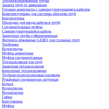
Теплоизолированные трубы
Защита труб от замерзания
Готовые комплекты с саморегулирующимся кабелем
Комплектующие для системы обогрева труб
Контроллеры
Проходки для ввода кабеля в трубу
Соединительные муфты
Саморегулирующийся кабель
Защитные трубы гофрированные
Фитинги обжимные GEBO для стальных труб
Тройники
Водоотводы
Муфты ремонтные
Муфты соединительные
Теплоизоляция для труб
Защитная теплоизоляция
Крепление теплоизоляции
Трубная полиэтиленовая изоляция
Резьбовые соединители латунные
Бочата
Водоотводы
Водорозетки
Гайки
Крестовины
Муфты