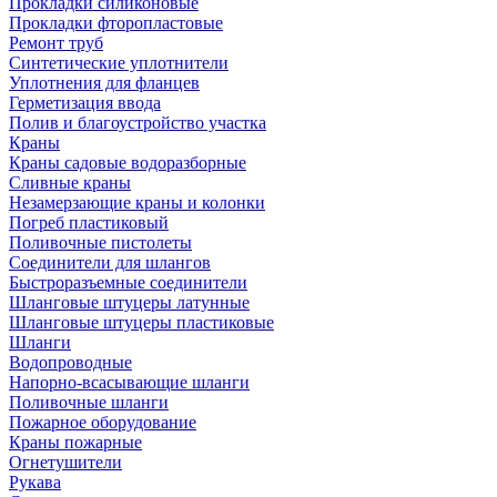
Прокладки силиконовые
Прокладки фторопластовые
Ремонт труб
Синтетические уплотнители
Уплотнения для фланцев
Герметизация ввода
Полив и благоустройство участка
Краны
Краны садовые водоразборные
Сливные краны
Незамерзающие краны и колонки
Погреб пластиковый
Поливочные пистолеты
Соединители для шлангов
Быстроразъемные соединители
Шланговые штуцеры латунные
Шланговые штуцеры пластиковые
Шланги
Водопроводные
Напорно-всасывающие шланги
Поливочные шланги
Пожарное оборудование
Краны пожарные
Огнетушители
Рукава