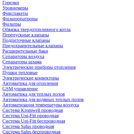
Горелки
Уровнемеры
Фикспакеты
Фильтропатроны
Фильтры
Обвязка твердотопливного котла
Перепускные клапаны
Подпиточные клапаны
Предохранительные клапаны
Расширительные баки
Сепараторы воздуха
Сепараторы шлама
Электрические приборы отопления
Пушки тепловые
Электрические конвекторы
Автоматика для отопления
GSM управление
Автоматика для теплых полов
Автоматика для водяных теплых полов
Автоматизация температуры воздуха
Система Kromwell проводная
Система Uni-Fitt проводная
Система Uni-Fitt беспроводная
Система Salus проводная
Система Salus беспроводная