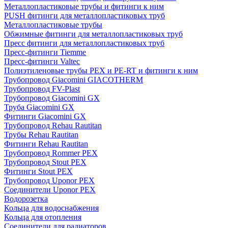
Металлопластиковые трубы и фитинги к ним
PUSH фитинги для металлопластиковых труб
Металлопластиковые трубы
Обжимные фитинги для металлопластиковых труб
Пресс фитинги для металлопластиковых труб
Пресс-фитинги Tiemme
Пресс-фитинги Valtec
Полиэтиленовые трубы PEX и PE-RT и фитинги к ним
Трубопровод Giacomini GIACOTHERM
Трубопровод FV-Plast
Трубопровод Giacomini GX
Труба Giacomini GX
Фитинги Giacomini GX
Трубопровод Rehau Rautitan
Трубы Rehau Rautitan
Фитинги Rehau Rautitan
Трубопровод Rommer PEX
Трубопровод Stout PEX
Фитинги Stout PEX
Трубопровод Uponor PEX
Соединители Uponor PEX
Водорозетка
Кольца для водоснабжения
Кольца для отопления
Соединители для радиаторов