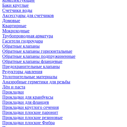
Комплектующие
Баки круглые
Счетчики воды
Аксессуары для счетчиков
Домовые
Квартирные
Мокроходные
Трубопроводная арматура
Гасители гидроудара
Обратные клапаны
Обратные клапаны горизонтальные
Обратные клапаны подпружиненные
Обратные клапаны фланцевые
Предохранительные клапаны
Редукторы давления
Уплотнительные материалы
Анаэробные герметики для резьбы
Лён и паста
Прокладки
Прокладки для кранбуксы
Прокладки для фланцев
Прокладки круглого сечения
Прокладки плоские паронит
Прокладки плоские резиновые
Прокладки плоские Фибра