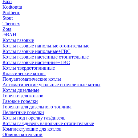
Baxi
Kotitonttu
Protherm
Stout
Thermex
Zota
ЭВАН
Котлы газовые
Котлы газовые напольные отопительные
Котлы газовые напольные+ГВС
Котлы газовые настенные отопительные
Котлы газовые настенные+ГВС
Котлы твердотопливные
Классические котлы
Полуавтоматические котлы
Автоматические угольные и пеллетные котлы
Котлы дизельные
Горелки для котлов
Газовые горелки
Горелки для дизельного топлива
Пеллетные горелки
Котлы под горелку газ/дизель
Котлы газ\дизель напольные отопительные
Комплектующие для котлов
Обвязка котельной