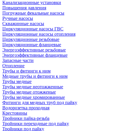
Канализационные установки
Повышения давления
Погружные фекальные насосы
Ручные насосы
Скважинные насосы
Циркуляционные насосы ГВС
Циркуляционные насосы отопления
Циркуляционные резьбовые
Циркуляционные фланцевые
Энергоэффективные резьбовые
Энергоэффективные фланцевые
Запасные части
Отопление
Трубы и фитинги к ним
Медные трубы и фитинги к ним
Трубы медные
Трубы медные неотожженные
Трубы медные отожженые
Трубы медные хромированные
Фитинги для медных труб под пайку
Водорозетка проходная
Крестовины
Тройники пайка-резьба
Тройники переходные под пайку
Тройники под пайку