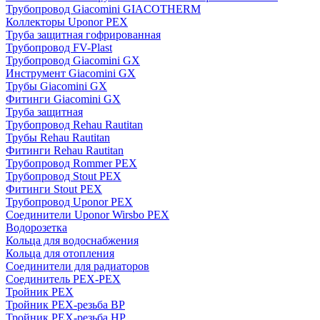
Трубопровод Giacomini GIACOTHERM
Коллекторы Uponor PEX
Труба защитная гофрированная
Трубопровод FV-Plast
Трубопровод Giacomini GX
Инструмент Giacomini GX
Трубы Giacomini GX
Фитинги Giacomini GX
Труба защитная
Трубопровод Rehau Rautitan
Трубы Rehau Rautitan
Фитинги Rehau Rautitan
Трубопровод Rommer PEX
Трубопровод Stout PEX
Фитинги Stout PEX
Трубопровод Uponor PEX
Соединители Uponor Wirsbo PEX
Водорозетка
Кольца для водоснабжения
Кольца для отопления
Соединители для радиаторов
Соединитель PEX-PEX
Тройник PEX
Тройник PEX-резьба ВР
Тройник PEX-резьба НР