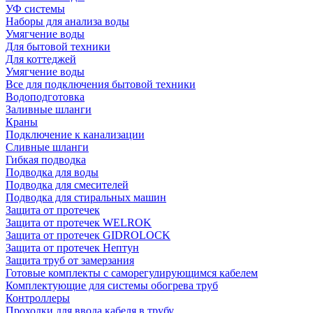
УФ системы
Наборы для анализа воды
Умягчение воды
Для бытовой техники
Для коттеджей
Умягчение воды
Все для подключения бытовой техники
Водоподготовка
Заливные шланги
Краны
Подключение к канализации
Сливные шланги
Гибкая подводка
Подводка для воды
Подводка для смесителей
Подводка для стиральных машин
Защита от протечек
Защита от протечек WELROK
Защита от протечек GIDROLOCK
Защита от протечек Нептун
Защита труб от замерзания
Готовые комплекты с саморегулирующимся кабелем
Комплектующие для системы обогрева труб
Контроллеры
Проходки для ввода кабеля в трубу