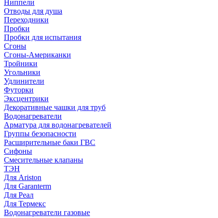
Ниппели
Отводы для душа
Переходники
Пробки
Пробки для испытания
Сгоны
Сгоны-Американки
Тройники
Угольники
Удлинители
Футорки
Эксцентрики
Декоративные чашки для труб
Водонагреватели
Арматура для водонагревателей
Группы безопасности
Расширительные баки ГВС
Сифоны
Смесительные клапаны
ТЭН
Для Ariston
Для Garanterm
Для Реал
Для Термекс
Водонагреватели газовые