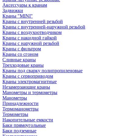
Аксессуары к кранам
Задвижки
Краны "MINI"
Краны с внутренней резьбой
Краны с внутренней-наружной резьбой
Краны с воздухоотводчиком
Краны с накидной гайкой
Краны с наружной резьбой
Краны с фильтром
Краны со сгоном
Сливные краны
Трехходовые краны
Краны под сварку полипропиленовые
Краны с сервоприводом
Краны электромагнитные
Незамерзающие краны
Манометры и термометры
Манометры
Принадлежности
Термоманометры
Термометры
Накопительные емкости
Баки прямоугольные
Баки подземные