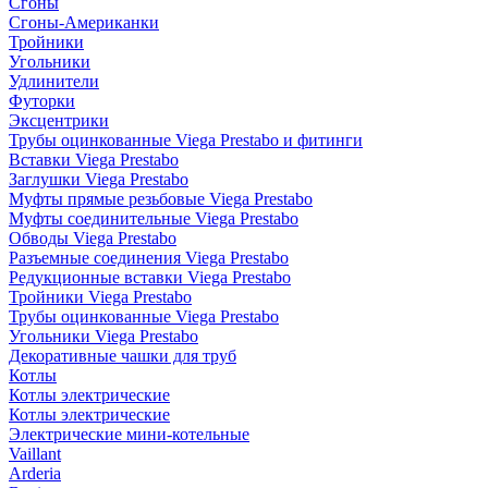
Сгоны
Сгоны-Американки
Тройники
Угольники
Удлинители
Футорки
Эксцентрики
Трубы оцинкованные Viega Prestabo и фитинги
Вставки Viega Prestabo
Заглушки Viega Prestabo
Муфты прямые резьбовые Viega Prestabo
Муфты соединительные Viega Prestabo
Обводы Viega Prestabo
Разъемные соединения Viega Prestabo
Редукционные вставки Viega Prestabo
Тройники Viega Prestabo
Трубы оцинкованные Viega Prestabo
Угольники Viega Prestabo
Декоративные чашки для труб
Котлы
Котлы электрические
Котлы электрические
Электрические мини-котельные
Vaillant
Arderia