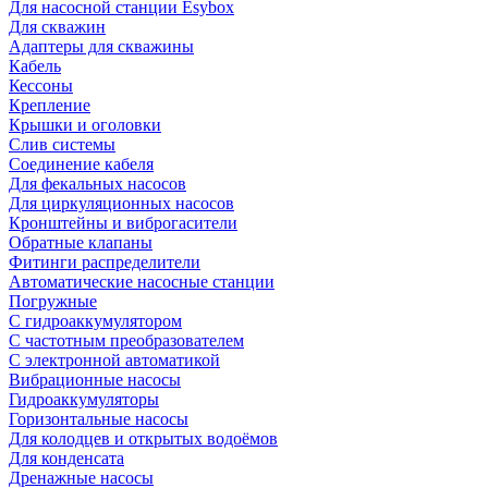
Для насосной станции Esybox
Для скважин
Адаптеры для скважины
Кабель
Кессоны
Крепление
Крышки и оголовки
Слив системы
Соединение кабеля
Для фекальных насосов
Для циркуляционных насосов
Кронштейны и виброгасители
Обратные клапаны
Фитинги распределители
Автоматические насосные станции
Погружные
С гидроаккумулятором
С частотным преобразователем
С электронной автоматикой
Вибрационные насосы
Гидроаккумуляторы
Горизонтальные насосы
Для колодцев и открытых водоёмов
Для конденсата
Дренажные насосы