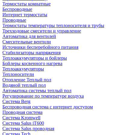
Термостаты комнатные
Беспроводные
Интернет термостаты
Проводные
Термостаты температуры теплоносителя и трубы
Трехходовые смесители и управление
Автоматика для вентилей
Смесительные вентили
Источники бесперебойного питания
Стабилизаторы напряжения
Теплоаккумуляторы и бойлеры
Бойлеры косвенного нагрева
Теплоаккумуляторы
Теплоносители
Отопление Теплый пол
Водяной теплый пол
Автоматика системы теплый пол
Регулирование по температуре воздуха
Система Berg
Беспроводная система с интернет доступом
Проводная система
Система Kromwell
Система Salus iT600
Система Salus проводная
Система Tech