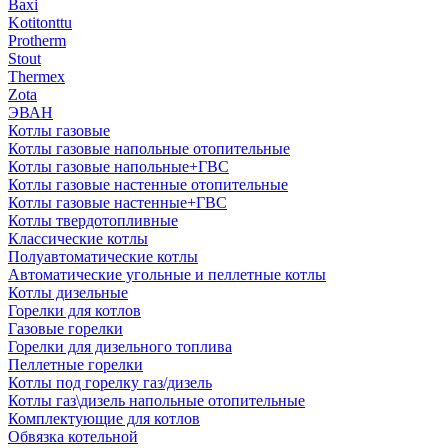
Baxi
Kotitonttu
Protherm
Stout
Thermex
Zota
ЭВАН
Котлы газовые
Котлы газовые напольные отопительные
Котлы газовые напольные+ГВС
Котлы газовые настенные отопительные
Котлы газовые настенные+ГВС
Котлы твердотопливные
Классические котлы
Полуавтоматические котлы
Автоматические угольные и пеллетные котлы
Котлы дизельные
Горелки для котлов
Газовые горелки
Горелки для дизельного топлива
Пеллетные горелки
Котлы под горелку газ/дизель
Котлы газ\дизель напольные отопительные
Комплектующие для котлов
Обвязка котельной