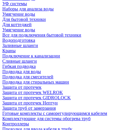
УФ системы
Наборы для анализа воды
Умягчение воды
Для бытовой техники
Для коттеджей
Умягчение воды
Все для подключения бытовой техники
Водоподготовка
Заливные шланги
Краны
Подключение к канализации
Сливные шланги
Гибкая подводка
Подводка для воды
Подводка для смесителей
Подводка для стиральных машин
Защита от протечек
Защита от протечек WELROK
Защита от протечек GIDROLOCK
Защита от протечек Нептун
Защита труб от замерзания
Готовые комплекты с саморегулирующимся кабелем
Комплектующие для системы обогрева труб
Контроллеры
Проходки для ввода кабеля в трубу