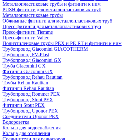
Металлопластиковые трубы и фитинги к ним
PUSH фитинги для металлопластиковых труб
Металлопластиковые трубы
Обжимные фитинги для металлопластиковых труб
Пресс фитинги для металлопластиковых труб
Пресс-фитинги Tiemme
Пресс-фитинги Valtec
Полиэтиленовые трубы PEX и PE-RT и фитинги к ним
Трубопровод Giacomini GIACOTHERM
Трубопровод FV-Plast
Трубопровод Giacomini GX
Труба Giacomini GX
Фитинги Giacomini GX
Трубопровод Rehau Rautitan
Трубы Rehau Rautitan
Фитинги Rehau Rautitan
Трубопровод Rommer PEX
Трубопровод Stout PEX
Фитинги Stout PEX
Трубопровод Uponor PEX
Соединители Uponor PEX
Водорозетка
Кольца для водоснабжения
Кольца для отопления
Соединители для радиаторов