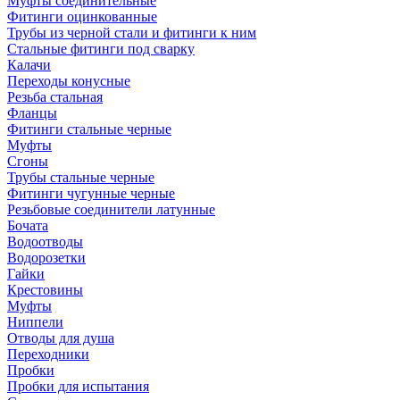
Муфты соединительные
Фитинги оцинкованные
Трубы из черной стали и фитинги к ним
Стальные фитинги под сварку
Калачи
Переходы конусные
Резьба стальная
Фланцы
Фитинги стальные черные
Муфты
Сгоны
Трубы стальные черные
Фитинги чугунные черные
Резьбовые соединители латунные
Бочата
Водоотводы
Водорозетки
Гайки
Крестовины
Муфты
Ниппели
Отводы для душа
Переходники
Пробки
Пробки для испытания