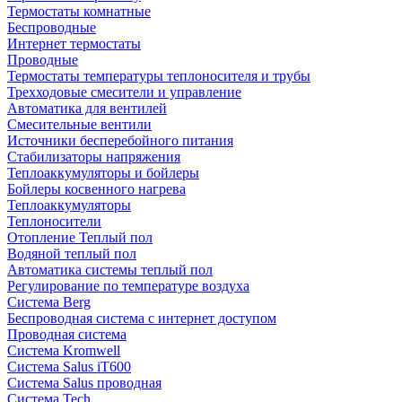
Термостаты комнатные
Беспроводные
Интернет термостаты
Проводные
Термостаты температуры теплоносителя и трубы
Трехходовые смесители и управление
Автоматика для вентилей
Смесительные вентили
Источники бесперебойного питания
Стабилизаторы напряжения
Теплоаккумуляторы и бойлеры
Бойлеры косвенного нагрева
Теплоаккумуляторы
Теплоносители
Отопление Теплый пол
Водяной теплый пол
Автоматика системы теплый пол
Регулирование по температуре воздуха
Система Berg
Беспроводная система с интернет доступом
Проводная система
Система Kromwell
Система Salus iT600
Система Salus проводная
Система Tech