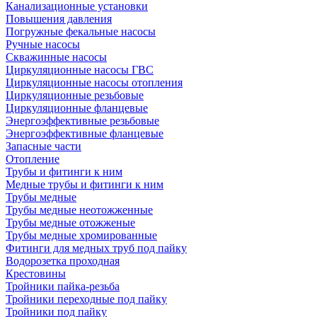
Канализационные установки
Повышения давления
Погружные фекальные насосы
Ручные насосы
Скважинные насосы
Циркуляционные насосы ГВС
Циркуляционные насосы отопления
Циркуляционные резьбовые
Циркуляционные фланцевые
Энергоэффективные резьбовые
Энергоэффективные фланцевые
Запасные части
Отопление
Трубы и фитинги к ним
Медные трубы и фитинги к ним
Трубы медные
Трубы медные неотожженные
Трубы медные отожженые
Трубы медные хромированные
Фитинги для медных труб под пайку
Водорозетка проходная
Крестовины
Тройники пайка-резьба
Тройники переходные под пайку
Тройники под пайку