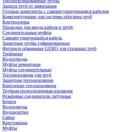
Теплоизолированные трубы
Защита труб от замерзания
Готовые комплекты с саморегулирующимся кабелем
Комплектующие для системы обогрева труб
Контроллеры
Проходки для ввода кабеля в трубу
Соединительные муфты
Саморегулирующийся кабель
Защитные трубы гофрированные
Фитинги обжимные GEBO для стальных труб
Тройники
Водоотводы
Муфты ремонтные
Муфты соединительные
Теплоизоляция для труб
Защитная теплоизоляция
Крепление теплоизоляции
Трубная полиэтиленовая изоляция
Резьбовые соединители латунные
Бочата
Водоотводы
Водорозетки
Гайки
Крестовины
Муфты