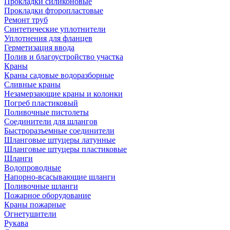
Прокладки силиконовые
Прокладки фторопластовые
Ремонт труб
Синтетические уплотнители
Уплотнения для фланцев
Герметизация ввода
Полив и благоустройство участка
Краны
Краны садовые водоразборные
Сливные краны
Незамерзающие краны и колонки
Погреб пластиковый
Поливочные пистолеты
Соединители для шлангов
Быстроразъемные соединители
Шланговые штуцеры латунные
Шланговые штуцеры пластиковые
Шланги
Водопроводные
Напорно-всасывающие шланги
Поливочные шланги
Пожарное оборудование
Краны пожарные
Огнетушители
Рукава