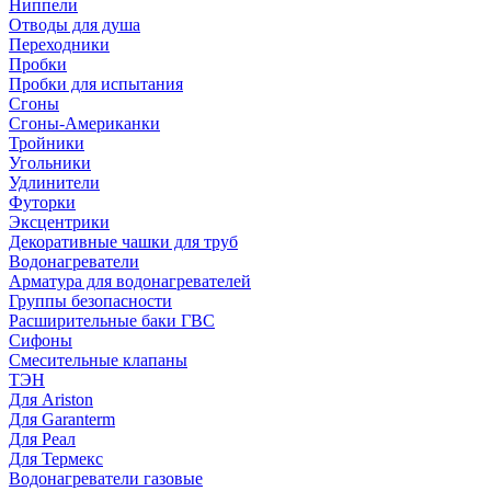
Ниппели
Отводы для душа
Переходники
Пробки
Пробки для испытания
Сгоны
Сгоны-Американки
Тройники
Угольники
Удлинители
Футорки
Эксцентрики
Декоративные чашки для труб
Водонагреватели
Арматура для водонагревателей
Группы безопасности
Расширительные баки ГВС
Сифоны
Смесительные клапаны
ТЭН
Для Ariston
Для Garanterm
Для Реал
Для Термекс
Водонагреватели газовые