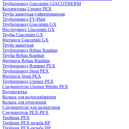
Трубопровод Giacomini GIACOTHERM
Коллекторы Uponor PEX
Труба защитная гофрированная
Трубопровод FV-Plast
Трубопровод Giacomini GX
Инструмент Giacomini GX
Трубы Giacomini GX
Фитинги Giacomini GX
Труба защитная
Трубопровод Rehau Rautitan
Трубы Rehau Rautitan
Фитинги Rehau Rautitan
Трубопровод Rommer PEX
Трубопровод Stout PEX
Фитинги Stout PEX
Трубопровод Uponor PEX
Соединители Uponor Wirsbo PEX
Водорозетка
Кольца для водоснабжения
Кольца для отопления
Соединители для радиаторов
Соединитель PEX-PEX
Тройник PEX
Тройник PEX-резьба ВР
Тройник PEX-резьба НР