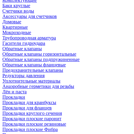
Комплектующие
Баки круглые
Счетчики воды
Аксессуары для счетчиков
Домовые
Квартирные
Мокроходные
Трубопроводная арматура
Гасители гидроудара
Обратные клапаны
Обратные клапаны горизонтальные
Обратные клапаны подпружиненные
Обратные клапаны фланцевые
Предохранительные клапаны
Редукторы давления
Уплотнительные материалы
Анаэробные герметики для резьбы
Лён и паста
Прокладки
Прокладки для кранбуксы
Прокладки для фланцев
Прокладки круглого сечения
Прокладки плоские паронит
Прокладки плоские резиновые
Прокладки плоские Фибра