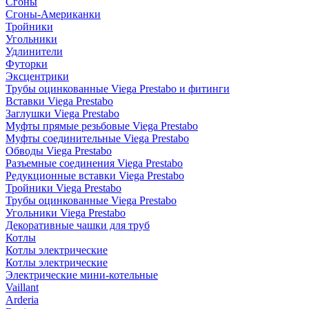
Сгоны
Сгоны-Американки
Тройники
Угольники
Удлинители
Футорки
Эксцентрики
Трубы оцинкованные Viega Prestabo и фитинги
Вставки Viega Prestabo
Заглушки Viega Prestabo
Муфты прямые резьбовые Viega Prestabo
Муфты соединительные Viega Prestabo
Обводы Viega Prestabo
Разъемные соединения Viega Prestabo
Редукционные вставки Viega Prestabo
Тройники Viega Prestabo
Трубы оцинкованные Viega Prestabo
Угольники Viega Prestabo
Декоративные чашки для труб
Котлы
Котлы электрические
Котлы электрические
Электрические мини-котельные
Vaillant
Arderia