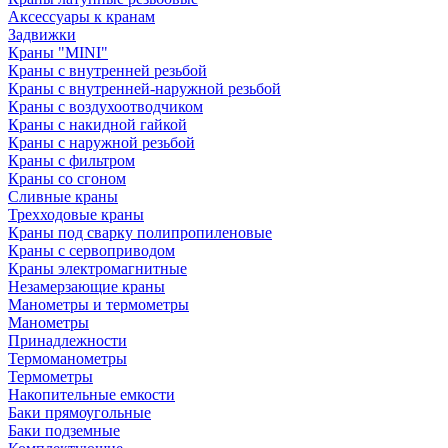
Аксессуары к кранам
Задвижки
Краны "MINI"
Краны с внутренней резьбой
Краны с внутренней-наружной резьбой
Краны с воздухоотводчиком
Краны с накидной гайкой
Краны с наружной резьбой
Краны с фильтром
Краны со сгоном
Сливные краны
Трехходовые краны
Краны под сварку полипропиленовые
Краны с сервоприводом
Краны электромагнитные
Незамерзающие краны
Манометры и термометры
Манометры
Принадлежности
Термоманометры
Термометры
Накопительные емкости
Баки прямоугольные
Баки подземные