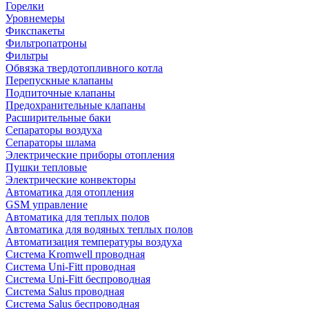
Горелки
Уровнемеры
Фикспакеты
Фильтропатроны
Фильтры
Обвязка твердотопливного котла
Перепускные клапаны
Подпиточные клапаны
Предохранительные клапаны
Расширительные баки
Сепараторы воздуха
Сепараторы шлама
Электрические приборы отопления
Пушки тепловые
Электрические конвекторы
Автоматика для отопления
GSM управление
Автоматика для теплых полов
Автоматика для водяных теплых полов
Автоматизация температуры воздуха
Система Kromwell проводная
Система Uni-Fitt проводная
Система Uni-Fitt беспроводная
Система Salus проводная
Система Salus беспроводная