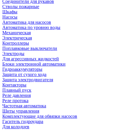
Соединители для рукавов
Стволы пожарные
Шкафы
Насосы
Автоматика для насосов
Автоматика по уровню воды
Механическая
Электрическая
Контроллеры
Поплавковые выключатели
Электроды
Для агрессивных жидкостей
Блоки электронной автоматики
Гидроаккумуляторы
Защита от сухого хода
Защита электродвигателя
Контакторы
Плавный пуск
Реле давления
Реле протока
Частотная автоматика
Щиты управления
Комплектующие для обвязки насосов
Гаситель гидроудара
Для колодцев