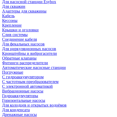
Для насосной станции Esybox
Для скважин
Адаптеры для скважины
Кабель
Кессоны
Крепление
Крышки и оголовки
Слив системы
Соединение кабеля
Для фекальных насосов
Для циркуляционных насосов
Кронштейны и виброгасители
Обратные клапаны
Фитинги распределители
Автоматические насосные станции
Погружные
С гидроаккумулятором
С частотным преобразователем
С электронной автоматикой
Вибрационные насосы
Гидроаккумуляторы
Горизонтальные насосы
Для колодцев и открытых водоёмов
Для конденсата
Дренажные насосы