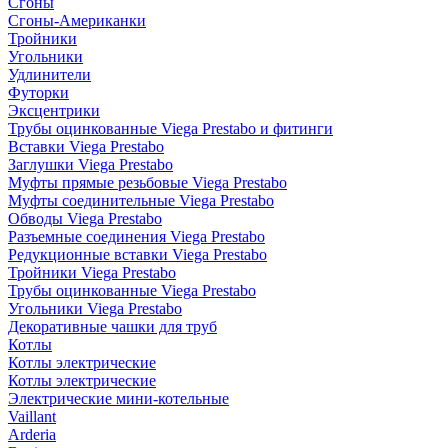
Сгоны
Сгоны-Американки
Тройники
Угольники
Удлинители
Футорки
Эксцентрики
Трубы оцинкованные Viega Prestabo и фитинги
Вставки Viega Prestabo
Заглушки Viega Prestabo
Муфты прямые резьбовые Viega Prestabo
Муфты соединительные Viega Prestabo
Обводы Viega Prestabo
Разъемные соединения Viega Prestabo
Редукционные вставки Viega Prestabo
Тройники Viega Prestabo
Трубы оцинкованные Viega Prestabo
Угольники Viega Prestabo
Декоративные чашки для труб
Котлы
Котлы электрические
Котлы электрические
Электрические мини-котельные
Vaillant
Arderia