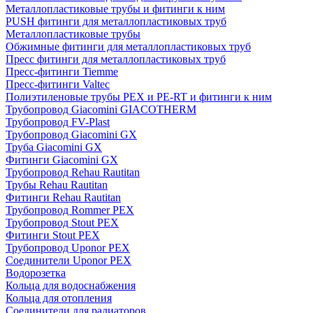
Металлопластиковые трубы и фитинги к ним
PUSH фитинги для металлопластиковых труб
Металлопластиковые трубы
Обжимные фитинги для металлопластиковых труб
Пресс фитинги для металлопластиковых труб
Пресс-фитинги Tiemme
Пресс-фитинги Valtec
Полиэтиленовые трубы PEX и PE-RT и фитинги к ним
Трубопровод Giacomini GIACOTHERM
Трубопровод FV-Plast
Трубопровод Giacomini GX
Труба Giacomini GX
Фитинги Giacomini GX
Трубопровод Rehau Rautitan
Трубы Rehau Rautitan
Фитинги Rehau Rautitan
Трубопровод Rommer PEX
Трубопровод Stout PEX
Фитинги Stout PEX
Трубопровод Uponor PEX
Соединители Uponor PEX
Водорозетка
Кольца для водоснабжения
Кольца для отопления
Соединители для радиаторов