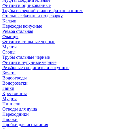
Муфты соединительные
Фитинги оцинкованные
Трубы из черной стали и фитинги к ним
Стальные фитинги под сварку
Калачи
Переходы конусные
Резьба стальная
Фланцы
Фитинги стальные черные
Муфты
Сгоны
Трубы стальные черные
Фитинги чугунные черные
Резьбовые соединители латунные
Бочата
Водоотводы
Водорозетки
Гайки
Крестовины
Муфты
Ниппели
Отводы для душа
Переходники
Пробки
Пробки для испытания