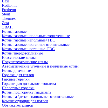
Baxi
Kotitonttu
Protherm
Stout
Thermex
Zota
ЭВАН
Котлы газовые
Котлы газовые напольные отопительные
Котлы газовые напольные+ГВС
Котлы газовые настенные отопительные
Котлы газовые настенные+ГВС
Котлы твердотопливные
Классические котлы
Полуавтоматические котлы
Автоматические угольные и пеллетные котлы
Котлы дизельные
Горелки для котлов
Газовые горелки
Горелки для дизельного топлива
Пеллетные горелки
Котлы под горелку газ/дизель
Котлы газ\дизель напольные отопительные
Комплектующие для котлов
Обвязка котельной