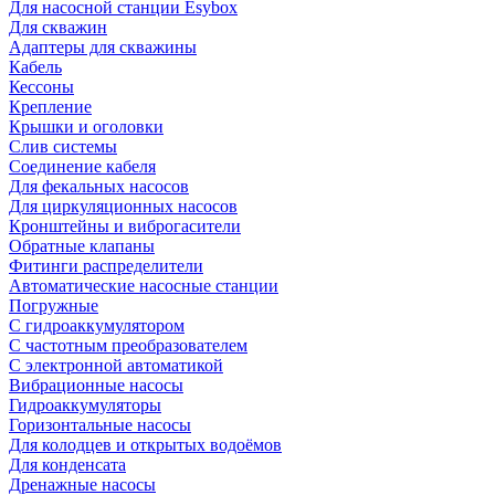
Для насосной станции Esybox
Для скважин
Адаптеры для скважины
Кабель
Кессоны
Крепление
Крышки и оголовки
Слив системы
Соединение кабеля
Для фекальных насосов
Для циркуляционных насосов
Кронштейны и виброгасители
Обратные клапаны
Фитинги распределители
Автоматические насосные станции
Погружные
С гидроаккумулятором
С частотным преобразователем
С электронной автоматикой
Вибрационные насосы
Гидроаккумуляторы
Горизонтальные насосы
Для колодцев и открытых водоёмов
Для конденсата
Дренажные насосы