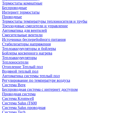
Термостаты комнатные
Беспроводные
Интернет термостаты
Проводные
Термостаты температуры теплоносителя и трубы
Трехходовые смесители и управление
Автоматика для вентилей
Смесительные вентили
Источники бесперебойного питания
Стабилизаторы напряжения
Теплоаккумуляторы и бойлеры
Бойлеры косвенного нагрева
Теплоаккумуляторы
Теплоносители
Отопление Теплый пол
Водяной теплый пол
Автоматика системы теплый пол
Регулирование по температуре воздуха
Система Berg
Беспроводная система с интернет доступом
Проводная система
Система Kromwell
Система Salus iT600
Система Salus проводная
Система Tech