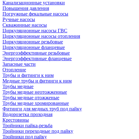
Канализационные установки
Повышения давления
Погружные фекальные насосы
Ручные насосы
Скважинные насосы
Циркуляционные насосы ГВС
Циркуляционные насосы отопления
Циркуляционные резьбовые
Циркуляционные фланцевые
Энергоэффективные резьбовые
Энергоэффективные фланцевые
Запасные части
Отопление
Трубы и фитинги к ним
Медные трубы и фитинги к ним
Трубы медные
Трубы медные неотожженные
Трубы медные отожженые
Трубы медные хромированные
Фитинги для медных труб под пайку
Водорозетка проходная
Крестовины
Тройники пайка-резьба
Тройники переходные под пайку
Тройники под пайку