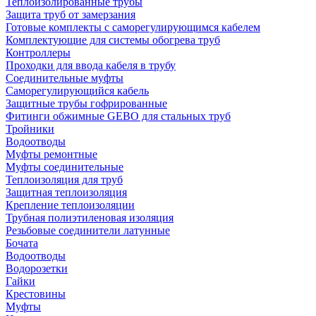
Теплоизолированные трубы
Защита труб от замерзания
Готовые комплекты с саморегулирующимся кабелем
Комплектующие для системы обогрева труб
Контроллеры
Проходки для ввода кабеля в трубу
Соединительные муфты
Саморегулирующийся кабель
Защитные трубы гофрированные
Фитинги обжимные GEBO для стальных труб
Тройники
Водоотводы
Муфты ремонтные
Муфты соединительные
Теплоизоляция для труб
Защитная теплоизоляция
Крепление теплоизоляции
Трубная полиэтиленовая изоляция
Резьбовые соединители латунные
Бочата
Водоотводы
Водорозетки
Гайки
Крестовины
Муфты