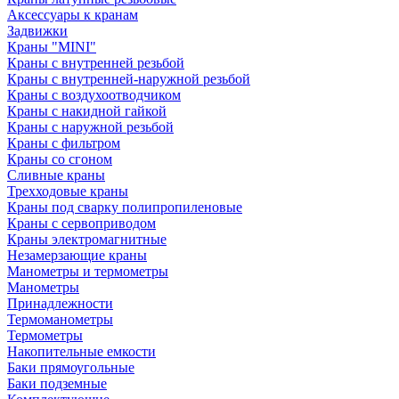
Аксессуары к кранам
Задвижки
Краны "MINI"
Краны с внутренней резьбой
Краны с внутренней-наружной резьбой
Краны с воздухоотводчиком
Краны с накидной гайкой
Краны с наружной резьбой
Краны с фильтром
Краны со сгоном
Сливные краны
Трехходовые краны
Краны под сварку полипропиленовые
Краны с сервоприводом
Краны электромагнитные
Незамерзающие краны
Манометры и термометры
Манометры
Принадлежности
Термоманометры
Термометры
Накопительные емкости
Баки прямоугольные
Баки подземные