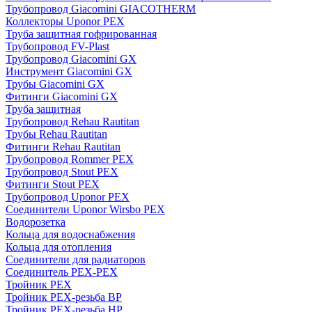
Трубопровод Giacomini GIACOTHERM
Коллекторы Uponor PEX
Труба защитная гофрированная
Трубопровод FV-Plast
Трубопровод Giacomini GX
Инструмент Giacomini GX
Трубы Giacomini GX
Фитинги Giacomini GX
Труба защитная
Трубопровод Rehau Rautitan
Трубы Rehau Rautitan
Фитинги Rehau Rautitan
Трубопровод Rommer PEX
Трубопровод Stout PEX
Фитинги Stout PEX
Трубопровод Uponor PEX
Соединители Uponor Wirsbo PEX
Водорозетка
Кольца для водоснабжения
Кольца для отопления
Соединители для радиаторов
Соединитель PEX-PEX
Тройник PEX
Тройник PEX-резьба ВР
Тройник PEX-резьба НР