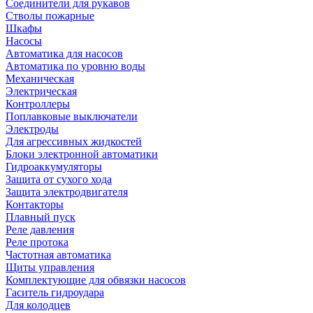
Соединители для рукавов
Стволы пожарные
Шкафы
Насосы
Автоматика для насосов
Автоматика по уровню воды
Механическая
Электрическая
Контроллеры
Поплавковые выключатели
Электроды
Для агрессивных жидкостей
Блоки электронной автоматики
Гидроаккумуляторы
Защита от сухого хода
Защита электродвигателя
Контакторы
Плавный пуск
Реле давления
Реле протока
Частотная автоматика
Щиты управления
Комплектующие для обвязки насосов
Гаситель гидроудара
Для колодцев