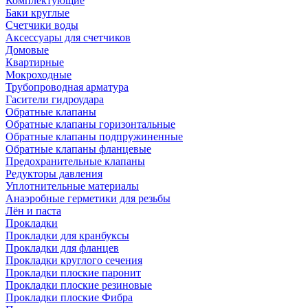
Комплектующие
Баки круглые
Счетчики воды
Аксессуары для счетчиков
Домовые
Квартирные
Мокроходные
Трубопроводная арматура
Гасители гидроудара
Обратные клапаны
Обратные клапаны горизонтальные
Обратные клапаны подпружиненные
Обратные клапаны фланцевые
Предохранительные клапаны
Редукторы давления
Уплотнительные материалы
Анаэробные герметики для резьбы
Лён и паста
Прокладки
Прокладки для кранбуксы
Прокладки для фланцев
Прокладки круглого сечения
Прокладки плоские паронит
Прокладки плоские резиновые
Прокладки плоские Фибра