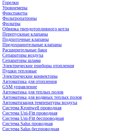
Горелки
Уровнемеры
Фикспакеты
Фильтропатроны
Фильтры
Обвязка твердотопливного котла
Перепускные клапаны
Подпиточные клапаны
Предохранительные клапаны
Расширительные баки
Сепараторы воздуха
Сепараторы шлама
Электрические приборы отопления
Пушки тепловые
Электрические конвекторы
Автоматика для отопления
GSM управление
Автоматика для теплых полов
Автоматика для водяных теплых полов
Автоматизация температуры воздуха
Система Kromwell проводная
Система Uni-Fitt проводная
Система Uni-Fitt беспроводная
Система Salus проводная
Система Salus беспроводная