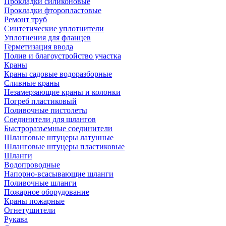
Прокладки силиконовые
Прокладки фторопластовые
Ремонт труб
Синтетические уплотнители
Уплотнения для фланцев
Герметизация ввода
Полив и благоустройство участка
Краны
Краны садовые водоразборные
Сливные краны
Незамерзающие краны и колонки
Погреб пластиковый
Поливочные пистолеты
Соединители для шлангов
Быстроразъемные соединители
Шланговые штуцеры латунные
Шланговые штуцеры пластиковые
Шланги
Водопроводные
Напорно-всасывающие шланги
Поливочные шланги
Пожарное оборудование
Краны пожарные
Огнетушители
Рукава