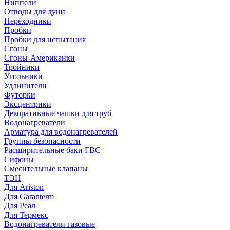
Ниппели
Отводы для душа
Переходники
Пробки
Пробки для испытания
Сгоны
Сгоны-Американки
Тройники
Угольники
Удлинители
Футорки
Эксцентрики
Декоративные чашки для труб
Водонагреватели
Арматура для водонагревателей
Группы безопасности
Расширительные баки ГВС
Сифоны
Смесительные клапаны
ТЭН
Для Ariston
Для Garanterm
Для Реал
Для Термекс
Водонагреватели газовые