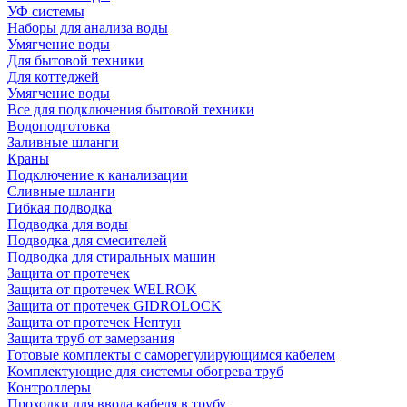
УФ системы
Наборы для анализа воды
Умягчение воды
Для бытовой техники
Для коттеджей
Умягчение воды
Все для подключения бытовой техники
Водоподготовка
Заливные шланги
Краны
Подключение к канализации
Сливные шланги
Гибкая подводка
Подводка для воды
Подводка для смесителей
Подводка для стиральных машин
Защита от протечек
Защита от протечек WELROK
Защита от протечек GIDROLOCK
Защита от протечек Нептун
Защита труб от замерзания
Готовые комплекты с саморегулирующимся кабелем
Комплектующие для системы обогрева труб
Контроллеры
Проходки для ввода кабеля в трубу